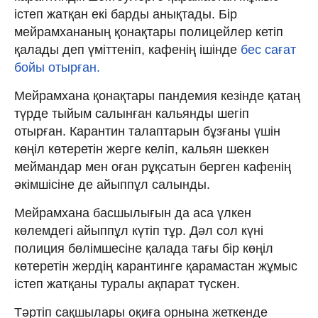
істеп жатқан екі барды анықтады. Бір
мейрамхананың қонақтары полицейлер кетіп
қалады деп үміттеніп, кафенің ішінде
бес сағат
бойы отырған.
Мейрамхана қонақтары пандемия кезінде қатаң
түрде тыйым салынған кальянды шегіп
отырған. Карантин талаптарын бұзғаны үшін
көңіл көтеретін жерге келіп, кальян шеккен
меймандар мен оған рұқсатын берген кафенің
әкімшісіне де айыппұл салынды.
Мейрамхана басшылығын да аса үлкен
көлемдегі айыппұл күтіп тұр. Дәл сол күні
полиция бөлімшесіне қалада тағы бір көңіл
көтеретін жердің карантинге қарамастан жұмыс
істеп жатқаны туралы ақпарат түскен.
Тәртіп сақшылары оқиға орнына жеткенде