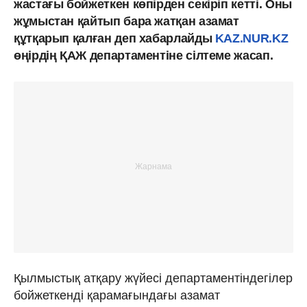
жастағы бойжеткен көпірден секіріп кетті. Оны
жұмыстан қайтып бара жатқан азамат
құтқарып қалған деп хабарлайды
KAZ.NUR.KZ
өңірдің ҚАЖ департаментіне сілтеме жасап.
Қылмыстық атқару жүйесі департаментіндегілер
бойжеткенді қарамағындағы азамат