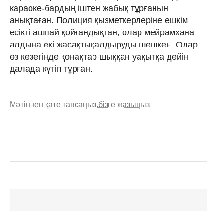
караоке-бардың іштен жабық тұрғанын
анықтаған. Полиция қызметкерлеріне ешкім
есікті ашпай қойғандықтан, олар мейрамхана
алдына екі жасақтықалдыруды шешкен. Олар
өз кезегінде қонақтар шыққан уақытқа дейін
далада күтіп тұрған.
Мәтіннен қате тапсаңыз,
бізге жазыңыз