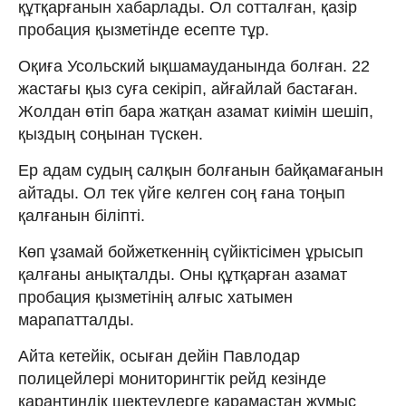
құтқарғанын хабарлады. Ол сотталған, қазір
пробация қызметінде есепте тұр.
Оқиға Усольский ықшамауданында болған. 22
жастағы қыз суға секіріп, айғайлай бастаған.
Жолдан өтіп бара жатқан азамат киімін шешіп,
қыздың соңынан түскен.
Ер адам судың салқын болғанын байқамағанын
айтады. Ол тек үйге келген соң ғана тоңып
қалғанын біліпті.
Көп ұзамай бойжеткеннің сүйіктісімен ұрысып
қалғаны анықталды. Оны құтқарған азамат
пробация қызметінің алғыс хатымен
марапатталды.
Айта кетейік, осыған дейін Павлодар
полицейлері мониторингтік рейд кезінде
карантиндік шектеулерге қарамастан жұмыс