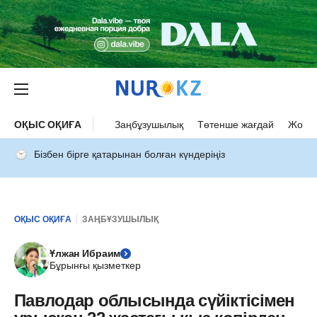
ОҚЫС ОҚИҒА
Заңбұзушылық
Төтенше жағдай
Жол а
Бізбен бірге қатарынан болған күндеріңіз
ОҚЫС ОҚИҒА
ЗАҢБҰЗУШЫЛЫҚ
Ұлжан Ибраим
Бұрынғы қызметкер
Павлодар облысында сүйіктісімен