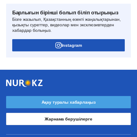
Барлығын бірінші болып біліп отырыңыз
Бізге жазылып, Қазақстанның өзекті жаңалықтарынан,
қызықты суреттер, видеолар мен эксклюзивтерден
хабардар болыңыз.
Instagram
Ақау туралы хабарлаңыз
Жарнама берушілерге