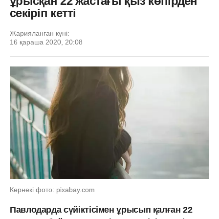
ұрысқан 22 жастағы қыз көпірден
секіріп кетті
Жарияланған күні:
16 қараша 2020, 20:08
Көрнекі фото: pixabay.com
Павлодарда сүйіктісімен ұрысып қалған 22