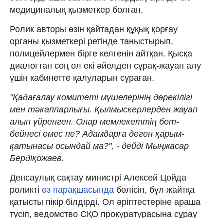
медициналық қызметкер болған.
Ролик авторы өзін қайтадан құқық қорғау
органы қызметкері ретінде таныстырып,
полицейлермен бірге келгенін айтқан. Қысқа
диалогтан соң ол екі әйелден сұрақ-жауап алу
үшін кабинетте қалуларын сұраған.
"Қадағалау комитеті мүшелерінің дөрекілігі
мен тәкаппарлығы. Қылмыскерлерден жауап
алып үйренген. Олар мемлекеттің бет-
бейнесі емес пе? Адамдарға деген қарым-
қатынасы осындай ма?", - дейді Мыңжасар
Бердіқожаев.
Денсаулық сақтау министрі Алексей Цойда
роликті
өз парақшасында
бөлісіп, бұл жайтқа
қатысты пікір білдірді. Ол әріптестеріне араша
түсіп, ведомство СҚО прокуратурасына сұрау