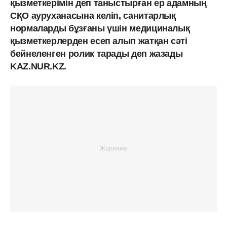
қызметкерімін деп таныстырған ер адамның
СҚО ауруханасына келіп, санитарлық
нормаларды бұзғаны үшін медициналық
қызметкерлерден есеп алып жатқан сәті
бейнеленген ролик тарады деп жазады
KAZ.NUR.KZ.