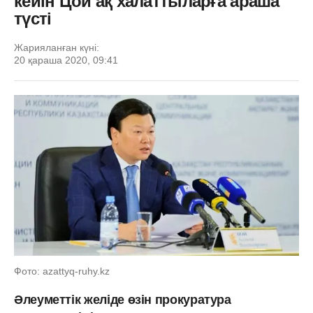
кейін Цой ақ халаттыларға араша
түсті
Жарияланған күні:
20 қараша 2020, 09:41
Фото: azattyq-ruhy.kz
Әлеуметтік желіде өзін прокуратура