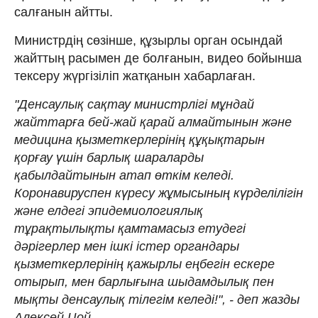
салғанын айтты.
Министрдің сөзінше, құзырлы орган осындай
жайттың расымен де болғанын, видео бойынша
тексеру жүргізіліп жатқанын хабарлаған.
"Денсаулық сақтау министрлігі мұндай
жайттарға бей-жай қарай алмайтынын және
медицина қызметкерлерінің құқықтарын
қорғау үшін барлық шараларды
қабылдайтынын атап өткім келеді.
Коронавируспен күресу жұмысының күрделілігін
және елдегі эпидемиологиялық
тұрақтылықты қамтамасыз етудегі
дәрігерлер мен ішкі істер органдары
қызметкерлерінің қажырлы еңбегін ескере
отырып, мен барлығына шыдамдылық пен
мықты денсаулық тілегім келеді!", - деп жазды
Алексей Цой.