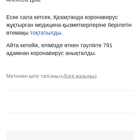
Еске сала кетсек, Қазақтанда коронавирус
жұқтырған медицина қызметкерлеріне берілетін
өтемақы
тоқтатылды.
Айта кетейік, елімізде өткен тәулікте 791
адамнан коронавирус анықталды.
Мәтіннен қате тапсаңыз,
бізге жазыңыз