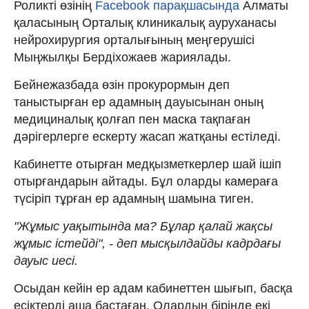
Роликті өзінің
Facebook парақшасында
Алматы
қаласының Орталық клиникалық ауруханасы
нейрохирургия орталығының меңгерушісі
Мыңжылқы Бердіхожаев жариялады.
Бейнежазбада өзін прокурормын деп
таныстырған ер адамның дауысынан оның
медициналық қолғап пен маска тақпаған
дәрігерлерге ескерту жасап жатқаны естіледі.
Кабинетте отырған медқызметкерлер шай ішіп
отырғандарын айтады. Бұл оларды камераға
түсіріп тұрған ер адамның шамына тиген.
"Жұмыс уақытында ма? Бұлар қалай жақсы
жұмыс істейді", - деп мысқылдайды кадрдағы
дауыс иесі.
Осыдан кейін ер адам кабинеттен шығып, басқа
есіктерді аша бастаған. Олардың бірінде екі