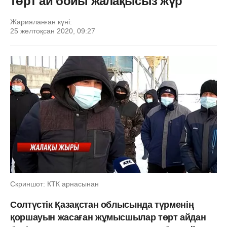
төрт ай бойы жалақысыз жүр
Жарияланған күні:
25 желтоқсан 2020, 09:27
Скриншот: КТК арнасынан
Солтүстік Қазақстан облысында түрменің
қоршауын жасаған жұмысшылар төрт айдан