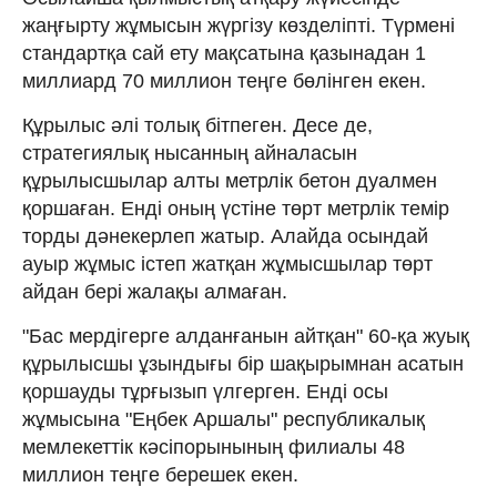
жаңғырту жұмысын жүргізу көзделіпті. Түрмені
стандартқа сай ету мақсатына қазынадан 1
миллиард 70 миллион теңге бөлінген екен.
Құрылыс әлі толық бітпеген. Десе де,
стратегиялық нысанның айналасын
құрылысшылар алты метрлік бетон дуалмен
қоршаған. Енді оның үстіне төрт метрлік темір
торды дәнекерлеп жатыр. Алайда осындай
ауыр жұмыс істеп жатқан жұмысшылар төрт
айдан бері жалақы алмаған.
"Бас мердігерге алданғанын айтқан" 60-қа жуық
құрылысшы ұзындығы бір шақырымнан асатын
қоршауды тұрғызып үлгерген. Енді осы
жұмысына "Еңбек Аршалы" республикалық
мемлекеттік кәсіпорынының филиалы 48
миллион теңге берешек екен.