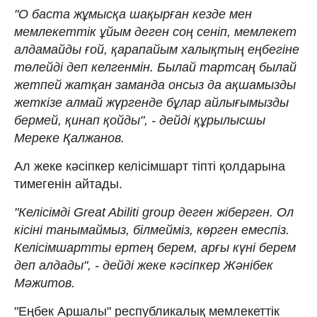
"О баста жұмысқа шақырған кезде мен
мемлекеттік ұйым деген соң сеніп, мемлекет
алдамайды ғой, қарапайым халықтың еңбегіне
төлейді деп келгенмін. Былай тартсаң былай
жетпей жатқан заманда онсыз да ақшамызды
жеткізе алмай жүргенде бұлар айлығымызды
бермей, қинап қойды", - дейді құрылысшы
Мереке Қалжанов.
Ал жеке кәсіпкер келісімшарт тіпті қолдарына
тимегенін айтады.
"Келісімді Great Abiliti group деген жіберген. Ол
кісіні танымаймыз, білмейміз, көрген емеспіз.
Келісімшартты ертең берем, арғы күні берем
деп алдады", - дейді жеке кәсіпкер Жәнібек
Мәжитов.
"Еңбек Аршалы" республикалық мемлекеттік