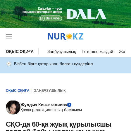
ОҚЫС ОҚИҒА
Заңбұзушылық
Төтенше жағдай
Жол а
Бізбен бірге қатарынан болған күндеріңіз
ОҚЫС ОҚИҒА
ЗАҢБҰЗУШЫЛЫҚ
Жұлдыз Кенжегалиева
Қазақ редакциясының басшысы
СҚО-да 60-қа жуық құрылысшы