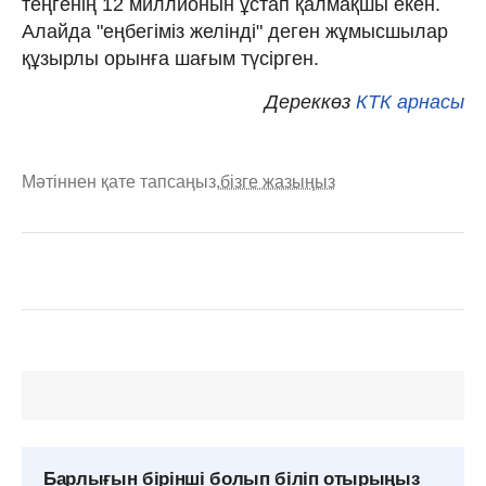
теңгенің 12 миллионын ұстап қалмақшы екен.
Алайда "еңбегіміз желінді" деген жұмысшылар
құзырлы орынға шағым түсірген.
Дереккөз
КТК арнасы
Мәтіннен қате тапсаңыз,
бізге жазыңыз
Барлығын бірінші болып біліп отырыңыз