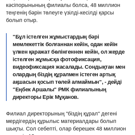
кәсіпорынының филиалы болса, 48 миллион
теңгенің бәрін төлеуге үзілді-кесілді қарсы
болып отыр.
"Бұл істелген жұмыстардың бәрі
мемлекеттік болғаннан кейін, одан кейін
үлкен қаражат бөлінгеннен кейін, ол жерде
істелген жұмысқа фотофиксация,
видеофиксация жасалады. Сондықтан мен
олардың біздің құралмен істеген артық
ақшасын қосып төлей алмаймын", - дейді
"Еңбек Аршалы" РМК филиалының
директоры Ерік Мұқанов.
Филиал директорының "біздің құрал" дегені
мердігердің құрылыс материалдары болып
шықты. Сол себепті, олар берешек 48 миллион