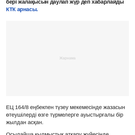
бері жалақысын даулап жүр деп хабарлайды
КТК арнасы.
ЕЦ 164/8 еңбекпен түзеу мекемесінде жазасын
өтеушілерді өзге түрмелерге ауыстырғалы бір
жылдан асқан.
Осылайша қылмыстық атқару жүйесінде