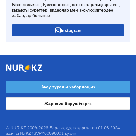
Бізге жазылып, Қазақстанның өзекті жаңалықтарынан,
қызықты суреттер, видеолар мен эксклюзивтерден
хабардар болыңыз.
Instagram
Ақау туралы хабарлаңыз
Жарнама берушілерге
® NUR.KZ 2009-2026 Барлық құқық қорғалған 01.08.2024
жылғы № KZ43VPY00098001 куәлік.