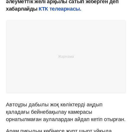
әлеуметтік желі арқылы сатып жіберген деп
хабарлайды
КТК телеарнасы.
Автоұры дабылы жоқ көліктерді аңдып
қаладағы бейнебақылау камерасы
орнатылмаған аулалардан айдап кетіп отырған.
Арам пиғылын көбінесе жұрт шырт ұйқыда