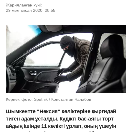
Жарияланған күні:
29 желтоқсан 2020, 08:55
Көрнекі фото: Sputnik / Константин Чалабов
Шымкентте "Нексия" көліктеріне қырғидай
тиген адам ұсталды. Күдікті бас-аяғы төрт
айдың ішінде 11 көлікті ұрлап, оның үшеуін