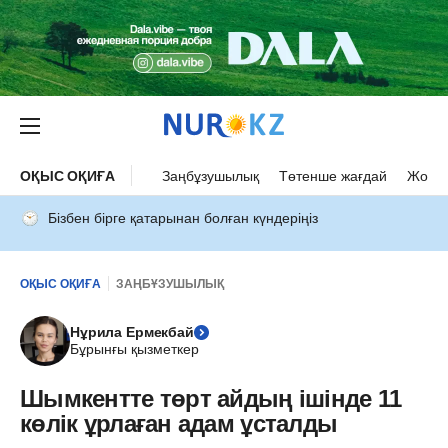
ОҚЫС ОҚИҒА
Заңбұзушылық
Төтенше жағдай
Жол а
Бізбен бірге қатарынан болған күндеріңіз
ОҚЫС ОҚИҒА
ЗАҢБҰЗУШЫЛЫҚ
Нұрила Ермекбай
Бұрынғы қызметкер
Шымкентте төрт айдың ішінде 11
көлік ұрлаған адам ұсталды