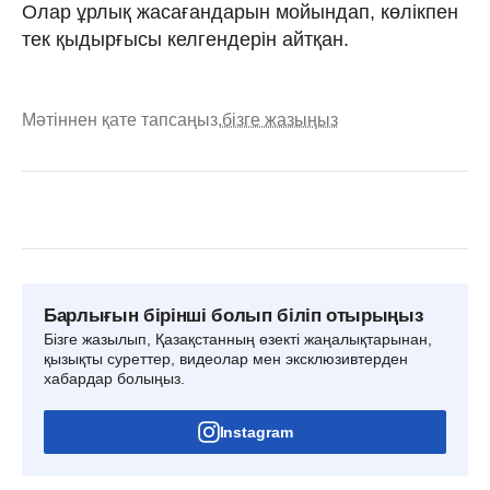
Олар ұрлық жасағандарын мойындап, көлікпен
тек қыдырғысы келгендерін айтқан.
Мәтіннен қате тапсаңыз,
бізге жазыңыз
Барлығын бірінші болып біліп отырыңыз
Бізге жазылып, Қазақстанның өзекті жаңалықтарынан,
қызықты суреттер, видеолар мен эксклюзивтерден
хабардар болыңыз.
Instagram