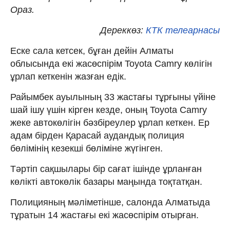
Ораз.
Дереккөз:
КТК телеарнасы
Еске сала кетсек, бұған дейін Алматы
облысында екі жасөспірім Toyota Camry көлігін
ұрлап кеткенін жазған едік.
Райымбек ауылының 33 жастағы тұрғыны үйіне
шай ішу үшін кірген кезде, оның Toyota Camry
жеке автокөлігін бәзбіреулер ұрлап кеткен. Ер
адам бірден Қарасай аудандық полиция
бөлімінің кезекші бөліміне жүгінген.
Тәртіп сақшылары бір сағат ішінде ұрланған
көлікті автокөлік базары маңында тоқтатқан.
Полицияның мәліметінше, салонда Алматыда
тұратын 14 жастағы екі жасөспірім отырған.