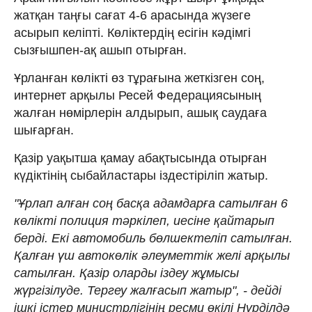
жатқан таңғы сағат 4-6 арасында жүзеге
асырып келіпті. Көліктердің есігін кәдімгі
сызғышпен-ақ ашып отырған.
Ұрланған көлікті өз тұрағына жеткізген соң,
интернет арқылы Ресей Федерациясының
жалған нөмірлерін алдырып, ашық саудаға
шығарған.
Қазір уақытша қамау абақтысында отырған
күдіктінің сыбайластары іздестіріліп жатыр.
"Ұрлап алған соң басқа адамдарға сатылған 6
көлікті полиция тәркілеп, иесіне қайтарып
берді. Екі автомобиль бөлшектеліп сатылған.
Қалған үш автокөлік әлеуметтік желі арқылы
сатылған. Қазір оларды іздеу жұмысы
жүргізілуде. Тергеу жалғасып жатыр", - дейді
ішкі істер министрлігінің ресми өкілі Нұрділдә