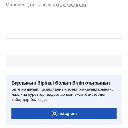
Мәтіннен қате тапсаңыз,
бізге жазыңыз
Барлығын бірінші болып біліп отырыңыз
Бізге жазылып, Қазақстанның өзекті жаңалықтарынан,
қызықты суреттер, видеолар мен эксклюзивтерден
хабардар болыңыз.
Instagram