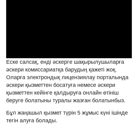
Еске салсақ, енді әскерге шақырылушыларға
әскери комиссариатқа барудың қажеті жоқ.
Оларға электрондық лицензиялау порталында
әскери қызметтен босатуға немесе әскери
қызметтен кейінге қалдыруға онлайн өтініш
беруге болатыны туралы жазған болатынбыз.
Бұл жаңашыл қызмет түрін 5 жұмыс күні ішінде
тегін алуға болады.