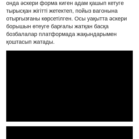
онда әскери форма киген адам қашып кетуге
тырысқан жігітті жетектеп, пойыз вагонына
отырғызғаны көрсетілген. Осы уақытта әскери
борышын өтеуге барғалы жатқан басқа
бозбалалар платформада жақындарымен
қоштасып жатады.