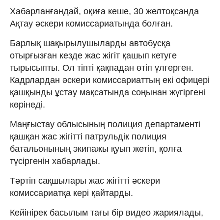
Хабарланғандай, оқиға кеше, 30 желтоқсанда
Ақтау әскери комиссариатында болған.
Барлық шақырылушыларды автобусқа
отырғызған кезде жас жігіт қашып кетуге
тырысыпты. Ол тіпті қақпадан өтіп үлгерген.
Кадрлардан әскери комиссариаттың екі офицері
қашқынды ұстау мақсатында соңынан жүгіргені
көрінеді.
Маңғыстау облысының полиция департаменті
қашқан жас жігітті патрульдік полиция
батальонының экипажы қуып жетіп, қолға
түсіргенін хабарлады.
Тәртіп сақшылары жас жігітті әскери
комиссариатқа кері қайтарды.
Кейінірек басылым тағы бір видео жариялады,