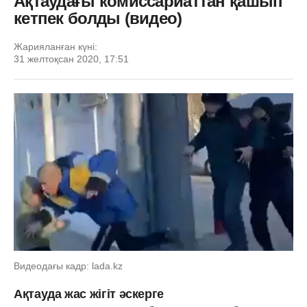
Ақтаудағы комиссариаттан қашып
кетпек болды (видео)
Жарияланған күні:
31 желтоқсан 2020, 17:51
Видеодағы кадр: lada.kz
Ақтауда жас жігіт әскерге