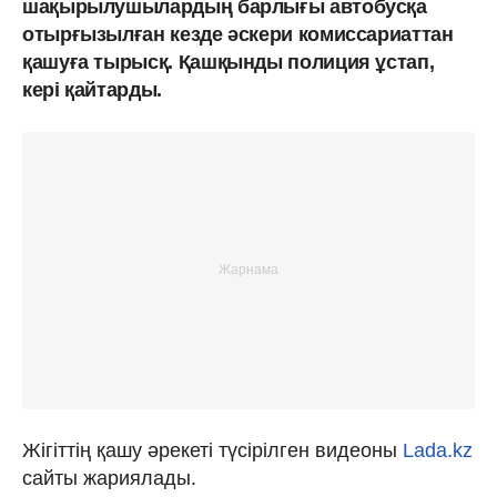
шақырылушылардың барлығы автобусқа
отырғызылған кезде әскери комиссариаттан
қашуға тырысқ. Қашқынды полиция ұстап,
кері қайтарды.
Жігіттің қашу әрекеті түсірілген видеоны
Lada.kz
сайты жариялады.