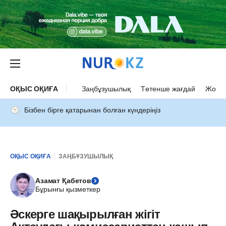
ОҚЫС ОҚИҒА
Заңбұзушылық
Төтенше жағдай
Жол а
Бізбен бірге қатарынан болған күндеріңіз
ОҚЫС ОҚИҒА
ЗАҢБҰЗУШЫЛЫҚ
Азамат Қабетов
Бұрынғы қызметкер
Әскерге шақырылған жігіт