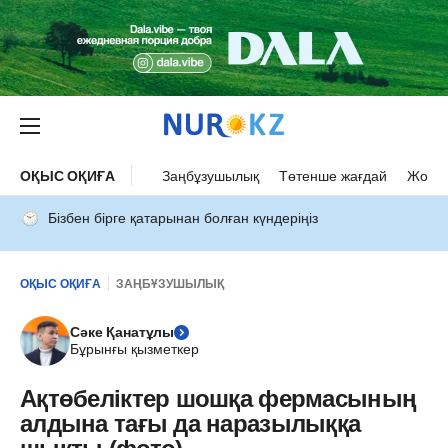
ОҚЫС ОҚИҒА
Заңбұзушылық
Төтенше жағдай
Жол а
Бізбен бірге қатарынан болған күндеріңіз
ОҚЫС ОҚИҒА
ЗАҢБҰЗУШЫЛЫҚ
Сәке Қанатұлы
Бұрынғы қызметкер
Ақтөбеліктер шошқа фермасының
алдына тағы да наразылыққа