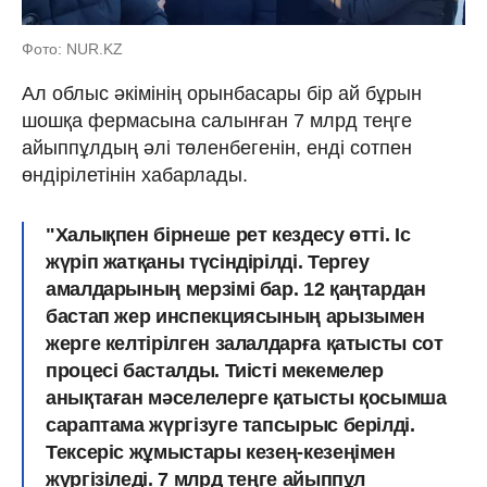
Фото: NUR.KZ
Ал облыс әкімінің орынбасары бір ай бұрын
шошқа фермасына салынған 7 млрд теңге
айыппұлдың әлі төленбегенін, енді сотпен
өндірілетінін хабарлады.
"Халықпен бірнеше рет кездесу өтті. Іс
жүріп жатқаны түсіндірілді. Тергеу
амалдарының мерзімі бар. 12 қаңтардан
бастап жер инспекциясының арызымен
жерге келтірілген залалдарға қатысты сот
процесі басталды. Тиісті мекемелер
анықтаған мәселелерге қатысты қосымша
сараптама жүргізуге тапсырыс берілді.
Тексеріс жұмыстары кезең-кезеңімен
жүргізіледі. 7 млрд теңге айыппұл