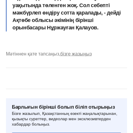
уақытында төленген жоқ. Сол себепті
мәжбүрлеп өндіру сотта қаралады, - дейді
Ақтөбе облысы әкімінің бірінші
орынбасары Нұржауған Қалауов.
Мәтіннен қате тапсаңыз,
бізге жазыңыз
Барлығын бірінші болып біліп отырыңыз
Бізге жазылып, Қазақстанның өзекті жаңалықтарынан,
қызықты суреттер, видеолар мен эксклюзивтерден
хабардар болыңыз.