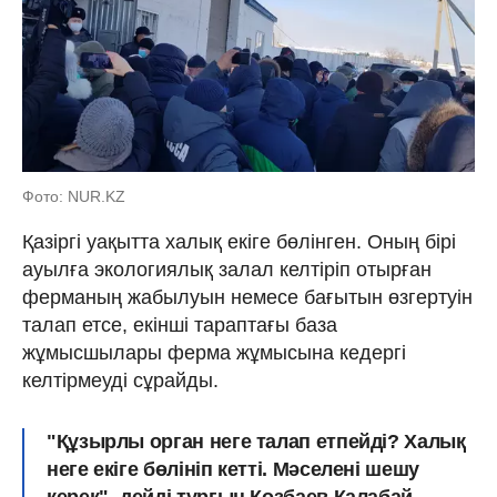
Фото: NUR.KZ
Қазіргі уақытта халық екіге бөлінген. Оның бірі
ауылға экологиялық залал келтіріп отырған
ферманың жабылуын немесе бағытын өзгертуін
талап етсе, екінші тараптағы база
жұмысшылары ферма жұмысына кедергі
келтірмеуді сұрайды.
"Құзырлы орган неге талап етпейді? Халық
неге екіге бөлініп кетті. Мәселені шешу
керек",-дейді тұрғын Көзбаев Қалабай.