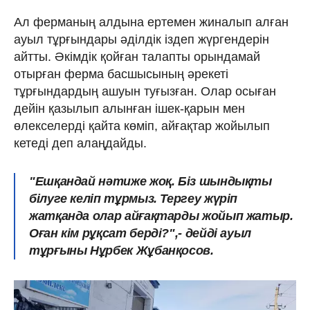
Ал ферманың алдына ертемен жиналып алған
ауыл тұрғындары әділдік іздеп жүргендерін
айтты. Әкімдік қойған талапты орындамай
отырған ферма басшысының әрекеті
тұрғындардың ашуын туғызған. Олар осыған
дейін қазылып алынған ішек-қарын мен
өлекселерді қайта көміп, айғақтар жойылып
кетеді деп алаңдайды.
"Ешқандай нәтиже жоқ. Біз шындықты
білуге келіп тұрмыз. Тергеу жүріп
жатқанда олар айғақтарды жойып жатыр.
Оған кім рұқсат берді?",- дейді ауыл
тұрғыны Нұрбек Жұбанқосов.