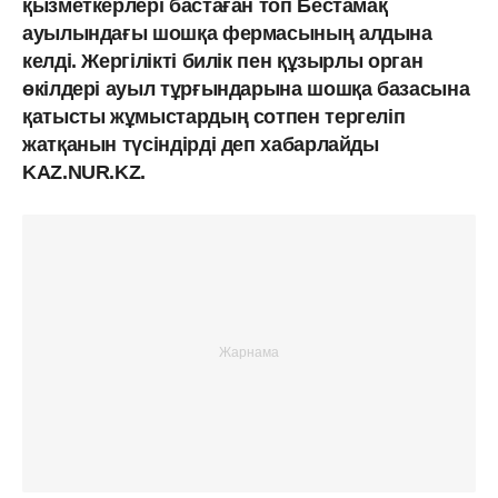
қызметкерлері бастаған топ Бестамақ
ауылындағы шошқа фермасының алдына
келді. Жергілікті билік пен құзырлы орган
өкілдері ауыл тұрғындарына шошқа базасына
қатысты жұмыстардың сотпен тергеліп
жатқанын түсіндірді деп хабарлайды
KAZ.NUR.KZ.