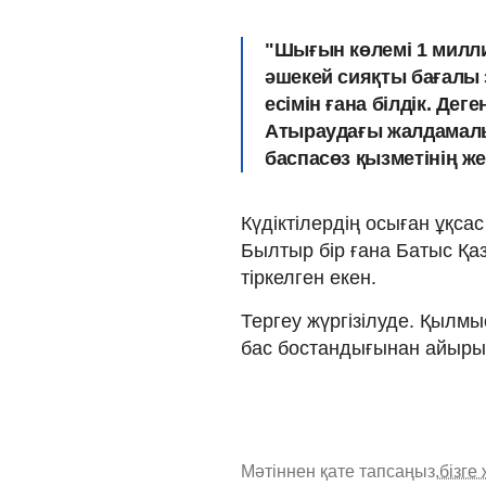
"Шығын көлемі 1 миллио
әшекей сияқты бағалы 
есімін ғана білдік. Де
Атыраудағы жалдамалы
баспасөз қызметінің ж
Күдіктілердің осыған ұқса
Былтыр бір ғана Батыс Қа
тіркелген екен.
Тергеу жүргізілуде. Қылм
бас бостандығынан айыры
Мәтіннен қате тапсаңыз,
бізге