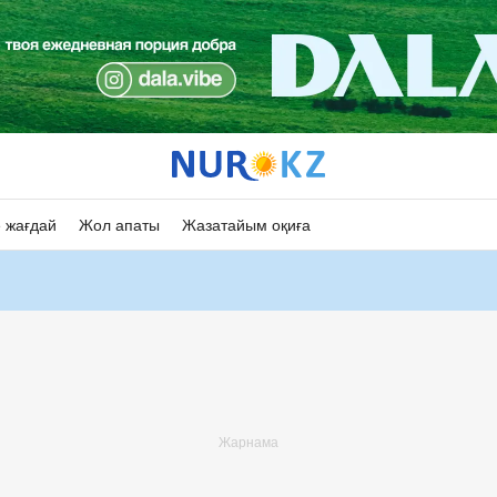
 жағдай
Жол апаты
Жазатайым оқиға