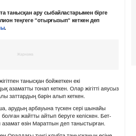
бта танысқан ару сыбайластарымен бірге
иллион теңгеге "отырғызып" кеткен деп
сы
.
жігітпен танысқан бойжеткен екі
қ азаматты тонап кеткен. Олар жігітті аяусыз
алы заттардың бәрін алып кеткен.
а, арудың арбауына түскен сері шынайы
болған жайтты айтып беруге келіскен. Бет-
ен азамат өзін Маратпын деп таныстырған.
н Оралдағы түнгі клубта танысқанын есіне