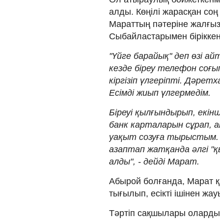
алды. Көңілі жарасқан соң 
Мараттың пәтеріне жалғыз 
Сыбайластарымен біріккен
"Үйге барайық" деп өзі а
кезде біреу телефон соғы
кіргізіп үлгеріпті. Дәре
Есімді жиып үлгермедім.
Біреуі қылғындырып, екін
банк карталарын сұрап, ақ
уақыт созуға тырыстым. 
азаптап жатқанда әлгі "қ
алды", - дейді Марат.
Абырой болғанда, Марат қ
тығылып, есікті ішінен жау
Тәртіп сақшылары оларды 