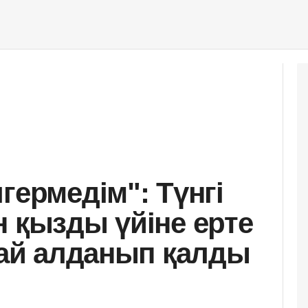
гермедім": Түнгі
н қызды үйіне ерте
ңбай алданып қалды