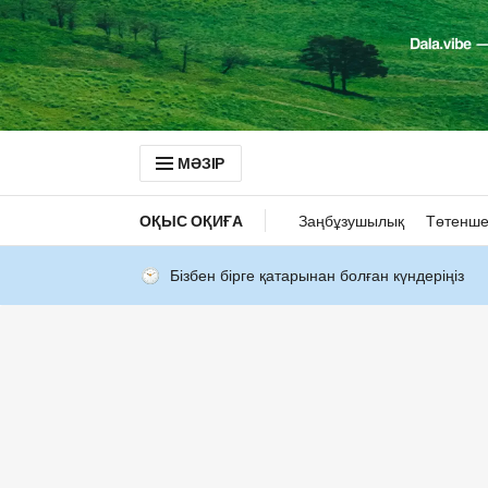
МӘЗІР
ОҚЫС ОҚИҒА
Заңбұзушылық
Төтенше
Бізбен бірге қатарынан болған күндеріңіз