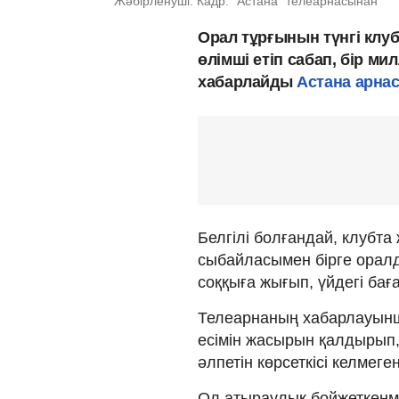
Жәбірленуші. Кадр: "Астана" телеарнасынан
Орал тұрғынын түнгі клу
өлімші етіп сабап, бір м
хабарлайды
Астана арна
Белгілі болғандай, клубта 
сыбайласымен бірге оралды
соққыға жығып, үйдегі бағ
Телеарнаның хабарлауынш
есімін жасырын қалдырып, 
әлпетін көрсеткісі келмег
Ол атыраулық бойжеткенме