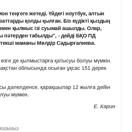
н теңгеге жетеді. Үйдегі ноутбук, алтын
заттарды қолды қылған. Біз күдікті қыздың
генмен қылмыс ізі суымай ашылды. Олар,
 пәтерден табылды", - дейді БҚО ПД
етекші маманы Мөлдір Садырғалиева.
с өзге де қылмыстарға қатысуы болуы мүмкін.
зақстан облысында осыған ұқсас 151 дерек
ысы дәлелденсе, қарақшылар 12 жылға дейін
луы мүмкін.
Е. Карин
 жазыңыз