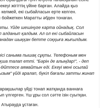
екеуі жігіттің үйіне барған. Алайда қыз
келмей, екі сыбайласын ерте келген.
 бойжеткен Маратты әбден тонаған.
йтты. Үйде шешінуге карта ойнадық. Сол
п алданып қалдым. Ал ол екі сыбайласын
тханадан шыққан бетте соққыға жығылдым.
шісі саныма пышақ сұқты. Телефоным мен
ша талап етті. "Бәрін де алыңдар!", - деп
Әйтпесе аямайтын еді. Екеуі мені осылай
ызым" үйді аралап, бүкіл бағалы затты жинап
арақшылар үйді тонап жатқанда ваннаға
ып үлгерген. Үш ұры сол сәтте ізін суытқан.
Атырауда ұстаған.