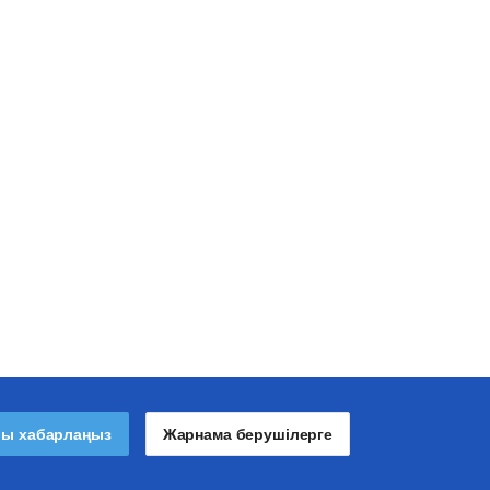
лы хабарлаңыз
Жарнама берушілерге