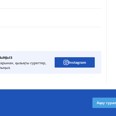
рыңыз
Instagram
тарынан, қызықты суреттер,
лыңыз.
Ақау тура