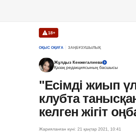
18+
ОҚЫС ОҚИҒА
ЗАҢБҰЗУШЫЛЫҚ
Жұлдыз Кенжегалиева
Қазақ редакциясының басшысы
"Есімді жиып үл
клубта танысқа
келген жігіт о
Жарияланған күні:
21 қаңтар 2021, 10:41