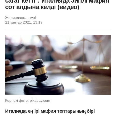
сағат кетті": Италияда әйгілі мафия
сот алдына келді (видео)
Жарияланған күні:
21 қаңтар 2021, 13:19
Көрнекі фото: pixabay.com
Италияда ең ірі мафия топтарының бірі