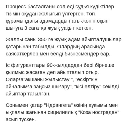
Процесс басталғаны сол еді судья күдіктілер
тізімін оқудан жалығып үлгерген. Топ
құрамындағы адамдардың аты-жөнін оқып
шығуға 3 сағатқа жуық уақыт кеткен.
Жалпы саны 350-ге жуық адам айыпталушылар
қатарынан табылды. Олардың арасында
саясаткерлер мен белді бизнесмендер бар.
Іс фигуранттары 90-жылдардан бері бірнеше
қылмыс жасаған деп айыпталып отыр.
Оларға"ақшаны жылыстау ", "ескірткіні
айналымға заңсыз шығару", "кісі өлтіру" секілді
айыптар тағылған.
Сонымен қатар "Ндрангета" өзінің ауқымы мен
ықпалы жағынан сицилиялық "Коза нострадан"
асып түскен.