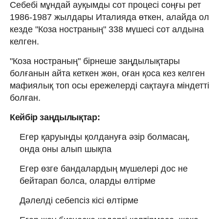
Себебі мұндай ауқымды сот процесі соңғы рет
1986-1987 жылдары Италияда өткен, алайда ол
кезде "Коза ностраның" 338 мүшесі сот алдына
келген.
"Коза ностраның" бірнеше заңдылықтары
болғанын айта кеткен жөн, оған қоса кез келген
мафиялық топ осы ережелерді сақтауға міндетті
болған.
Кейбір заңдылықтар:
Егер қаруыңды қолдануға әзір болмасаң,
онда оны алып шықпа
Егер өзге бандалардың мүшелері дос не
бейтарап болса, оларды өлтірме
Дәлелді себепсіз кісі өлтірме