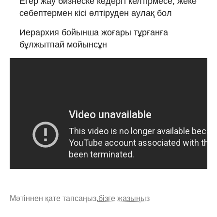
Егер жау бизнеске кедергі келтірмесе, жеке
себептермен кісі өлтіруден аулақ бол
Иерархия бойынша жоғары тұрғанға
бұлжытпай мойынсұн
Мәтіннен қате тапсаңыз,
бізге жазыңыз