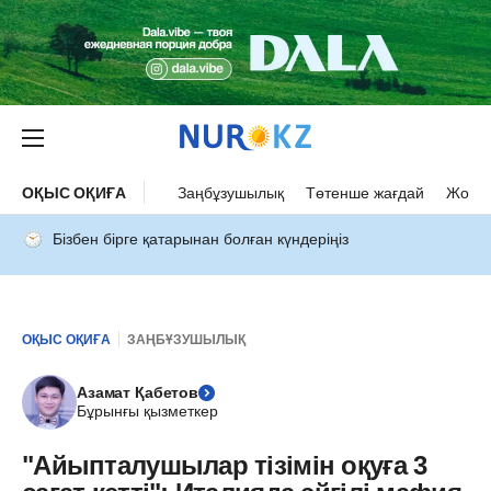
ОҚЫС ОҚИҒА
Заңбұзушылық
Төтенше жағдай
Жол а
Бізбен бірге қатарынан болған күндеріңіз
ОҚЫС ОҚИҒА
ЗАҢБҰЗУШЫЛЫҚ
Азамат Қабетов
Бұрынғы қызметкер
"Айыпталушылар тізімін оқуға 3