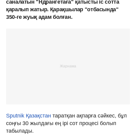
саналатын "Ндрангетаға" қатысты іс сотта
қаралып жатыр. Қарақшылар "отбасында"
350-ге жуық адам болған.
Sputnik Қазақстан
таратқан ақпарға сәйкес, бұл
соңғы 30 жылдағы ең ірі сот процесі болып
табылады.