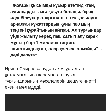
"Жоғары қысымды құбыр өтетіндіктен,
ауылдарды газға қосуға болады, бірақ
әлдебіреулер оларға келіп, тек қосылуға
арналған құжаттардың құны 480 мың
теңгені құрайтынын айтқан. Ал тұрғындар
үйді жылыту керек, пеш сатып алу керек,
мұның бәрі 1 миллион теңгеге
шығатындықтан, олар қосыла алмайды", -
деді депутат.
Ирина Смирнова аудан әкімі ұсталған-
ұсталмағанына қарамастан, ауыл
тұрғындарының мәселелерін шешуге ниетті
екенін мәлімдеді.