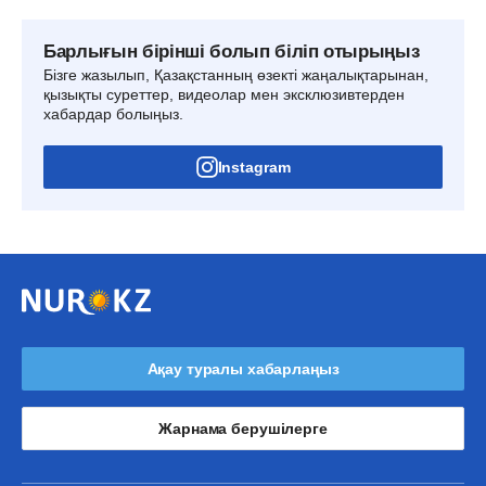
Барлығын бірінші болып біліп отырыңыз
Бізге жазылып, Қазақстанның өзекті жаңалықтарынан,
қызықты суреттер, видеолар мен эксклюзивтерден
хабардар болыңыз.
Instagram
Ақау туралы хабарлаңыз
Жарнама берушілерге