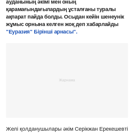
ауданының әкімі мен оның
қарамағындағылардың ұсталғаны туралы
ақпарат пайда болды. Осыдан кейін шенеунік
жұмыс орнына келген жоқ деп хабарлайды
"Еуразия" Бірінші арнасы".
Желі қолданушылары әкім Серікжан Ерекешевті