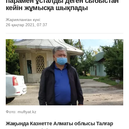
парамен ұсталды деген сыбыстан
кейін жұмысқа шықпады
Жарияланған күні:
26 қаңтар 2021, 07:37
Фото: muftyat.kz
Жақында Казнетте Алматы облысы Талғар