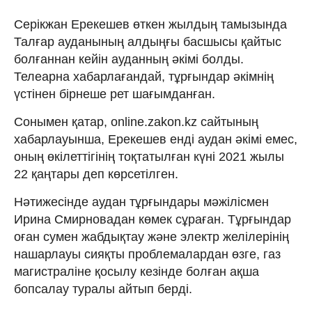
Серікжан Ерекешев өткен жылдың тамызында
Талғар ауданының алдыңғы басшысы қайтыс
болғаннан кейін ауданның әкімі болды.
Телеарна хабарлағандай, тұрғындар әкімнің
үстінен бірнеше рет шағымданған.
Сонымен қатар, online.zakon.kz сайтының
хабарлауынша, Ерекешев енді аудан әкімі емес,
оның өкілеттігінің тоқтатылған күні 2021 жылы
22 қаңтары деп көрсетілген.
Нәтижесінде аудан тұрғындары мәжілісмен
Ирина Смирновадан көмек сұраған. Тұрғындар
оған сумен жабдықтау және электр желілерінің
нашарлауы сияқты проблемалардан өзге, газ
магистраліне қосылу кезінде болған ақша
бопсалау туралы айтып берді.