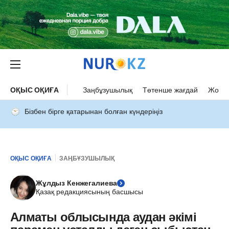
ОҚЫС ОҚИҒА
Заңбұзушылық
Төтенше жағдай
Жол а
Бізбен бірге қатарынан болған күндеріңіз
ОҚЫС ОҚИҒА
ЗАҢБҰЗУШЫЛЫҚ
Жұлдыз Кенжегалиева
Қазақ редакциясының басшысы
Алматы облысында аудан әкімі