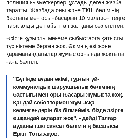
полиция қызметкерлері ұстады деген жазба
таратты. Жазбада оны және ТКШ бөлімінің
бастығы мен орынбасарын 10 миллион теңге
пара алды деп айыптап жатқаны сөз етілген.
Әзірге құзырлы мекеме сыбыстарға қатысты
түсініктеме берген жоқ. Әкімнің өзі және
қарамағындағылар жұмыс орнында жоқтығы
ғана белгілі.
"Бүгінде аудан әкімі, тұрғын үй-
коммуналдық шаруашылық бөлімінің
бастығы мен орынбасары жұмыста жоқ.
Қандай себептермен жұмысқа
келмегендерін біз білмейміз, бізде әзірге
ешқандай ақпарат жоқ", - дейді Талғар
ауданы ішкі саясат бөлімінің басшысы
Еркін Тоғызақов.