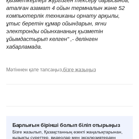
қызметкерлері жүргізген тексеру барысында,
аталған азамат 4 ойын термналын және 52
компьютерлік техниканы орнату арқылы,
ұтыс беретін құмар ойындарын, яғни
электронды ойынхананың қызметін
ұйымдастырып келген" ,- делінген
хабарламада.
Мәтіннен қате тапсаңыз,
бізге жазыңыз
Барлығын бірінші болып біліп отырыңыз
Бізге жазылып, Қазақстанның өзекті жаңалықтарынан,
қызықты суреттер, видеолар мен эксклюзивтерден