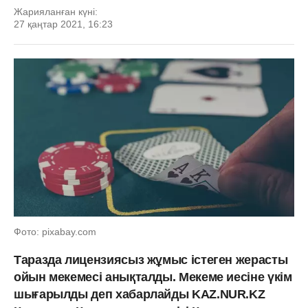
Жарияланған күні:
27 қаңтар 2021, 16:23
Фото: pixabay.com
Таразда лицензиясыз жұмыс істеген жерасты
ойын мекемесі анықталды. Мекеме иесіне үкім
шығарылды деп хабарлайды KAZ.NUR.KZ