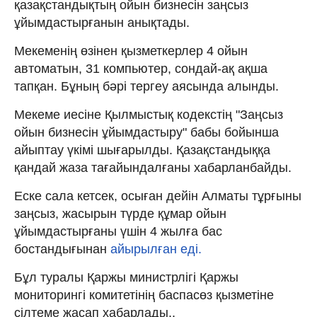
қазақстандықтың ойын бизнесін заңсыз
ұйымдастырғанын анықтады.
Мекеменің өзінен қызметкерлер 4 ойын
автоматын, 31 компьютер, сондай-ақ ақша
тапқан. Бұның бәрі тергеу аясында алынды.
Мекеме иесіне Қылмыстық кодекстің "Заңсыз
ойын бизнесін ұйымдастыру" бабы бойынша
айыптау үкімі шығарылды. Қазақстандыққа
қандай жаза тағайындалғаны хабарланбайды.
Еске сала кетсек, осыған дейін Алматы тұрғыны
заңсыз, жасырын түрде құмар ойын
ұйымдастырғаны үшін 4 жылға бас
бостандығынан
айырылған еді.
Бұл туралы Қаржы министрлігі Қаржы
мониторингі комитетінің баспасөз қызметіне
сілтеме жасап хабарлады..