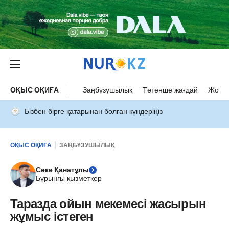
ОҚЫС ОҚИҒА
Заңбұзушылық
Төтенше жағдай
Жол а
Бізбен бірге қатарынан болған күндеріңіз
ОҚЫС ОҚИҒА
ЗАҢБҰЗУШЫЛЫҚ
Сәке Қанатұлы
Бұрынғы қызметкер
Таразда ойын мекемесі жасырын
жұмыс істеген