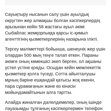
Сауықтыру нысанын салу үшін ауылдық
округтен жер алмақшы болған кәсіпкерлердің
арызынан кейін 58 жастағы ауыл әкімі
Сыбайлас жемқорлыққа қарсы іс-қимыл
агенттігінің қызметкерлерінің назарына ілікті.
Тергеу мәліметтері бойынша, шенеунік жер үшін
олардан 500 мың теңге талап еткен. Параны
әкімге оның көмекшісі әкеп берген, ол ақшаны
үстел үстіне қояды. Осыдан кейін мемлекеттік
қызметкер қолға түседі. Сотта айыпталушы
мұның бәріне ешқандай қатысы жоқ екенін,
пара сұрамағанын және өз кінәсін
мойындамайтынын алға тартты.
Алайда жиналған дәлелдемелер, оның ішінде
лауазымды тұлғаның кәсіпкерлермен телефон