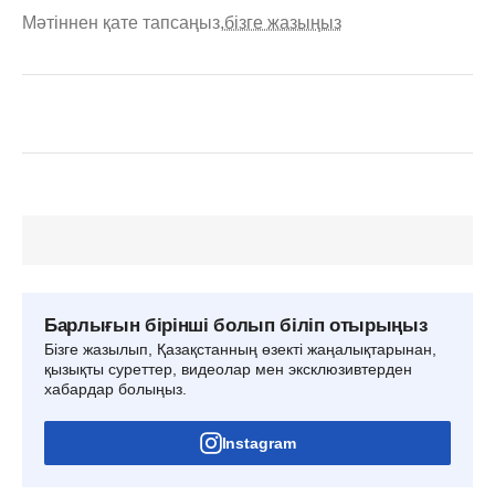
Мәтіннен қате тапсаңыз,
бізге жазыңыз
Барлығын бірінші болып біліп отырыңыз
Бізге жазылып, Қазақстанның өзекті жаңалықтарынан,
қызықты суреттер, видеолар мен эксклюзивтерден
хабардар болыңыз.
Instagram