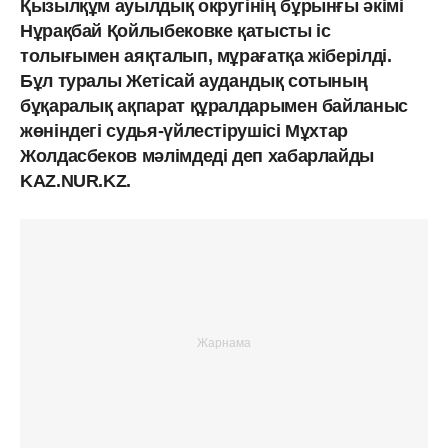
Қызылқұм ауылдық округінің бұрынғы әкімі
Нұрақбай Қойлыбековке қатысты іс
толығымен аяқталып, мұрағатқа жіберілді.
Бұл туралы Жетісай аудандық сотының
бұқаралық ақпарат құралдарымен байланыс
жөніндегі судья-үйлестірушісі Мұхтар
Жолдасбеков мәлімдеді деп хабарлайды
KAZ.NUR.KZ.