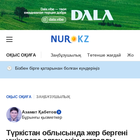
ОҚЫС ОҚИҒА
Заңбұзушылық
Төтенше жағдай
Жол а
Бізбен бірге қатарынан болған күндеріңіз
ОҚЫС ОҚИҒА
ЗАҢБҰЗУШЫЛЫҚ
Азамат Қабетов
Бұрынғы қызметкер
Түркістан облысында жер бергені