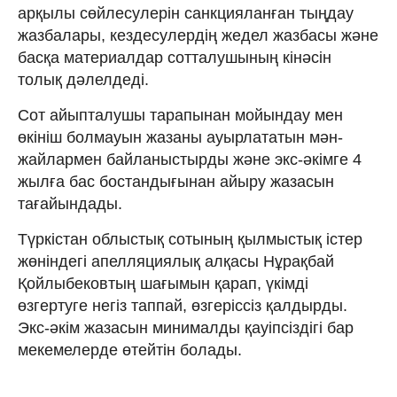
арқылы сөйлесулерін санкцияланған тыңдау
жазбалары, кездесулердің жедел жазбасы және
басқа материалдар сотталушының кінәсін
толық дәлелдеді.
Сот айыпталушы тарапынан мойындау мен
өкініш болмауын жазаны ауырлататын мән-
жайлармен байланыстырды және экс-әкімге 4
жылға бас бостандығынан айыру жазасын
тағайындады.
Түркістан облыстық сотының қылмыстық істер
жөніндегі апелляциялық алқасы Нұрақбай
Қойлыбековтың шағымын қарап, үкімді
өзгертуге негіз таппай, өзгеріссіз қалдырды.
Экс-әкім жазасын минималды қауіпсіздігі бар
мекемелерде өтейтін болады.