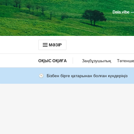
МӘЗІР
ОҚЫС ОҚИҒА
Заңбұзушылық
Төтенше
Бізбен бірге қатарынан болған күндеріңіз