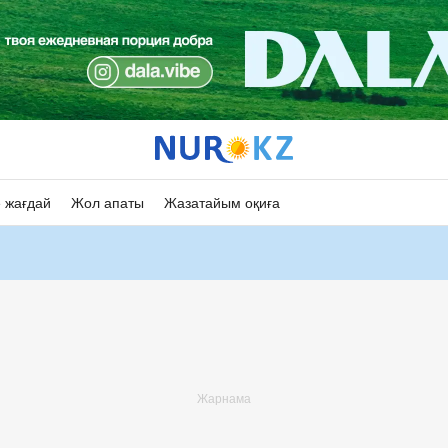
 жағдай
Жол апаты
Жазатайым оқиға