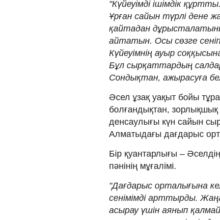
"Күйеуімді ішімдік құртты
Ұрған сайын түрлі дене ж
қайтадан дұрысталатынын
айтатын. Осы сөзге сені
Күйеуімнің ауыр соққысы
Бұл сырқаттардың салдары
Сондықтан, ажырасуға бел
Әсел ұзақ уақыт бойы тұр
болғандықтан, зорлықшық к
денсаулығы күн сайын сыр 
Алматыдағы дағдарыс ор
Бір қуантарлығы – Әселдің 
пәнінің мұғалімі.
"Дағдарыс орталығына кел
сенімімді арттырды. Жаң
асырау үшін аянып қалма