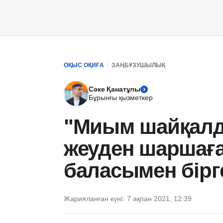
ОҚЫС ОҚИҒА
ЗАҢБҰЗУШЫЛЫҚ
Сәке Қанатұлы
Бұрынғы қызметкер
"Миым шайқалды
жеуден шаршаға
баласымен бірг
Жарияланған күні:
7 ақпан 2021, 12:39