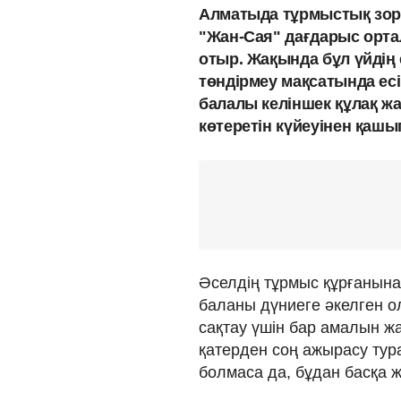
Алматыда тұрмыстық зор
"Жан-Сая" дағдарыс орта
отыр. Жақында бұл үйдің е
төндірмеу мақсатында есім
балалы келіншек құлақ жа
көтеретін күйеуінен қашы
Әселдің тұрмыс құрғанына
баланы дүниеге әкелген о
сақтау үшін бар амалын ж
қатерден соң ажырасу ту
болмаса да, бұдан басқа ж