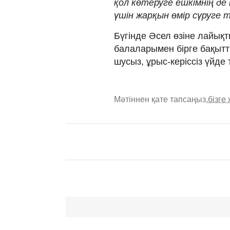
қол көтеруге ешкімнің де 
үшін жарқын өмір сүруге 
Бүгінде Әсел өзіне лайық
балаларымен бірге бақытт
шусыз, ұрыс-керіссіз үйде
Мәтіннен қате тапсаңыз,
бізге