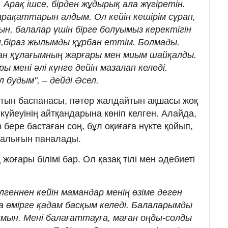
. Арақ ішсе, бірден жұдырық ала жүгіретін.
арақаттарын алдым. Ол кейін кешірім сұрап,
, балалар үшін бірге болуымыз керектігін
п,біраз жылымды құрбан еттім. Болмады.
нан құлағымның жарғары мен миым шайқалды.
 мені әлі күнге дейін мазалап келеді.
 будым", – дейді Әсел.
атын баспанасы, пәтер жалдайтын ақшасы жоқ
үйеуінің айтқандарына көніп келген. Алайда,
бере бастаған соң, бұл оқиғаға нүкте қойып,
талығын паналады.
жоғары білімі бар. Ол қазақ тілі мен әдебиеті
геннен кейін мамандар менің өзіме деген
а өмірге қадам басқым келеді. Балаларымды
ймын. Мені балағаттауға, маған оңды-солды