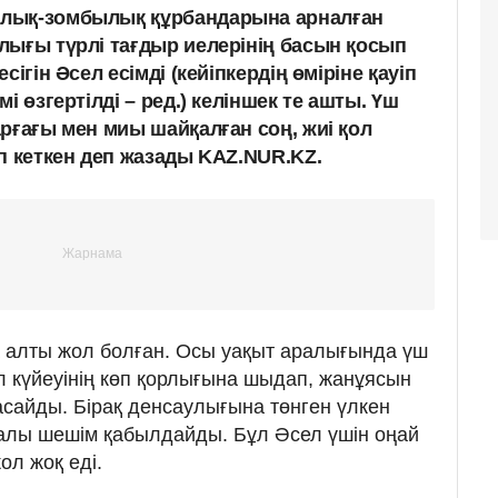
лық-зомбылық құрбандарына арналған
лығы түрлі тағдыр иелерінің басын қосып
сігін Әсел есімді (кейіпкердің өміріне қауіп
і өзгертілді – ред.) келіншек те ашты. Үш
рғағы мен миы шайқалған соң, жиі қол
п кеткен деп жазады KAZ.NUR.KZ.
 алты жол болған. Осы уақыт аралығында үш
л күйеуінің көп қорлығына шыдап, жанұясын
асайды. Бірақ денсаулығына төнген үлкен
ралы шешім қабылдайды. Бұл Әсел үшін оңай
ол жоқ еді.