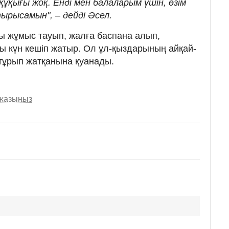
құқығы жоқ. Енді мен балаларым үшін, өзім
тырысамын", – дейді Әсел.
ты жұмыс тауып, жалға баспана алып,
ы күн кешіп жатыр. Ол ұл-қыздарының айқай-
 тұрып жатқанына қуанады.
 жазыңыз