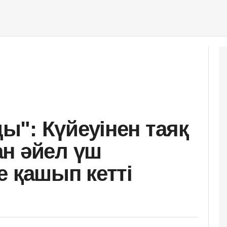
": Күйеуінен таяқ
н әйел үш
е қашып кетті