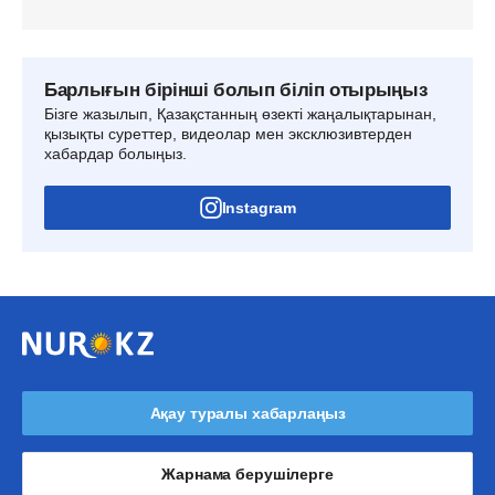
Барлығын бірінші болып біліп отырыңыз
Бізге жазылып, Қазақстанның өзекті жаңалықтарынан,
қызықты суреттер, видеолар мен эксклюзивтерден
хабардар болыңыз.
Instagram
Ақау туралы хабарлаңыз
Жарнама берушілерге