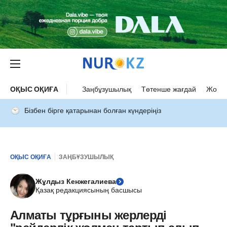
ОҚЫС ОҚИҒА
Заңбұзушылық
Төтенше жағдай
Жол а
Бізбен бірге қатарынан болған күндеріңіз
ОҚЫС ОҚИҒА
ЗАҢБҰЗУШЫЛЫҚ
Жұлдыз Кенжегалиева
Қазақ редакциясының басшысы
Алматы тұрғыны жерлерді