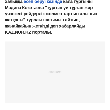
халыққа
есеп беруі кезінде
қала тұрғыны
Мадина Көкетаева "тұрғын үй тұрған жер
учаскесі рейдерлік жолмен тартып алынып
жатқаны" туралы шағымын айтып,
жанайқайын жеткізді деп хабарлайды
KAZ.NUR.KZ порталы.