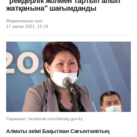
"рейдерлік жолмен тартып алып
жатқанына" шағымданды
Жарияланған күні:
17 ақпан 2021, 15:16
Скриншот: facebook.com/almaty.gov.kz
Алматы әкімі Бақытжан Сағынтаевтың