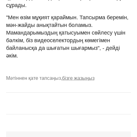
сұрады.
"Мен өзім мұқият қараймын. Тапсырма беремін,
мән-жайды анықтайтын боламыз.
Мамандарымыздың қатысуымен сөйлесу үшін
бәлкім, біз видеоселектордың көмегімен
байланысқа да шығатын шығармыз", - дейді
әкім.
Мәтіннен қате тапсаңыз,
бізге жазыңыз