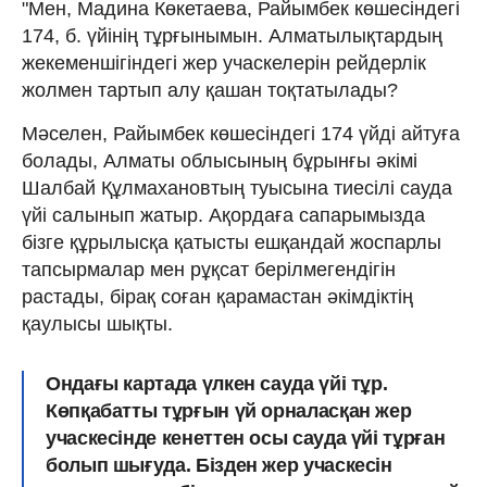
"Мен, Мадина Көкетаева, Райымбек көшесіндегі
174, б. үйінің тұрғынымын. Алматылықтардың
жекеменшігіндегі жер учаскелерін рейдерлік
жолмен тартып алу қашан тоқтатылады?
Мәселен, Райымбек көшесіндегі 174 үйді айтуға
болады, Алматы облысының бұрынғы әкімі
Шалбай Құлмахановтың туысына тиесілі сауда
үйі салынып жатыр. Ақордаға сапарымызда
бізге құрылысқа қатысты ешқандай жоспарлы
тапсырмалар мен рұқсат берілмегендігін
растады, бірақ соған қарамастан әкімдіктің
қаулысы шықты.
Ондағы картада үлкен сауда үйі тұр.
Көпқабатты тұрғын үй орналасқан жер
учаскесінде кенеттен осы сауда үйі тұрған
болып шығуда. Бізден жер учаскесін