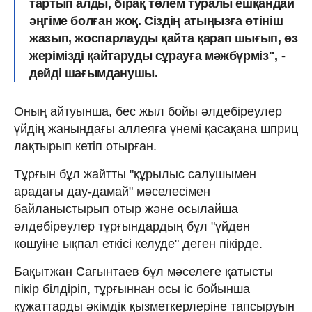
тартып алды, бірақ төлем туралы ешқандай
әңгіме болған жоқ. Сіздің атыңызға өтініш
жазып, жоспарлауды қайта қарап шығып, өз
жерімізді қайтаруды сұрауға мәжбүрміз", -
дейді шағымданушы.
Оның айтуынша, бес жыл бойы әлдебіреулер
үйдің жанындағы аллеяға үнемі қасақана шприц
лақтырып кетіп отырған.
Тұрғын бұл жайтты "құрылыс салушымен
арадағы дау-дамай" мәселесімен
байланыстырып отыр және осылайша
әлдебіреулер тұрғындардың бұл "үйден
көшуіне ықпал еткісі келуде" деген пікірде.
Бақытжан Сағынтаев бұл мәселеге қатысты
пікір білдіріп, тұрғыннан осы іс бойынша
құжаттарды әкімдік қызметкерлеріне тапсыруын