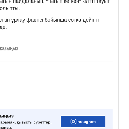
тығын пайдаланып, "тығып кеткен" кілтті тауып
болыпты.
үлкін ұрлау фактісі бойынша сотқа дейінгі
де.
 жазыңыз
рыңыз
Instagram
тарынан, қызықты суреттер,
лыңыз.