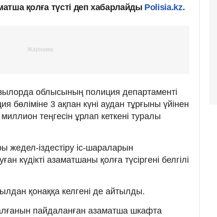
аматша қолға түсті деп хабарлайды
Polisia.kz.
зылорда облысының полиция департаменті
я бөліміне 3 ақпан күні аудан тұрғыны үйінен
ы миллион теңгесін ұрлап кеткені туралы
ы жедел-іздестіру іс-шараларын
уған күдікті азаматшаны қолға түсіргені белгілі
уылдан қонаққа келгені де айтылды.
қалғанын пайдаланған азаматша шкафта