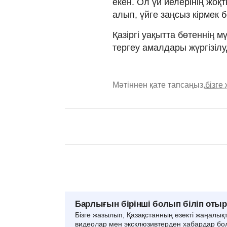
екен. Ол үй иелерінің жоқ
алып, үйге заңсыз кірмек 
Қазіргі уақытта бөтеннің м
тергеу амалдары жүргізілу
Мәтіннен қате тапсаңыз,
бізге
Барлығын бірінші болып біліп оты
Бізге жазылып, Қазақстанның өзекті жаңалық
видеолар мен эксклюзивтерден хабардар бо