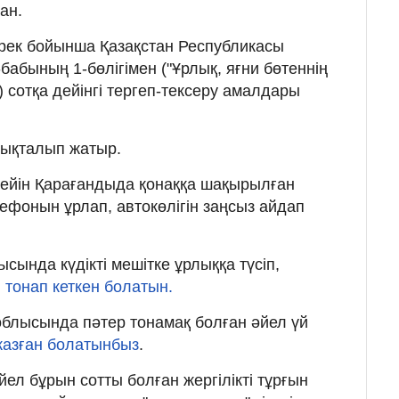
ан.
дерек бойынша Қазақстан Республикасы
бабының 1-бөлігімен ("Ұрлық, яғни бөтеннің
 сотқа дейінгі тергеп-тексеру амалдары
ықталып жатыр.
 дейін Қарағандыда қонаққа шақырылған
лефонын ұрлап, автокөлігін заңсыз айдап
ысында күдікті мешітке ұрлыққа түсіп,
н
тонап кеткен болатын.
облысында пәтер тонамақ болған әйел үй
жазған болатынбыз
.
әйел бұрын сотты болған жергілікті тұрғын