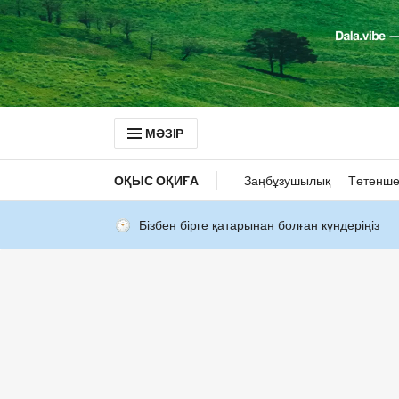
МӘЗІР
ОҚЫС ОҚИҒА
Заңбұзушылық
Төтенше
Бізбен бірге қатарынан болған күндеріңіз