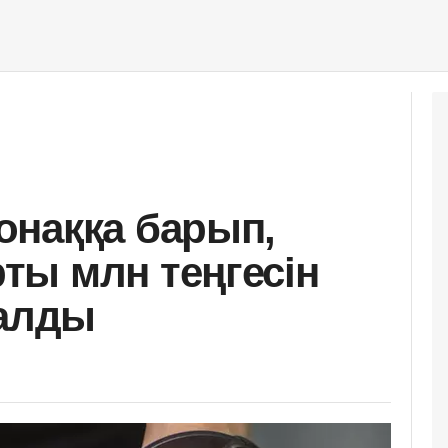
онаққа барып,
ы млн теңгесін
талды