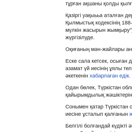
тұрған ақшаны қолды қылғ
Қазіргі уақыььа аталған 
Қылмыстық кодексінің 188-
мүлкін жасырын жымқыру")
жүргізілуде.
Оқиғаның мән-жайлары ан
Еске сала кетсек, осыған
азамат үй иесінің ұялы те
әкеткенін
хабарлаған едік.
Одан бөлек, Түркістан обл
қайырымдылық жәшіктері
Сонымен қатар Түркістан 
иесіне ұсталып қалғанын
Белгілі болғандай күдікті 