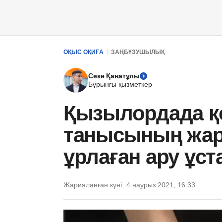
ОҚЫС ОҚИҒА
ЗАҢБҰЗУШЫЛЫҚ
Сәке Қанатұлы
Бұрынғы қызметкер
Қызылордада қ
танысының жарт
ұрлаған ару ұс
Жарияланған күні:
4 наурыз 2021, 16:33