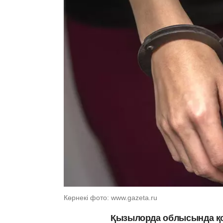
Көрнекі фото: www.gazeta.ru
Қызылорда облысында қон