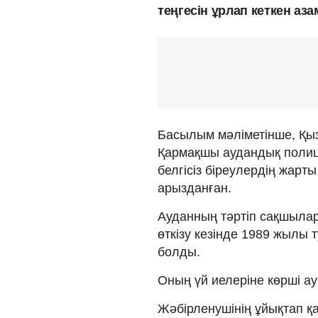
теңгесін ұрлап кеткен аз
Басылым мәліметінше, Қы
Қармақшы аудандық полици
белгісіз біреулердің жарт
арызданған.
Ауданның тәртіп сақшылар
өткізу кезінде 1989 жылы т
болды.
Оның үй иелеріне көрші а
Жәбірленушінің ұйықтап 