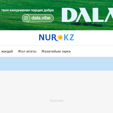
 жағдай
Жол апаты
Жазатайым оқиға