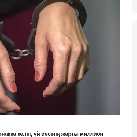
аққа келіп, үй иесінің жарты миллион