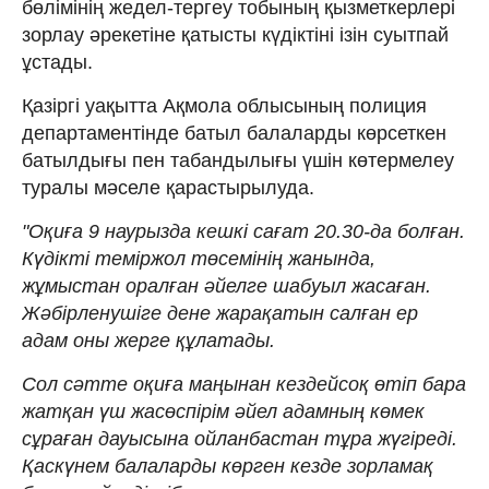
бөлімінің жедел-тергеу тобының қызметкерлері
зорлау әрекетіне қатысты күдіктіні ізін суытпай
ұстады.
Қазіргі уақытта Ақмола облысының полиция
департаментінде батыл балаларды көрсеткен
батылдығы пен табандылығы үшін көтермелеу
туралы мәселе қарастырылуда.
"Оқиға 9 наурызда кешкі сағат 20.30-да болған.
Күдікті теміржол төсемінің жанында,
жұмыстан оралған әйелге шабуыл жасаған.
Жәбірленушіге дене жарақатын салған ер
адам оны жерге құлатады.
Сол сәтте оқиға маңынан кездейсоқ өтіп бара
жатқан үш жасөспірім әйел адамның көмек
сұраған дауысына ойланбастан тұра жүгіреді.
Қаскүнем балаларды көрген кезде зорламақ