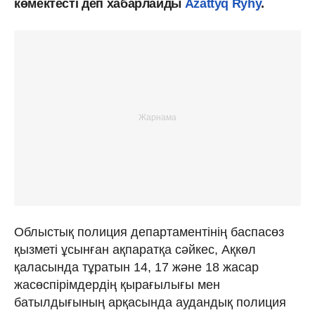
көмектесті деп хабарлайды
Azattyq Rýhy
.
Облыстық полиция департаментінің баспасөз
қызметі ұсынған ақпаратқа сәйкес, Ақкөл
қаласында тұратын 14, 17 және 18 жасар
жасөспірімдердің қырағылығы мен
батылдығының арқасында аудандық полиция