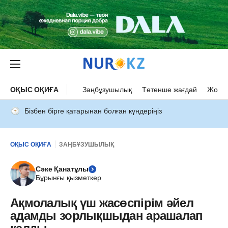
ОҚЫС ОҚИҒА
Заңбұзушылық
Төтенше жағдай
Жол а
Бізбен бірге қатарынан болған күндеріңіз
ОҚЫС ОҚИҒА
ЗАҢБҰЗУШЫЛЫҚ
Сәке Қанатұлы
Бұрынғы қызметкер
Ақмолалық үш жасөспірім әйел
адамды зорлықшыдан арашалап