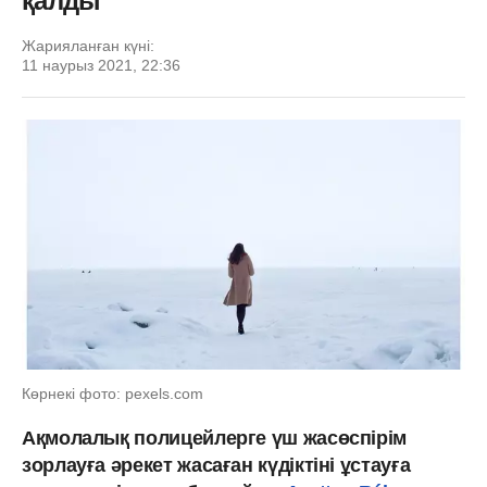
қалды
Жарияланған күні:
11 наурыз 2021, 22:36
Көрнекі фото: pexels.com
Ақмолалық полицейлерге үш жасөспірім
зорлауға әрекет жасаған күдіктіні ұстауға