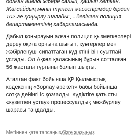
болған әйелді жібере салып, қашып кеткен.
Жағдайдың мәнін түінген жасөспірімдер бірден
102-ге қоңырау шалады", - делінген полиция
департаментінің хабарламасында.
Дабыл қоңырауын алған полиция қызметкерлері
дереу оқиға орнына шығып, куәгерлер мен
жәбірленуші сипаттаған күдіктіні ізін суытпай
ұстады. Ол Ақкөл қаласының бұрын сотталған
56 жастағы тұрғыны болып шықты.
Аталған факт бойынша ҚР Қылмыстық
кодексінің «Зорлау әрекеті» бабы бойынша
сотқа дейінгі іс қозғалды. Күдіктіге қатысты
«күзетпен ұстау» процессуалдық мәжбүрлеу
шарасы таңдалды.
Мәтіннен қате тапсаңыз,
бізге жазыңыз