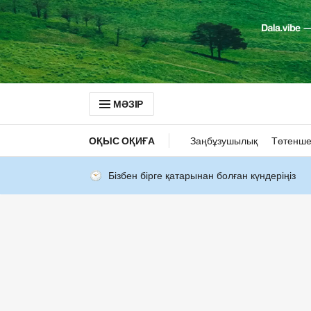
МӘЗІР
ОҚЫС ОҚИҒА
Заңбұзушылық
Төтенше
Бізбен бірге қатарынан болған күндеріңіз