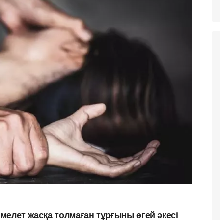
мелет жасқа толмаған тұрғыны өгей әкесі