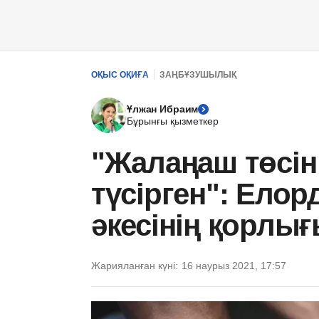
ОҚЫС ОҚИҒА
ЗАҢБҰЗУШЫЛЫҚ
Ұлжан Ибраим
Бұрынғы қызметкер
"Жалаңаш төсін
түсірген": Елор
әкесінің қорлы
Жарияланған күні:
16 наурыз 2021, 17:57