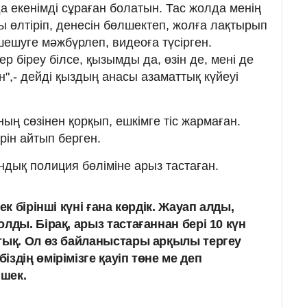
да екенімді сұраған болатын. Тас жолда менің
ы өлтіріп, денесін бөлшектеп, жолға лақтырып
 шешуге мәжбүрлеп, видеоға түсірген.
р біреу білсе, қызымды да, өзін де, мені де
ан",- дейді қыздың анасы азаматтық күйеуі
ның сөзінен қорқып, ешкімге тіс жармаған.
рін айтып берген.
ндық полиция бөліміне арыз тастаған.
ек бірінші күні ғана көрдік. Жауап алды,
лды. Бірақ, арыз тастағаннан бері 10 күн
тық. Ол өз байланыстары арқылы тергеу
здің өмірімізге қауіп төне ме деп
ншек.