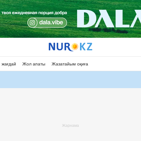
 жағдай
Жол апаты
Жазатайым оқиға