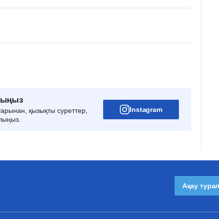
рыңыз
Instagram
тарынан, қызықты суреттер,
лыңыз.
Ақау тура