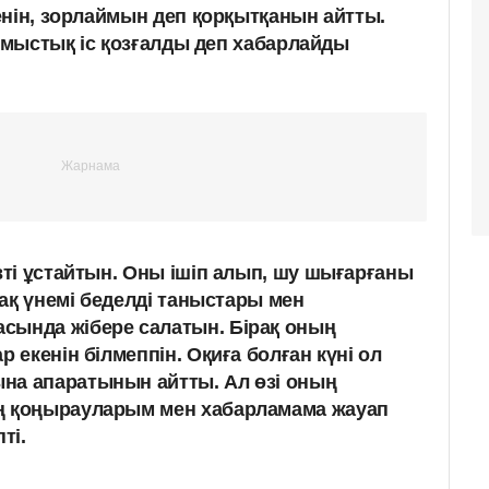
енін, зорлаймын деп қорқытқанын айтты.
ылмыстық іс қозғалды деп хабарлайды
вті ұстайтын. Оны ішіп алып, шу шығарғаны
ірақ үнемі беделді таныстары мен
сында жібере салатын. Бірақ оның
р екенін білмеппін. Оқиға болған күні ол
на апаратынын айтты. Ал өзі оның
ң қоңырауларым мен хабарламама жауап
ті.