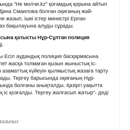
ында "Не молчи.kz" қоғамдық қорына айтып
 Дина Смаилова болған оқиғаның жай-
не жазып, ішкі істер министрі Ерлан
өз бақылауына алуды сұрады.
сына қатысты Нұр-Сұлтан полиция
і.
ыны Есіл аудандық полиция басқармасына
лет жасқа толмаған қызын жыныстық іс-
н азаматтық күйеуін қылмыстық жазаға тарту
тады. Тергеу барысында оқиғаның Нұр-
ында болғаны анықталды. Қазіргі уақытта
қ іс қозғалды. Тергеу жалғасып жатыр"- деді
 жазыңыз