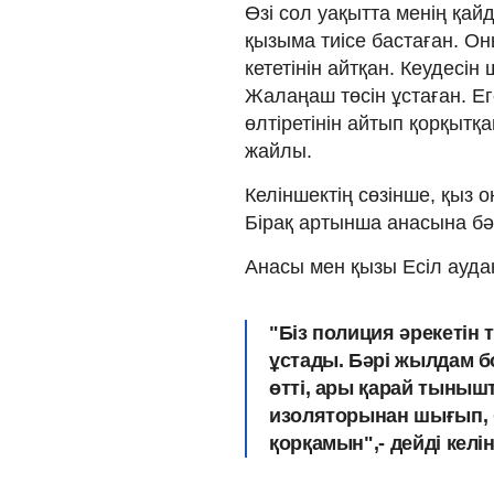
Өзі сол уақытта менің қай
қызыма тиісе бастаған. Он
кететінін айтқан. Кеудесін
Жалаңаш төсін ұстаған. Еге
өлтіретінін айтып қорқытқ
жайлы.
Келіншектің сөзінше, қыз о
Бірақ артынша анасына бә
Анасы мен қызы Есіл ауда
"Біз полиция әрекетін т
ұстады. Бәрі жылдам бо
өтті, ары қарай тыныш
изоляторынан шығып, бі
қорқамын",- дейді келі