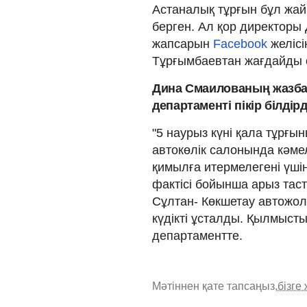
Астаналық тұрғын бұл жай
берген. Ал қор директоры
жапсарын
Facebook
желісі
Тұрғымбаевтан жағдайды 
Дина Смаилованың жазба
департаменті пікір білдірд
"5 наурыз күні қала тұрғ
автокөлік салонында кәме
қимылға итермелегені үші
фактісі бойынша арыз тас
Сұлтан- Көкшетау автожол
күдікті ұсталды. Қылмысты
департаментте.
Мәтіннен қате тапсаңыз,
бізге