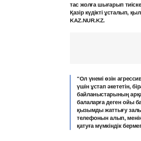
тас жолға шығарып тиіск
Қазір күдікті ұсталып, қ
KAZ.NUR.KZ.
"Ол үнемі өзін агресси
үшін ұстап әкететін, б
байланыстарының арқа
балаларға деген ойы ба
қызымды жаттығу залы
телефонын алып, мені
қатуға мүмкіндік бермеп