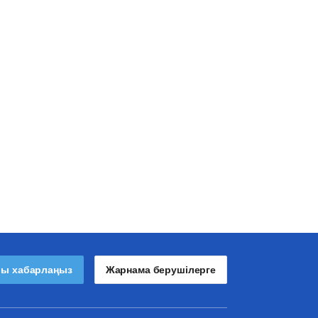
лы хабарлаңыз
Жарнама берушілерге