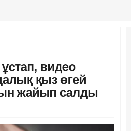
 ұстап, видео
далық қыз өгей
ғын жайып салды