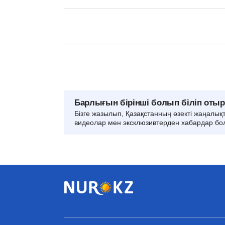
Барлығын бірінші болып біліп оты
Бізге жазылып, Қазақстанның өзекті жаңалық
видеолар мен эксклюзивтерден хабардар бо