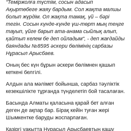
"Теміржолға түстім, сосын адасып
Ақыртөбеге жаяу бардым. Сол жақта малшы
болып жүрдім. Ол жақта тамақ, үй – бәрі
тегін. Сосын күнде-күнде үш-төрт мың теңге
тауып, үйге барып ата-анама сыйлық алып,
қайтып келем бе деп ойладым", - деп жағдайды
баяндады №8595 әскери бөлімінің сарбазы
Нұрасыл Арысбаев.
Оның бес күн бұрын әскери бөлімнен қашып
кеткені белгілі.
Алдын ала мәлімет бойынша, сарбаз тәуліктік
кезекшілікте тұрғанда түнделетіп бой тасалаған.
Басында Алматы қаласына қарай бет алған
деген де ақпар бар. Бірақ кейін туған жері
Шымкентке баруды жоспарлаған.
Қазіргі уақытта Нұрасыл Арысбаевтың қашу