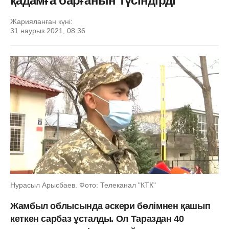
қадамға барғанын түсіндірді
Жарияланған күні:
31 наурыз 2021, 08:36
Нурасыл Арысбаев. Фото: Телеканал "КТК"
Жамбыл облысында әскери бөлімнен қашып
кеткен сарбаз ұсталды. Ол Тараздан 40