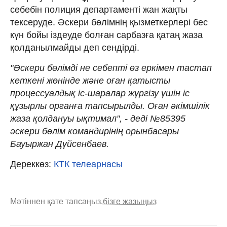
себебін полиция департаменті жан жақты
тексеруде. Әскери бөлімнің қызметкерлері бес
күн бойы іздеуде болған сарбазға қатаң жаза
қолданылмайды деп сендірді.
"Әскери бөлімді не себепті өз еркімен тастап
кеткені жөнінде және оған қатысты
процессуалдық іс-шаралар жүргізу үшін іс
құзырлы органға тапсырылды. Оған әкімшілік
жаза қолдануы ықтимал", - деді №85395
әскери бөлім командирінің орынбасары
Бауыржан Дүйсенбаев.
Дереккөз:
КТК телеарнасы
Мәтіннен қате тапсаңыз,
бізге жазыңыз