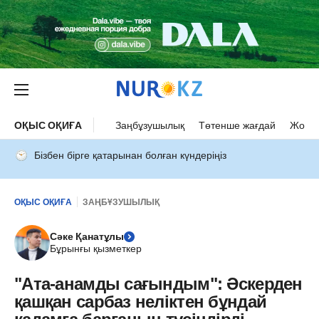
ОҚЫС ОҚИҒА
Заңбұзушылық
Төтенше жағдай
Жол а
Бізбен бірге қатарынан болған күндеріңіз
ОҚЫС ОҚИҒА
ЗАҢБҰЗУШЫЛЫҚ
Сәке Қанатұлы
Бұрынғы қызметкер
"Ата-анамды сағындым": Әскерден
қашқан сарбаз неліктен бұндай