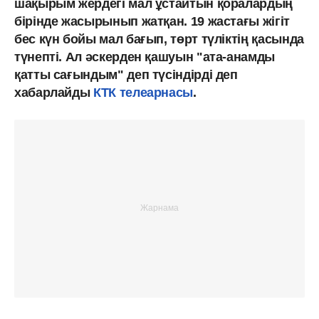
шақырым жердегі мал ұстайтын қоралардың
бірінде жасырынып жатқан. 19 жастағы жігіт
бес күн бойы мал бағып, төрт түліктің қасында
түнепті. Ал әскерден қашуын "ата-анамды
қатты сағындым" деп түсіндірді деп
хабарлайды
КТК телеарнасы
.