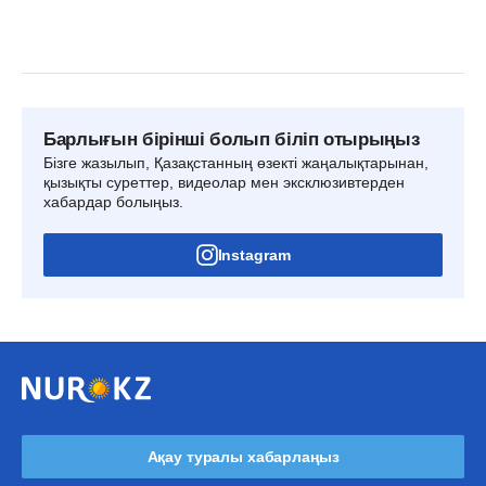
Барлығын бірінші болып біліп отырыңыз
Бізге жазылып, Қазақстанның өзекті жаңалықтарынан,
қызықты суреттер, видеолар мен эксклюзивтерден
хабардар болыңыз.
Instagram
Ақау туралы хабарлаңыз