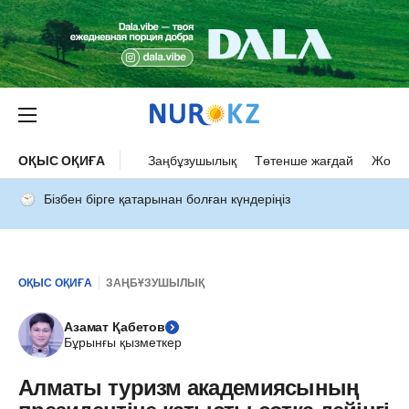
ОҚЫС ОҚИҒА
Заңбұзушылық
Төтенше жағдай
Жол а
Бізбен бірге қатарынан болған күндеріңіз
ОҚЫС ОҚИҒА
ЗАҢБҰЗУШЫЛЫҚ
Азамат Қабетов
Бұрынғы қызметкер
Алматы туризм академиясының