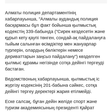
Алматы полиция департаментінің
хабарлауынша, "Алмалы аудандық полиция
басқармасы бұл факт бойынша қылмыстық
кодекстің 339-бабында ("Сирек кездесетін және
құрып кету қаупі төнген, сондай-ақ пайдалануға
тыйым салынған өсімдіктер мен жануарлар
түрлерін, олардың бөліктерін немесе
дериваттарын заңсыз пайдалану") көзделген
қылмыс құрамы негізінде сотқа дейінгі тергеуді
бастаған.
Ведомствоның хабарлауынша, қылмыстық іс
жүргізу кодексінің 201-бабына сәйкес, сотқа
дейінгі тергеу деректері жария етілмейді.
Еске салсақ, бұған дейін желіде спорт және
туризм академиясының президенті Қайрат