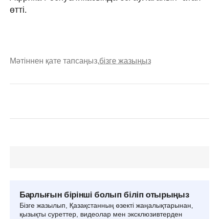
өтті.
Мәтіннен қате тапсаңыз,
бізге жазыңыз
Барлығын бірінші болып біліп отырыңыз
Бізге жазылып, Қазақстанның өзекті жаңалықтарынан,
қызықты суреттер, видеолар мен эксклюзивтерден