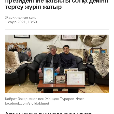
президентіне қатысты сотқа дейінгі
тергеу жүріп жатыр
Жарияланған күні:
1 сәуір 2021, 13:50
Қайрат Закирьянов пен Жанқош Тұраров. Фото:
facebook.com/s.dildakhmet
Алматы қаласының спорт және туризм