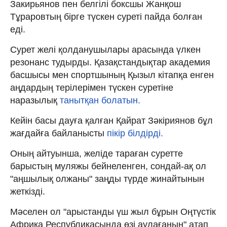
Закирьянов пен белгілі боксшы Жанқош
Тұраровтың бірге түскен суреті пайда болған
еді.
Сурет желі қолданушылары арасында үлкен
резонанс тудырды. Қазақстандықтар академия
басшысы мен спортшының Қызыл кітапқа енген
аңдардың терілерімен түскен суретіне
наразылық
танытқан болатын.
Кейін басы дауға қалған Қайрат Зәкіриянов бұл
жағдайға байланысты
пікір білдірді.
Оның айтуынша, желіде тараған суретте
барыстың муляжы бейнеленген, сондай-ақ ол
"аңшылық олжаны" заңды түрде жинайтынын
жеткізді.
Мәселен ол "арыстанды үш жыл бұрын Оңтүстік
Африка Республикасында өзі аулағанын" атап