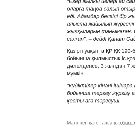
"Егер жылқы иелері ай са
оларға таңба салып оты
еді. Адамдар белгілі бір 
алыста жайылып жүргенін
жылқыларын танымаған. 
салған", – дейді Қанат Са
Қазіргі уақытта ҚР ҚК 190-
бойынша қылмыстық іс қоз
дәлелденсе, 3 жылдан 7 
мүмкін.
"Күдіктілер кінәні ішінар
бойынша тергеу жүргізу а
қосты аға тергеуші.
Мәтіннен қате тапсаңыз,
бізге