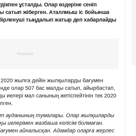
дікпен ұсталды. Олар өздеріне сеніп
 сатып жіберген. Аталлмыш іс бойынша
бірленуші тыңдалып жатыр деп хабарлайды
2020 жылға дейін жылқыларды бағумен
інде олар 507 бас малды сатып, айырбастап,
ы иелері мал санының жетіспейтінін тек 2020
лген.
 Шет ауданының тумалары. Олар жылқыларды
ы иелерімен жазбаша келісім болмаған.
бағумен айналысқан. Адамдар оларға жерлес