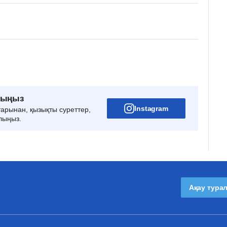
рыңыз
Instagram
тарынан, қызықты суреттер,
лыңыз.
Ақау тура