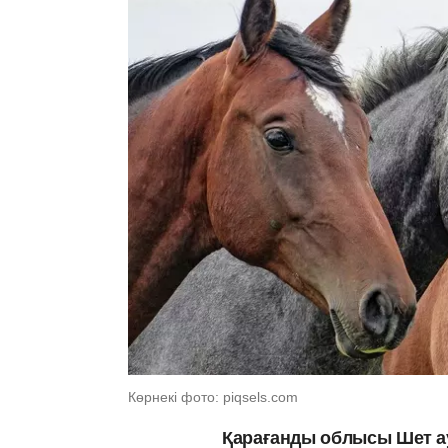
Көрнекі фото: piqsels.com
Қарағанды облысы Шет ау