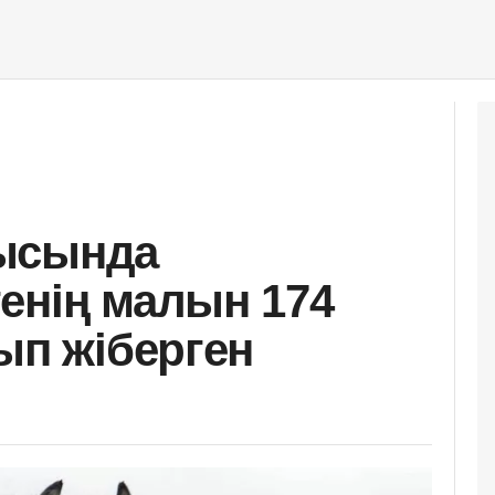
ысында
енің малын 174
ып жіберген