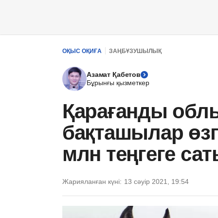
ОҚЫС ОҚИҒА
ЗАҢБҰЗУШЫЛЫҚ
Азамат Қабетов
Бұрынғы қызметкер
Қарағанды обл
бақташылар өзг
млн теңгеге сат
Жарияланған күні:
13 сәуір 2021, 19:54