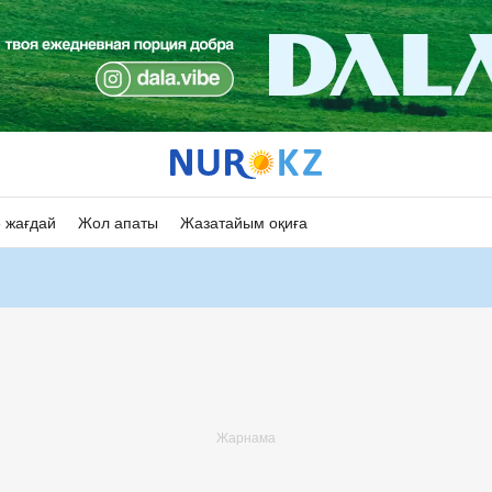
 жағдай
Жол апаты
Жазатайым оқиға