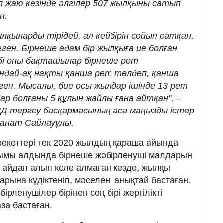
л жаю кезінде әлгілер 507 жылқыны сатып
н.
лқыларды тірідей, ал кейбірін сойып сатқан.
еген. Бірнеше адам бір жылқыға ие болған
ебі оны бақташылар бірнеше рет
ндай-ақ нақты қанша рет төлдеп, қанша
ген. Мысалы, бие осы жылдар ішінде 13 рет
р болғаны 5 құлын жайлы ғана айтқан", –
ПД тергеу басқармасының аса маңызды істер
 Қанат Сайлауұлы.
екеттері тек 2020 жылдың қараша айында
ымы алдында бірнеше жәбірленуші малдарын
ы айдап алып келе алмаған кезде, жылқы
барына күдіктеніп, мәселені анықтай бастаған.
рленушілер бірінен соң бірі жергілікті
аза бастаған.