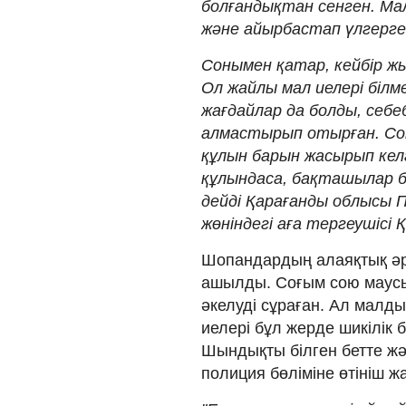
болғандықтан сенген. Ма
және айырбастап үлгерге
Сонымен қатар, кейбір жы
Ол жайлы мал иелері білм
жағдайлар да болды, себ
алмастырып отырған. Со
құлын барын жасырып кел
құлындаса, бақташылар ба
дейді Қарағанды облысы 
жөніндегі аға тергеушісі
Шопандардың алаяқтық әр
ашылды. Соғым сою маус
әкелуді сұраған. Ал малд
иелері бұл жерде шикілік 
Шындықты білген бетте жәбі
полиция бөліміне өтініш ж