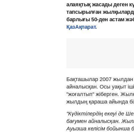
алаяқтық жасады деген кү
тапсырылған жылқыларды
барлығы 50-ден астам жә
ҚазАқпарат.
Бақташылар 2007 жылдан 
айналысқан. Осы уақыт іш
"жоғалтып" жіберген. Жылқ
жылдың қараша айында бі
"Күдіктілердің екеуі де
бағумен айналысқан. Жылқ
Ауызша келісім бойынша 