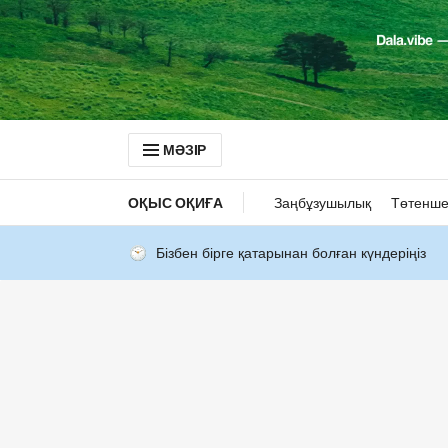
МӘЗІР
ОҚЫС ОҚИҒА
Заңбұзушылық
Төтенше
Бізбен бірге қатарынан болған күндеріңіз