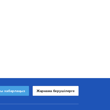
лы хабарлаңыз
Жарнама берушілерге