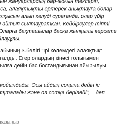
йын жануарлардың бар-жоғын тексеріп,
рса, алаяқтықты ертерек анықтауға болар
жылқысын алып келуді сұрағанда, олар үйір
 айтып сылтауратқан. Кейбіреулер тіпті
Оларға бақташылар басқа жылқыны көрсете
йлауұлы.
бабының 3-бөлігі "Ірі көлемдегі алаяқтық"
ғалды. Егер олардың кінәсі толығымен
жылға дейін бас бостандығынан айырылуы
а мойындады. Осы айдың соңына дейін іс
яқталады және ол сотқа беріледі", – деп
 жазыңыз