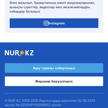
Бізге жазылып, Қазақстанның өзекті жаңалықтарынан,
қызықты суреттер, видеолар мен эксклюзивтерден
хабардар болыңыз.
Instagram
Ақау туралы хабарлаңыз
Жарнама берушілерге
® NUR.KZ 2009-2026 Барлық құқық қорғалған 01.08.2024
жылғы № KZ43VPY00098001 куәлік.