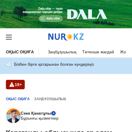
ОҚЫС ОҚИҒА
Заңбұзушылық
Төтенше жағдай
Жол а
Бізбен бірге қатарынан болған күндеріңіз
18+
ОҚЫС ОҚИҒА
ЗАҢБҰЗУШЫЛЫҚ
Сәке Қанатұлы
Бұрынғы қызметкер