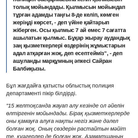
толық мойындады. Қылмысын мойындап
тұрған адамды таңғы 8-де келіп, көмген
жеріңді көрсет, - деп үйіне қайтарып
жіберген. Осы қылмыс 7 ай емес 7 сағатта
ашылатын қылмыс. Бұқар жырау аудандық
заң қызметкерлері өздерінің жұмыстарын
адал атқарған жоқ, деп есептейміз", - деп
ашуланды марқұмның әпкесі Сайран
Балбиқызы.
Бұл жағдайға қатысты облыстық полиция
департаменті пікір білдірді.
"15 желтоқсанда жауап алу кезінде ол әйелін
өлтіргенін мойындады. Бірақ қызметкерлерде
оны қамауға алуға нақты негіз және дәлел
болған жоқ. Оның сөздерін растайтын мәйіт
те, куәгерлер де болған жоқ. Азаматшаның