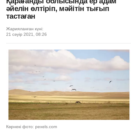
Қарағанды облысында ер адам
әйелін өлтіріп, мәйітін тығып
тастаған
Жарияланған күні:
21 сәуір 2021, 08:26
Көрнекі фото: pexels.com