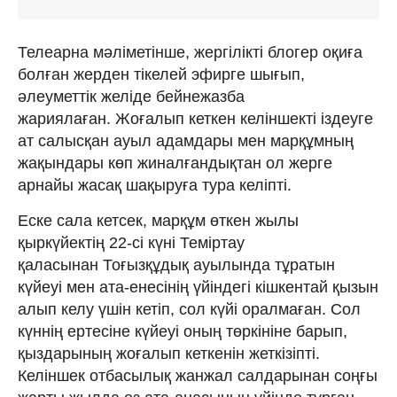
Телеарна мәліметінше, жергілікті блогер оқиға
болған жерден тікелей эфирге шығып,
әлеуметтік желіде бейнежазба
жариялаған. Жоғалып кеткен келіншекті іздеуге
ат салысқан ауыл адамдары мен марқұмның
жақындары көп жиналғандықтан ол жерге
арнайы жасақ шақыруға тура келіпті.
Еске сала кетсек, марқұм өткен жылы
қыркүйектің 22-сі күні Теміртау
қаласынан Тоғызқұдық ауылында тұратын
күйеуі мен ата-енесінің үйіндегі кішкентай қызын
алып келу үшін кетіп, сол күйі оралмаған. Сол
күннің ертесіне күйеуі оның төркініне барып,
қыздарының жоғалып кеткенін жеткізіпті.
Келіншек отбасылық жанжал салдарынан соңғы