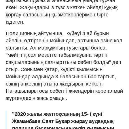
жарты жылда өз ата-анасының үйінде тұрған
екен. Жақындары із-түзсіз кеткен әйелді құқық
қорғау саласының қызметкерлерімен бірге
іздеген.
Полицияның айтуынша, күйеуі 4 ай бұрын
әйелін өлтіргенін мойындап, артынша өзіне қол
салыпты. Ал марқұмның туыстары болса,
"мәйіттің сол мезетте табылмауына тәртіп
сақшыларының салғырттығы себеп болды" деп
отыр. Сонымен қатар, күдікті қылмысын
мойындар алдында 3 баласынан бас тартып,
өзінің әпкесінің атына жаздырып кеткен.
Нағашылары осы себепті жиендерін көре алмай
жүргендерін жасырмады.
"2020 жылы желтоқсанның 15- і күні
Жаманбаев Саят Бұқар жырау аудандық
полиция басқармасына келіп қылмысын