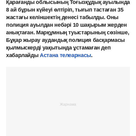
Қарағанды облысының Тоғызқұдық ауылында
8 ай бұрын күйеуі өлтіріп, тығып тастаған 35
жастағы келіншектің денесі табылды. Оны
полиция ауылдан небәрі 10 шақырым жерден
анықтаған. Марқұмның туыстарының сөзінше,
Бұқар жырау аудандық полиция басқармасы
қылмыскерді уақытында ұстамаған деп
хабарлайды
Астана телеарнасы
.