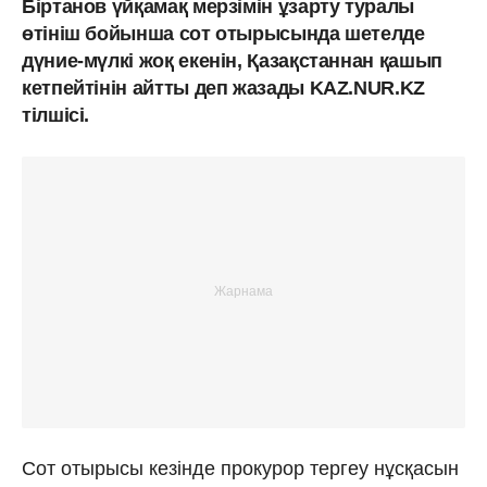
Біртанов үйқамақ мерзімін ұзарту туралы
өтініш бойынша сот отырысында шетелде
дүние-мүлкі жоқ екенін, Қазақстаннан қашып
кетпейтінін айтты деп жазады KAZ.NUR.KZ
тілшісі.
Сот отырысы кезінде прокурор тергеу нұсқасын