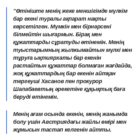
"Өтініште менің жеке меншігімде мүлкім
бар екені туралы ақпарат нақты
көрсетілген. Мүмкін мен бірнәрсені
білмейтін шығармын. Бірақ мен
құжаттарды сұратуды өтінемін. Менің
туыстарымның жылжымайтын мүлкі мен
тұруға ықтиярхаты бар екенін
растайтын құжаттар болмаған жағдайда,
жоқ құжаттардың бар екенін айтқан
тергеуші Хасанов пен прокурор
Шалабаевтың әрекетіне құқықтық баға
беруді өтінемін.
Менің ағам осында екенін, менің жанымда
болу үшін Австриядағы жайлы өмірі мен
жұмысын тастап келгенін айтты.