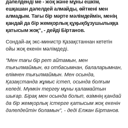
дәлелденді ме - жоқ және мұны ешкім,
ешқашан дәлелдей алмайды, өйткені мен
алмадым. Тағы бір мәрте мәлімдеймін, менің
қандай да бір жемқорлық құқықбұзушылыққа
қатысым жоқ", - дейді Біртанов.
Сондай-ақ экс-министр Қазақстаннан кететін
ойы жоқ екенін мәлімдеді.
"Мен тағы бір рет айтамын, мен
тығылмаймын, өз отбасымнан, балаларымнан,
елімнен тығылмаймын. Мен осында,
Қазақстанда жұмыс істеп, осында болғым
келеді. Мүмкін тергеу мұны қаламайтын
шығар. Бірақ мен осында болып, өзімнің қандай
да бір жемқорлық істерге қатысым жоқ екенін
дәлелдейтін боламын", - деді Елжан Біртанов.