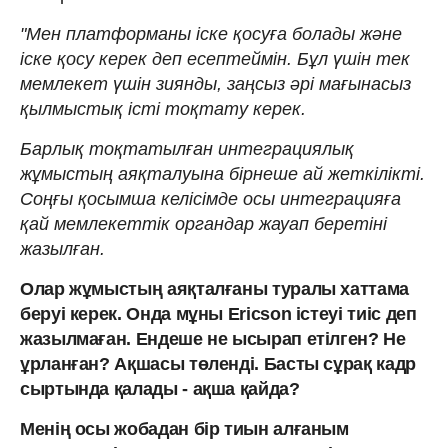
"Мен платформаны іске қосуға болады және
іске қосу керек деп есептеймін. Бұл үшін тек
мемлекет үшін зиянды, заңсыз әрі мағынасыз
қылмыстық істі тоқтату керек.
Барлық тоқтатылған интеграциялық
жұмыстың аяқталуына бірнеше ай жеткілікті.
Соңғы қосымша келісімде осы интеграцияға
қай мемлекеттік органдар жауап беретіні
жазылған.
Олар жұмыстың аяқталғаны туралы хаттама
беруі керек. Онда мұны Ericson істеуі тиіс деп
жазылмаған. Ендеше не ысырап етілген? Не
ұрланған? Ақшасы төленді. Басты сұрақ кадр
сыртында қалады - ақша қайда?
Менің осы жобадан бір тиын алғаным