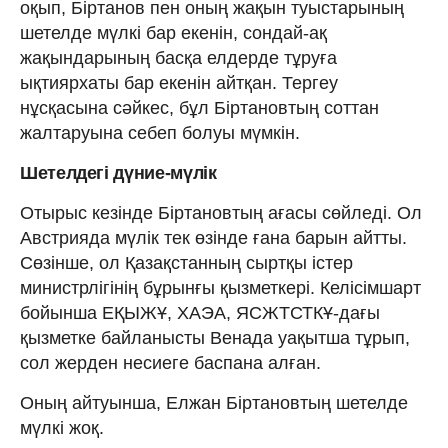
оқып, Біртанов пен оның жақын туыстарының
шетелде мүлкі бар екенін, сондай-ақ
жақындарының басқа елдерде тұруға
ықтиярхаты бар екенін айтқан. Тергеу
нұсқасына сәйкес, бұл Біртановтың соттан
жалтаруына себеп болуы мүмкін.
Шетелдегі дүние-мүлік
Отырыс кезінде Біртановтың ағасы сөйледі. Ол
Австрияда мүлік тек өзінде ғана барын айтты.
Сөзінше, ол Қазақстанның сыртқы істер
министрлігінің бұрынғы қызметкері. Келісімшарт
бойынша ЕҚЫЖҰ, ХАЭА, ЯСЖТСТКҰ-дағы
қызметке байланысты Венада уақытша тұрып,
сол жерден несиеге баспана алған.
Оның айтуынша, Елжан Біртановтың шетелде
мүлкі жоқ.