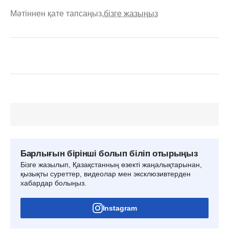
Мәтіннен қате тапсаңыз,
бізге жазыңыз
Барлығын бірінші болып біліп отырыңыз
Бізге жазылып, Қазақстанның өзекті жаңалықтарынан,
қызықты суреттер, видеолар мен эксклюзивтерден
хабардар болыңыз.
Instagram