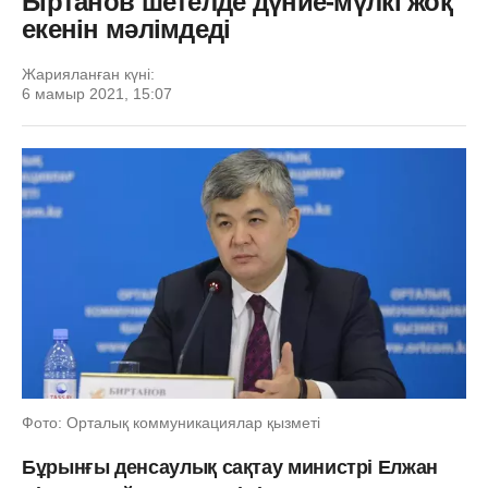
Біртанов шетелде дүние-мүлкі жоқ
екенін мәлімдеді
Жарияланған күні:
6 мамыр 2021, 15:07
Фото: Орталық коммуникациялар қызметі
Бұрынғы денсаулық сақтау министрі Елжан