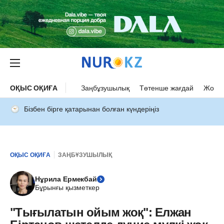
ОҚЫС ОҚИҒА
Заңбұзушылық
Төтенше жағдай
Жол а
Бізбен бірге қатарынан болған күндеріңіз
ОҚЫС ОҚИҒА
ЗАҢБҰЗУШЫЛЫҚ
Нұрила Ермекбай
Бұрынғы қызметкер
"Тығылатын ойым жоқ": Елжан