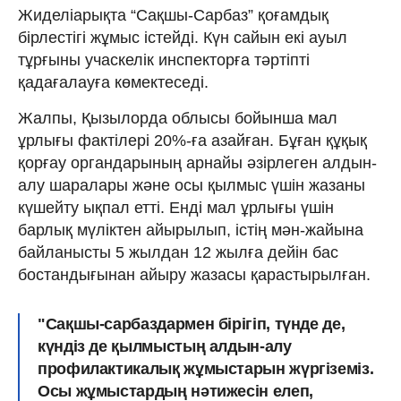
Жиделіарықта “Сақшы-Сарбаз” қоғамдық
бірлестігі жұмыс істейді. Күн сайын екі ауыл
тұрғыны учаскелік инспекторға тәртіпті
қадағалауға көмектеседі.
Жалпы, Қызылорда облысы бойынша мал
ұрлығы фактілері 20%-ға азайған. Бұған құқық
қорғау органдарының арнайы әзірлеген алдын-
алу шаралары және осы қылмыс үшін жазаны
күшейту ықпал етті. Енді мал ұрлығы үшін
барлық мүліктен айырылып, істің мән-жайына
байланысты 5 жылдан 12 жылға дейін бас
бостандығынан айыру жазасы қарастырылған.
"Сақшы-сарбаздармен бірігіп, түнде де,
күндіз де қылмыстың алдын-алу
профилактикалық жұмыстарын жүргіземіз.
Осы жұмыстардың нәтижесін елеп,