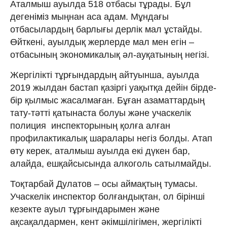
Аталмыш ауылда 518 отбасы тұрады. Бұл
дегеніміз мыңнан аса адам. Мұндағы
отбасылардың барлығы дерлік мал ұстайды.
Өйткені, ауылдық жерлерде мал мен егін –
отбасының экономикалық әл-ауқатының негізі.
Жергілікті тұрғындардың айтуынша, ауылда
2019 жылдан бастап қазіргі уақытқа дейін бірде-
бір қылмыс жасалмаған. Бұған азаматтардың
тату-тәтті қатынаста болуы және учаскелік
полиция инспекторының қолға алған
профилактикалық шаралары негіз болды. Атап
өту керек, аталмыш ауылда екі дүкен бар,
алайда, ешқайсысында алкоголь сатылмайды.
Тоқтарбай Дулатов – осы аймақтың тумасы.
Учаскелік инспектор болғандықтан, ол бірінші
кезекте ауыл тұрғындарымен және
ақсақалдармен, кент әкімшілігімен, жергілікті