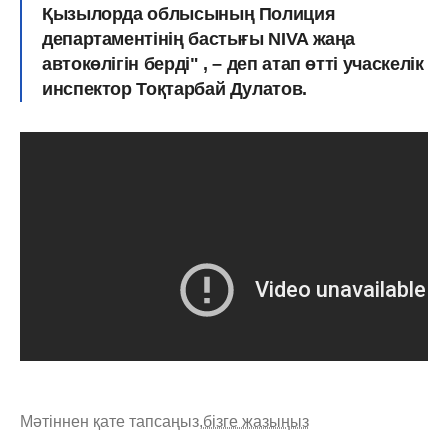
Қызылорда облысының Полиция
департаментінің бастығы NIVA жаңа
автокөлігін берді" , – деп атап өтті учаскелік
инспектор Тоқтарбай Дулатов.
Мәтіннен қате тапсаңыз,
бізге жазыңыз