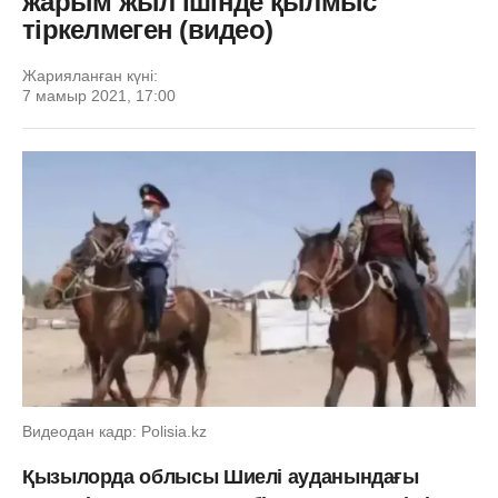
жарым жыл ішінде қылмыс
тіркелмеген (видео)
Жарияланған күні:
7 мамыр 2021, 17:00
Видеодан кадр: Polisia.kz
Қызылорда облысы Шиелі ауданындағы