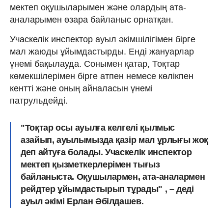
мектеп оқушыларымен және олардың ата-
аналарымен өзара байланыс орнатқан.
Учаскелік инспектор ауыл әкімшілігімен бірге
мал жаюды ұйымдастырды. Енді жануарлар
үнемі бақылауда. Сонымен қатар, Тоқтар
көмекшілерімен бірге атпен немесе көлікпен
кентті және оның айналасын үнемі
патрульдейді.
"Тоқтар осы ауылға келгелі қылмыс
азайып, ауылымызда қазір мал ұрлығы жоқ
деп айтуға болады. Учаскелік инспектор
мектеп қызметкерлерімен тығыз
байланыста. Оқушылармен, ата-аналармен
рейдтер ұйымдастырып тұрады" , – деді
ауыл әкімі Ерлан Әбілдашев.