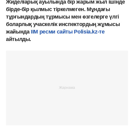
Жиделіарық ауылында бір жарым жыл ішінде
бірде-бір қылмыс тіркелмеген. Мұндағы
тұрғындардың тұрмысы мен өзгелерге үлгі
боларлық учаскелік инспектордың жұмысы
жайында
ІІМ ресми сайты Polisia.kz-те
айтылды.