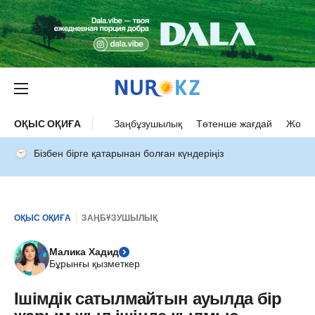
ОҚЫС ОҚИҒА
Заңбұзушылық
Төтенше жағдай
Жол а
Бізбен бірге қатарынан болған күндеріңіз
ОҚЫС ОҚИҒА
ЗАҢБҰЗУШЫЛЫҚ
Малика Хадид
Бұрынғы қызметкер
Ішімдік сатылмайтын ауылда бір