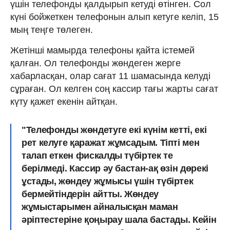
үшін телефонды қалдырып кетуді өтінген. Сол
күні бойжеткен телефонын алып кетуге келіп, 15
мың теңге төлеген.
Жетінші мамырда телефоны қайта істемей
қалған. Ол телефонды жөндеген жерге
хабарласқан, олар сағат 11 шамасында келуді
сұраған. Ол келген соң кассир тағы жарты сағат
күту қажет екенін айтқан.
"Телефонды жөндетуге екі күнім кетті, екі
рет келуге қаражат жұмсадым. Тіпті мен
талап еткен фискалды түбіртек те
берілмеді. Кассир әу бастан-ақ өзін дөрекі
ұстады, жөндеу жұмысы үшін түбіртек
бермейтіндерін айтты. Жөндеу
жұмыстарымен айналысқан маман
әріптестеріне қоңырау шала бастады. Кейін