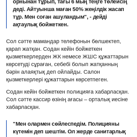
орнынан тұрып, тағы 6 мың теңге төлейсің
деді. Айтуынша маған 50% жеңілдік жасап
тұр. Мен соған ашуландым", - дейді
ақтаулық бойжеткен.
Сол сәтте мамандар телефонын бөлшектеп,
қарап жатқан. Содан кейін бойжеткен
қызметкерлерден ЖК немесе ЖШС құжаттарын
көрсетуді сұраған, себебі болып жатқанның
бәрін алаяқтық деп ойлайды. Салон
қызметкерлері құжаттарын көрсетпеген.
Содан кейін бойжеткен полицияға хабарласқан.
Сол сәтте кассир өзінің ағасы – орталық иесіне
хабарласқан.
"Мен олармен сөйлеспедім. Полицияны
күтемін деп шештім. Ол жерде санитарлық