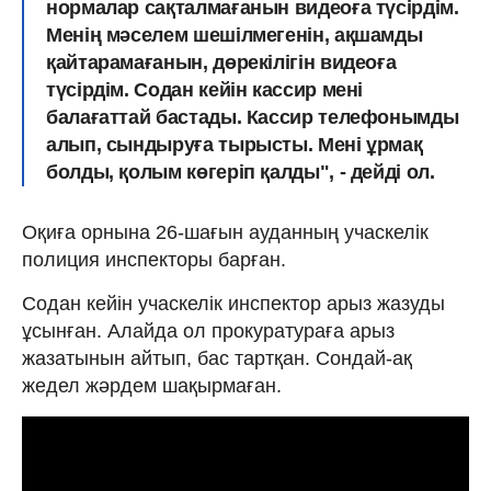
нормалар сақталмағанын видеоға түсірдім.
Менің мәселем шешілмегенін, ақшамды
қайтарамағанын, дөрекілігін видеоға
түсірдім. Содан кейін кассир мені
балағаттай бастады. Кассир телефонымды
алып, сындыруға тырысты. Мені ұрмақ
болды, қолым көгеріп қалды", - дейді ол.
Оқиға орнына 26-шағын ауданның учаскелік
полиция инспекторы барған.
Содан кейін учаскелік инспектор арыз жазуды
ұсынған. Алайда ол прокуратураға арыз
жазатынын айтып, бас тартқан. Сондай-ақ
жедел жәрдем шақырмаған.