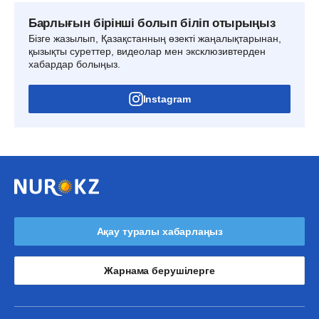
Барлығын бірінші болып біліп отырыңыз
Бізге жазылып, Қазақстанның өзекті жаңалықтарынан,
қызықты суреттер, видеолар мен эксклюзивтерден
хабардар болыңыз.
Instagram
Ақау туралы хабарлаңыз
Жарнама берушілерге