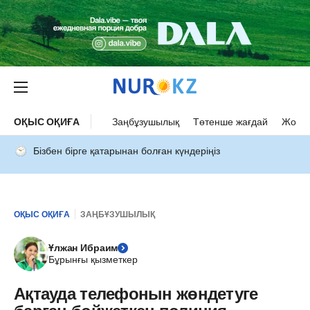
ОҚЫС ОҚИҒА
Заңбұзушылық
Төтенше жағдай
Жол а
Бізбен бірге қатарынан болған күндеріңіз
ОҚЫС ОҚИҒА
ЗАҢБҰЗУШЫЛЫҚ
Ұлжан Ибраим
Бұрынғы қызметкер
Ақтауда телефонын жөндетуге