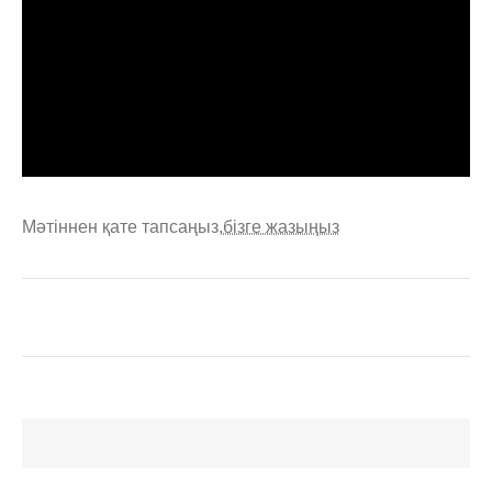
Мәтіннен қате тапсаңыз,
бізге жазыңыз