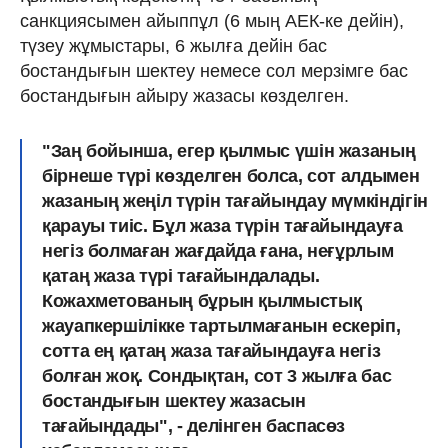
санкциясымен айыппұл (6 мың АЕК-ке дейін),
түзеу жұмыстары, 6 жылға дейін бас
бостандығын шектеу немесе сол мерзімге бас
бостандығын айыру жазасы көзделген.
"Заң бойынша, егер қылмыс үшін жазаның
бірнеше түрі көзделген болса, сот алдымен
жазаның жеңіл түрін тағайындау мүмкіндігін
қарауы тиіс. Бұл жаза түрін тағайындауға
негіз болмаған жағдайда ғана, неғұрлым
қатаң жаза түрі тағайындалады.
Кожахметованың бұрын қылмыстық
жауапкершілікке тартылмағанын ескеріп,
сотта ең қатаң жаза тағайындауға негіз
болған жоқ. Сондықтан, сот 3 жылға бас
бостандығын шектеу жазасын
тағайындады", - делінген баспасөз