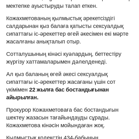
мектепке ауыстыруды талап еткен.
Кожахметованың қылмыстық әрекетсіздігі
салдарынан қыз балаға қатысты сексуалдық
сипаттағы іс-әрекеттер өгей әкесімен екі мәрте
жасалғаны анықталып отыр.
Сотталушының кінәсі куәлардың, беттестіру
жүргізу хаттамаларымен дәлелденеді.
Ал қыз баланың өгей әкесі сексуалдық
сипаттағы іс-әрекеттер жасағаны үшін сот
үкімімен
22 жылға бас бостандығынан
айырылған.
Прокурор Кожахметоваға бас бостандығын
шектеу жазасын тағайындауды сұрады.
Кожахметова кінәсін мойындаған жоқ.
Қылмыстық кодекстің 434-бабының