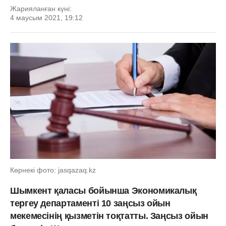
Жарияланған күні:
4 маусым 2021, 19:12
Көрнекі фото: jasqazaq.kz
Шымкент қаласы бойынша Экономикалық
тергеу департаменті 10 заңсыз ойын
мекемесінің қызметін тоқтатты. Заңсыз ойын