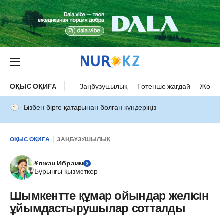
ОҚЫС ОҚИҒА
Заңбұзушылық
Төтенше жағдай
Жол а
Бізбен бірге қатарынан болған күндеріңіз
ОҚЫС ОҚИҒА
ЗАҢБҰЗУШЫЛЫҚ
Ұлжан Ибраим
Бұрынғы қызметкер
Шымкентте құмар ойындар желісін
ұйымдастырушылар сотталды