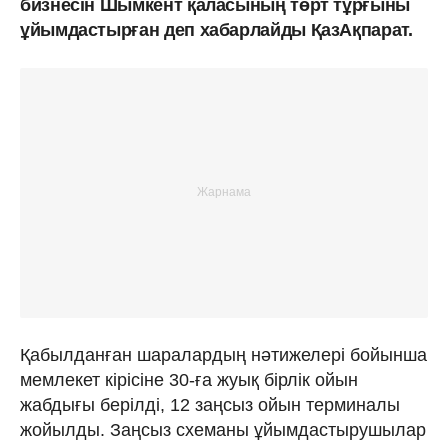
бизнесін Шымкент қаласының төрт тұрғыны
ұйымдастырған деп хабарлайды ҚазАқпарат.
Қабылданған шаралардың нәтижелері бойынша
мемлекет кірісіне 30-ға жуық бірлік ойын
жабдығы берілді, 12 заңсыз ойын терминалы
жойылды. Заңсыз схеманы ұйымдастырушылар