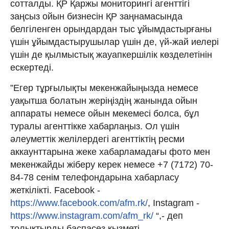
сотталды. ҚР Қаржы мониторингі агенттігі
заңсыз ойын бизнесін ҚР заңнамасында
белгіленген орындардан тыс ұйымдастырғаны
үшін ұйымдастырушылар үшін де, үй-жай иелері
үшін де қылмыстық жауапкершілік көзделетінін
ескертеді.
”Егер тұрғылықты мекенжайыңызда немесе
уақытша болатын жеріңіздің жанында ойын
аппараты немесе ойын мекемесі болса, бұл
туралы агенттікке хабарлаңыз. Ол үшін
әлеуметтік желілердегі агенттіктің ресми
аккаунттарына жеке хабарламадағы фото мен
мекенжайды жіберу керек немесе +7 (7172) 70-
84-78 сенім телефондарына хабарласу
жеткілікті. Facebook -
https://www.facebook.com/afm.rk/
, Instagram -
https://www.instagram.com/afm_rk/
“,- деп
толықтырды баспасөз қызметі.