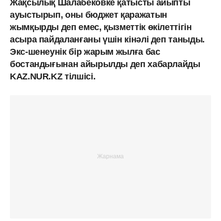
Жақсылық Шалабековке қатысты айыпты
ауыстырып, оны бюджет қаражатын
жымқырды деп емес, қызметтік өкілеттігін
асыра пайдаланғаны үшін кінәлі деп таныды.
Экс-шенеунік бір жарым жылға бас
бостандығынан айырылды деп хабарлайды
KAZ.NUR.KZ тілшісі.