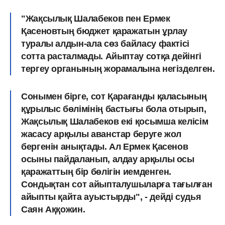
"Жақсылық Шалабеков пен Ермек
Қасеновтың бюджет қаражатын ұрлау
туралы алдын-ала сөз байласу фактісі
сотта расталмады. Айыптау сотқа дейінгі
тергеу органының жорамалына негізделген.
Сонымен бірге, сот Қарағанды ​​қаласының
құрылыс бөлімінің бастығы бола отырып,
Жақсылық Шалабеков екі қосымша келісім
жасасу арқылы аванстар беруге жол
бергенін анықтады. Ал Ермек Қасенов
осыны пайдаланып, алдау арқылы осы
қаражаттың бір бөлігін иемденген.
Сондықтан сот айыпталушыларға тағылған
айыпты қайта ауыстырды", - дейді судья
Саян Аққожин.