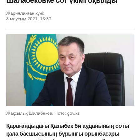
Шалабековке сот үкімі оқылды
Жарияланған күні:
8 маусым 2021, 16:37
Жақсылық Шалабеков. Фото: gov.kz
Қарағандыдағы Қазыбек би ауданының соты
қала басшысының бұрынғы орынбасары