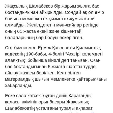
Жақсылық Шалабеков бір жарым жылға бас
бостандығынан айырылды. Сондай-ақ ол өмір
бойына мемлекеттік қызметте жұмыс істей
алмайды. Жеңілдететін мән-жайлар ретінде
оның 61 жаста екені және кішкентай
балаларының бар болуы ескерілген.
Сот бизнесмен Ермек Қасеновты Қылмыстық
кодекстің 190-бабы, 4-бөлігі "Аса ірі көлемдегі
алаяқтық" бойынша кінәлі деп таныған. Оған
бас бостандығынан 5 жылға шартты түрде
айыру жазасы берілген. Келтірілген
материалдық шығын мемлекетке қайтарылғаны
хабарланды.
Еске сала кетсек, бұған дейін Қарағанды ​​
қаласы әкімінің орынбасары Жақсылық
Шалабековтің ұсталғаны туралы ақпарат