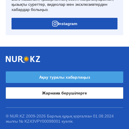
қызықты суреттер, видеолар мен эксклюзивтерден
хабардар болыңыз.
Instagram
Ақау туралы хабарлаңыз
Жарнама берушілерге
® NUR.KZ 2009-2026 Барлық құқық қорғалған 01.08.2024
жылғы № KZ43VPY00098001 куәлік.