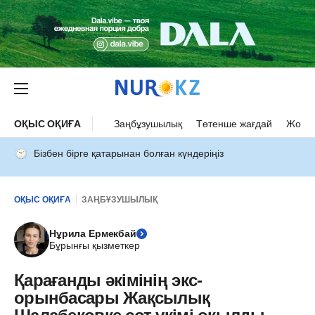
ОҚЫС ОҚИҒА
Заңбұзушылық
Төтенше жағдай
Жол а
Бізбен бірге қатарынан болған күндеріңіз
ОҚЫС ОҚИҒА
ЗАҢБҰЗУШЫЛЫҚ
Нұрила Ермекбай
Бұрынғы қызметкер
Қарағанды әкімінің экс-
орынбасары Жақсылық