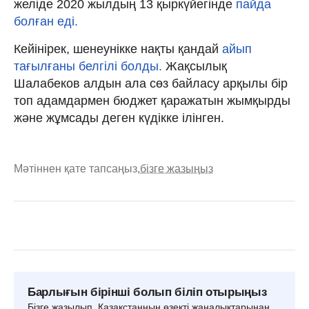
желіде 2020 жылдың 13 қыркүйегінде
пайда
болған еді.
Кейінірек, шенеунікке нақты қандай
айып
тағылғаны белгілі болды.
Жақсылық
Шалабеков алдын ала сөз байласу арқылы бір
топ адамдармен бюджет қаражатын жымқырды
және жұмсады деген күдікке ілінген.
Мәтіннен қате тапсаңыз,
бізге жазыңыз
Барлығын бірінші болып біліп отырыңыз
Бізге жазылып, Қазақстанның өзекті жаңалықтарынан,