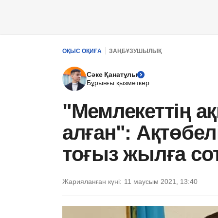
ОҚЫС ОҚИҒА
ЗАҢБҰЗУШЫЛЫҚ
Сәке Қанатұлы
Бұрынғы қызметкер
"Мемлекеттің а
алған": Ақтөбел
тоғыз жылға со
Жарияланған күні:
11 маусым 2021, 13:40