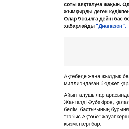
соты аяқталуға жақын. О
жымқырды деген күдікпен 
Олар 9 жылға дейін бас 
хабарлайды
"Диапазон".
Ақтөбеде жаңа жылдық без
миллиондаған бюджет қар
Айыпталушылар арасында 
Жангелді Әубәкіров, қал
бөлімі бастығының бұрынғ
"Табыс Ақтөбе" жауапкершіл
қызметкері бар.