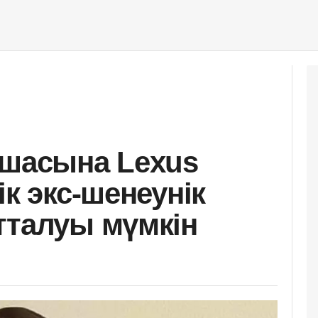
қшасына Lexus
ік экс-шенеунік
тталуы мүмкін