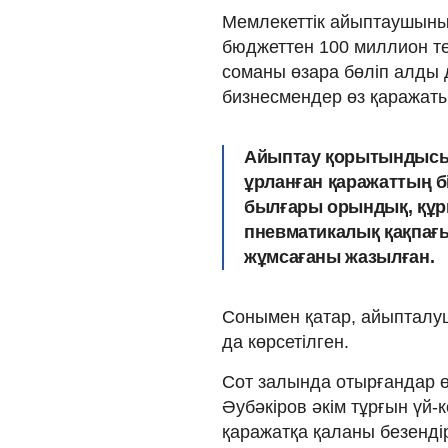
Мемлекеттік айыптаушыны
бюджеттен 100 миллион те
соманы өзара бөліп алды д
бизнесмендер өз қаражатын
Айыптау қорытындысы
ұрланған қаражаттың б
былғары орындық, құр
пневматикалық қақпағы
жұмсағаны жазылған.
Сонымен қатар, айыпталу
да көрсетілген.
Сот залында отырғандар ө
Әубәкіров әкім тұрғын ү
қаражатқа қаланы безенді