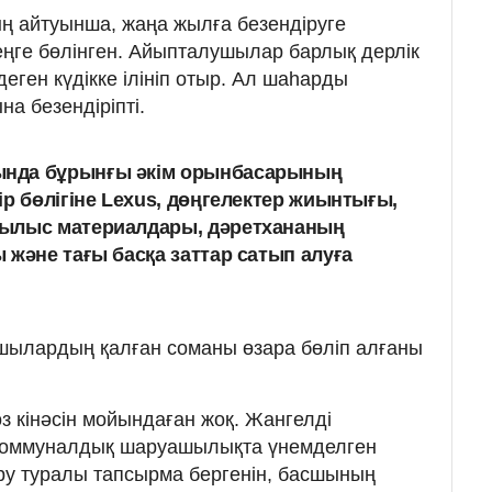
ң айтуынша, жаңа жылға безендіруге
ңге бөлінген. Айыпталушылар барлық дерлік
еген күдікке ілініп отыр. Ал шаһарды
а безендіріпті.
нда бұрынғы әкім орынбасарының
ір бөлігіне Lexus, дөңгелектер жиынтығы,
ылыс материалдары, дәретхананың
 және тағы басқа заттар сатып алуға
шылардың қалған соманы өзара бөліп алғаны
з кінәсін мойындаған жоқ. Жангелді
й-коммуналдық шаруашылықта үнемделген
ру туралы тапсырма бергенін, басшының