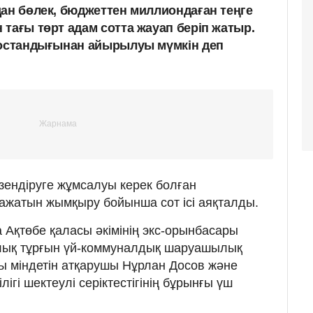
дан бөлек, бюджеттен миллиондаған теңге
тағы төрт адам сотта жауап беріп жатыр.
бостандығынан айырылуы мүмкін деп
ендіруге жұмсалуы керек болған
ажатын жымқыру бойынша сот ісі аяқталды.
Ақтөбе қаласы әкімінің экс-орынбасары
алық тұрғын үй-коммуналдық шаруашылық
ы міндетін атқарушы Нұрлан Досов және
ігі шектеулі серіктестігінің бұрынғы үш