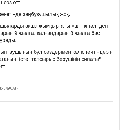
сөз етті.
екетінде заңбұзушылық жоқ.
ушыларды ақша жымқырғаны үшін кінәлі деп
асарын 9 жылға, қалғандарын 8 жылға бас
ұрады.
йыптаушының бұл сөздерімен келіспейтіндерін
ағанын, істе "тапсырыс берушінің сипаты"
тті.
 жазыңыз