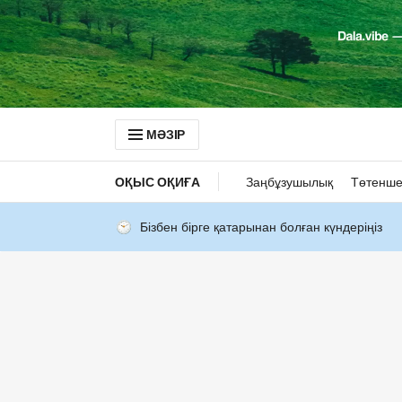
МӘЗІР
ОҚЫС ОҚИҒА
Заңбұзушылық
Төтенше
Бізбен бірге қатарынан болған күндеріңіз