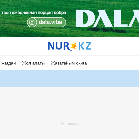
 жағдай
Жол апаты
Жазатайым оқиға