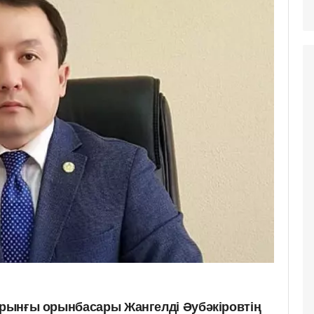
бұрынғы орынбасары Жангелді Әубәкіровтің