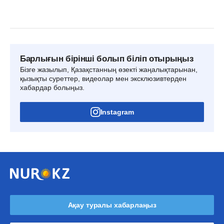
Барлығын бірінші болып біліп отырыңыз
Бізге жазылып, Қазақстанның өзекті жаңалықтарынан,
қызықты суреттер, видеолар мен эксклюзивтерден
хабардар болыңыз.
Instagram
Ақау туралы хабарлаңыз