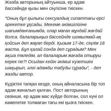
Жазба авторының айтуынша, ер адам
бассейнде қызы мен сіңлісіне тиіскен.
"Оның бұл қылығы сексуалдық сипаттағы ерсі
әрекетке ұқсады. Мекеме әкімшілігіне
шағымданғанымда, олар маған мұндай жағдай
болса, балаларыңыз бассейнде шомылмай-ақ
қойсын деп жауап берді. Қызым 17-де, сіңлім 18
жаста. Бұл қалай сонда деп сұрадым? Мен
ақша төледім, ал балаларым жағада отыруы
керек пе?! Осыдан кейін әкімші күзетшіні
шақырып, әлгі адамды табуды сұрады", - деп
жазды автор.
Күдіктіні тапқан кезде, оның айналасына бір топ
адам жиналып қалған. Пост авторының
сөзінше, ер адам мас күйде болған, сол күні ол
кәмелетке толмаған тағы екі қызға тиіскен.