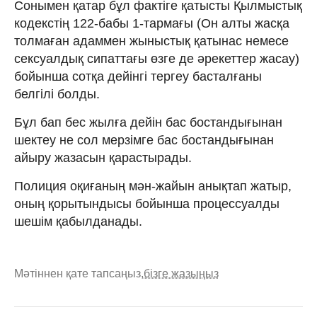
Сонымен қатар бұл фактіге қатысты Қылмыстық
кодекстің 122-бабы 1-тармағы (Он алты жасқа
толмаған адаммен жыныстық қатынас немесе
сексуалдық сипаттағы өзге де әрекеттер жасау)
бойынша сотқа дейінгі тергеу басталғаны
белгілі болды.
Бұл бап бес жылға дейін бас бостандығынан
шектеу не сол мерзімге бас бостандығынан
айыру жазасын қарастырады.
Полиция оқиғаның мән-жайын анықтап жатыр,
оның қорытындысы бойынша процессуалды
шешім қабылданады.
Мәтіннен қате тапсаңыз,
бізге жазыңыз