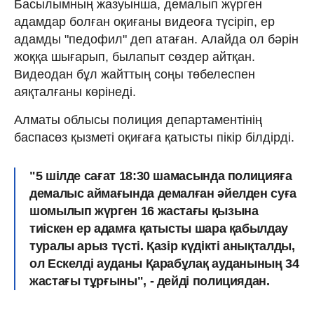
Басылымның жазуынша, демалып жүрген
адамдар болған оқиғаны видеоға түсіріп, ер
адамды "педофил" деп атаған. Алайда ол бәрін
жоққа шығарып, былапыт сөздер айтқан.
Видеодан бұл жайттың соңы төбелеспен
аяқталғаны көрінеді.
Алматы облысы полиция департаментінің
баспасөз қызметі оқиғаға қатысты пікір білдірді.
"5 шілде сағат 18:30 шамасында полицияға
демалыс аймағында демалған әйелден суға
шомылып жүрген 16 жастағы қызына
тиіскен ер адамға қатысты шара қабылдау
туралы арыз түсті. Қазір күдікті анықталды,
ол Ескелді ауданы Қарабұлақ ауданының 34
жастағы тұрғыны", - дейді полициядан.