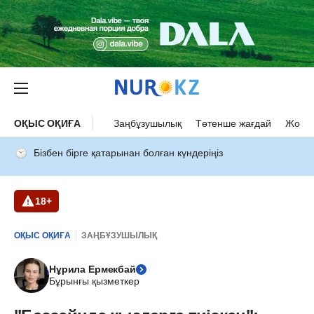
ОҚЫС ОҚИҒА
Заңбұзушылық
Төтенше жағдай
Жол а
Бізбен бірге қатарынан болған күндеріңіз
18+
ОҚЫС ОҚИҒА
ЗАҢБҰЗУШЫЛЫҚ
Нұрила Ермекбай
Бұрынғы қызметкер