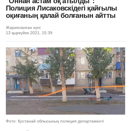
"Оннан астам оқ атылды":
Полиция Лисаковскідегі қайғылы
оқиғаның қалай болғанын айтты
Жарияланған күні:
13 қыркүйек 2021, 15:39
Фото: Қостанай облысының полиция департаменті