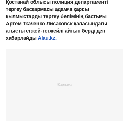
Қостанай облысы полиция департаменті
тергеу басқармасы адамға қарсы
қылмыстарды тергеу бөлімінің бастығы
Артем Ткаченко Лисаковск қаласындағы
атысты егжей-тегжейлі айтып берді деп
хабарлайды
Alau.kz.