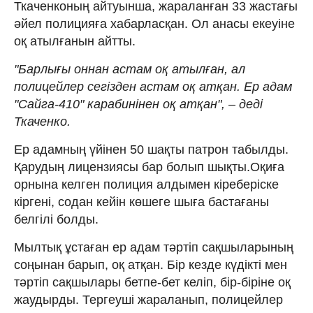
Ткаченконың айтуынша, жараланған 33 жастағы
әйел полицияға хабарласқан. Ол анасы екеуіне
оқ атылғанын айтты.
"Барлығы оннан астам оқ атылған, ал
полицейлер сегізден астам оқ атқан. Ер адам
"Сайга-410" карабинінен оқ атқан", – деді
Ткаченко.
Ер адамның үйінен 50 шақты патрон табылды.
Қарудың лицензиясы бар болып шықты.Оқиға
орнына келген полиция алдымен кіреберіске
кіргені, содан кейін көшеге шыға бастағаны
белгілі болды.
Мылтық ұстаған ер адам тәртіп сақшыларының
соңынан барып, оқ атқан. Бір кезде күдікті мен
тәртіп сақшылары бетпе-бет келіп, бір-біріне оқ
жаудырды. Тергеуші жараланып, полицейлер