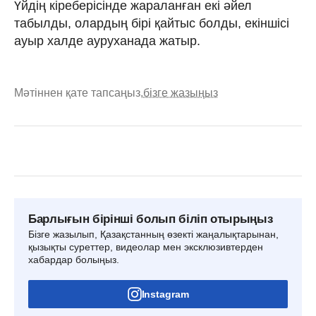
Үйдің кіреберісінде жараланған екі әйел
табылды, олардың бірі қайтыс болды, екіншісі
ауыр халде ауруханада жатыр.
Мәтіннен қате тапсаңыз,
бізге жазыңыз
Барлығын бірінші болып біліп отырыңыз
Бізге жазылып, Қазақстанның өзекті жаңалықтарынан,
қызықты суреттер, видеолар мен эксклюзивтерден
хабардар болыңыз.
Instagram