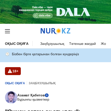
ОҚЫС ОҚИҒА
Заңбұзушылық
Төтенше жағдай
Жол а
Бізбен бірге қатарынан болған күндеріңіз
18+
ОҚЫС ОҚИҒА
ЗАҢБҰЗУШЫЛЫҚ
Азамат Қабетов
Бұрынғы қызметкер