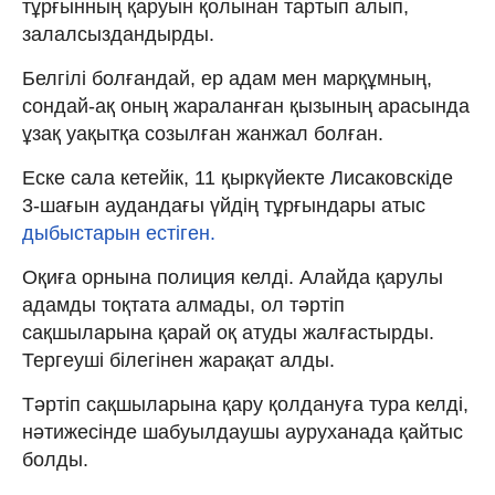
тұрғынның қаруын қолынан тартып алып,
залалсыздандырды.
Белгілі болғандай, ер адам мен марқұмның,
сондай-ақ оның жараланған қызының арасында
ұзақ уақытқа созылған жанжал болған.
Еске сала кетейік, 11 қыркүйекте Лисаковскіде
3-шағын аудандағы үйдің тұрғындары атыс
дыбыстарын естіген.
Оқиға орнына полиция келді. Алайда қарулы
адамды тоқтата алмады, ол тәртіп
сақшыларына қарай оқ атуды жалғастырды.
Тергеуші білегінен жарақат алды.
Тәртіп сақшыларына қару қолдануға тура келді,
нәтижесінде шабуылдаушы ауруханада қайтыс
болды.