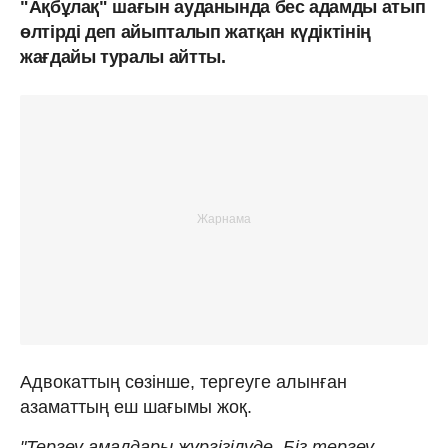
"Ақбұлақ" шағын ауданында бес адамды атып
өлтірді деп айыпталып жатқан күдіктінің
жағдайы туралы айтты.
Адвокаттың сөзінше, тергеуге алынған
азаматтың еш шағымы жоқ.
"Тергеу амалдары жүргізілуде. Біз тергеу