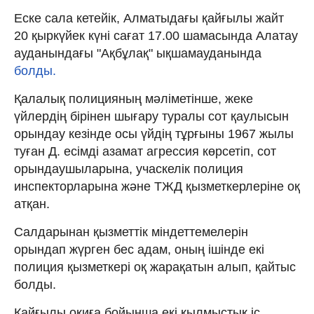
Еске сала кетейік, Алматыдағы қайғылы жайт
20 қыркүйек күні сағат 17.00 шамасында Алатау
ауданындағы "Ақбұлақ" ықшамауданында
болды.
Қалалық полицияның мәліметінше, жеке
үйлердің бірінен шығару туралы сот қаулысын
орындау кезінде осы үйдің тұрғыны 1967 жылы
туған Д. есімді азамат агрессия көрсетіп, сот
орындаушыларына, учаскелік полиция
инспекторларына және ТЖД қызметкерлеріне оқ
атқан.
Салдарынан қызметтік міндеттемелерін
орындап жүрген бес адам, оның ішінде екі
полиция қызметкері оқ жарақатын алып, қайтыс
болды.
Қайғылы оқиға бойынша екі қылмыстық іс