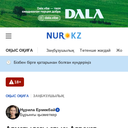
ОҚЫС ОҚИҒА
Заңбұзушылық
Төтенше жағдай
Жол а
Бізбен бірге қатарынан болған күндеріңіз
18+
ОҚЫС ОҚИҒА
ЗАҢБҰЗУШЫЛЫҚ
Нұрила Ермекбай
Бұрынғы қызметкер