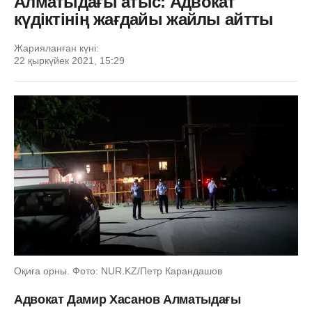
Алматыдағы атыс: Адвокат
күдіктінің жағдайы жайлы айтты
Жарияланған күні:
22 қыркүйек 2021, 15:29
Оқиға орны. Фото: NUR.KZ/Петр Карандашов
Адвокат Дамир Хасанов Алматыдағы