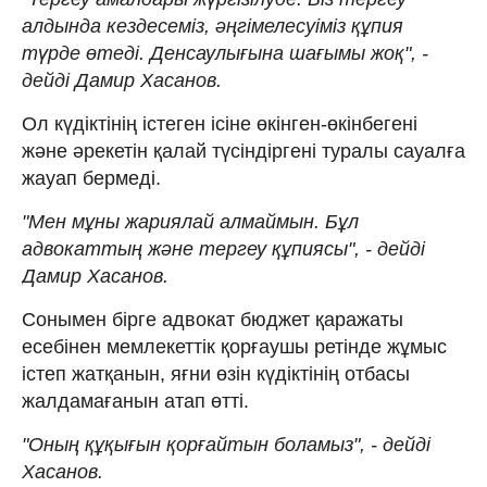
алдында кездесеміз, әңгімелесуіміз құпия
түрде өтеді. Денсаулығына шағымы жоқ", -
дейді Дамир Хасанов.
Ол күдіктінің істеген ісіне өкінген-өкінбегені
және әрекетін қалай түсіндіргені туралы сауалға
жауап бермеді.
"Мен мұны жариялай алмаймын. Бұл
адвокаттың және тергеу құпиясы", - дейді
Дамир Хасанов.
Сонымен бірге адвокат бюджет қаражаты
есебінен мемлекеттік қорғаушы ретінде жұмыс
істеп жатқанын, яғни өзін күдіктінің отбасы
жалдамағанын атап өтті.
"Оның құқығын қорғайтын боламыз", - дейді
Хасанов.