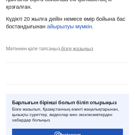
қозғалған.
Күдікті 20 жылға дейін немесе өмір бойына бас
бостандығынан
айырылуы мүмкін
.
Мәтіннен қате тапсаңыз,
бізге жазыңыз
Барлығын бірінші болып біліп отырыңыз
Бізге жазылып, Қазақстанның өзекті жаңалықтарынан,
қызықты суреттер, видеолар мен эксклюзивтерден
хабардар болыңыз.
Instagram