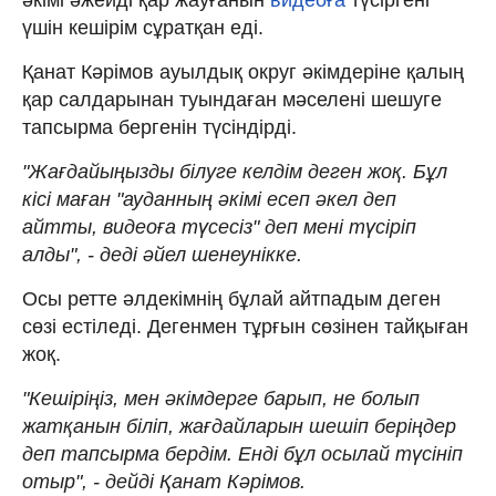
үшін кешірім сұратқан еді.
Қанат Кәрімов ауылдық округ әкімдеріне қалың
қар салдарынан туындаған мәселені шешуге
тапсырма бергенін түсіндірді.
"Жағдайыңызды білуге келдім деген жоқ. Бұл
кісі маған "ауданның әкімі есеп әкел деп
айтты, видеоға түсесіз" деп мені түсіріп
алды", - деді әйел шенеунікке.
Осы ретте әлдекімнің бұлай айтпадым деген
сөзі естіледі. Дегенмен тұрғын сөзінен тайқыған
жоқ.
"Кешіріңіз, мен әкімдерге барып, не болып
жатқанын біліп, жағдайларын шешіп беріңдер
деп тапсырма бердім. Енді бұл осылай түсініп
отыр", - дейді Қанат Кәрімов.