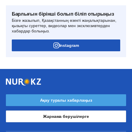
Барлығын бірінші болып біліп отырыңыз
Бізге жазылып, Қазақстанның өзекті жаңалықтарынан,
қызықты суреттер, видеолар мен эксклюзивтерден
хабардар болыңыз.
Instagram
Ақау туралы хабарлаңыз
Жарнама берушілерге