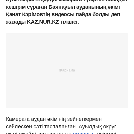
кешірім сұраған Баянауыл ауданының әкімі
Қанат Кәрімовтің видеосы пайда болды деп
жазады KAZ.NUR.KZ тілшісі.
Камераға аудан әкімінің зейнеткермен
сөйлескен сәті таспаланған. Ауылдық округ
әкімі әжейді қар жауғанын
видеоға
түсіргені