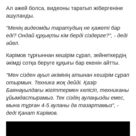
Ал әжей болса, видеоны таратып жібергеніне
ашуланды.
"Менің видеомды таратудың не қажеті бар
еді? Ондай құқықты кім берді сіздерге?", - деді
әйел.
Кәрімов тұрғыннан кешірім сұрап, зейнеткердің
әкімді сотқа беруге құқығы бар екенін айтты.
"Мен сізден ауыл әкімінің атынан кешірім сұрап
отырмын. Техника жоқ дейді. Қазір
Баянауылдағы жігіттермен келісіп, техниканы
ұйымдастырамыз. Тек сіздің аулаңызды емес,
мына тұрған 4-5 ауланы да тазартамыз", -
деді Қанат Кәрімов.