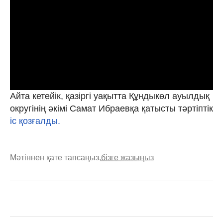
Айта кетейік, қазіргі уақытта Құндыкөл ауылдық
округінің әкімі Самат Ибраевқа қатысты тәртіптік
іс қозғалды.
Мәтіннен қате тапсаңыз,
бізге жазыңыз