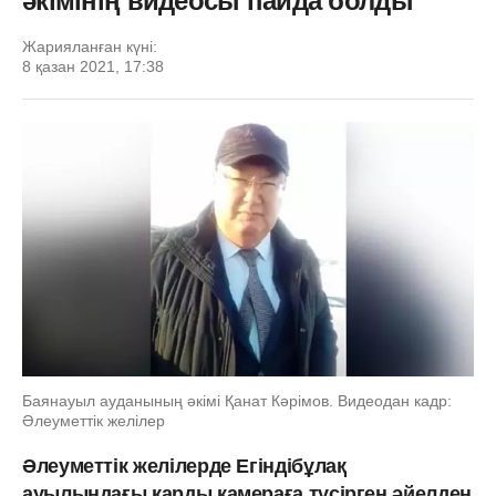
әкімінің видеосы пайда болды
Жарияланған күні:
8 қазан 2021, 17:38
Баянауыл ауданының әкімі Қанат Кәрімов. Видеодан кадр:
Әлеуметтік желілер
Әлеуметтік желілерде Егіндібұлақ
ауылындағы қарды камераға түсірген әйелден