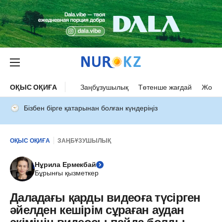
ОҚЫС ОҚИҒА
Заңбұзушылық
Төтенше жағдай
Жол а
Бізбен бірге қатарынан болған күндеріңіз
ОҚЫС ОҚИҒА
ЗАҢБҰЗУШЫЛЫҚ
Нұрила Ермекбай
Бұрынғы қызметкер
Даладағы қарды видеоға түсірген
әйелден кешірім сұраған аудан