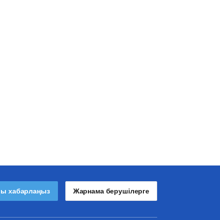
лы хабарлаңыз
Жарнама берушілерге