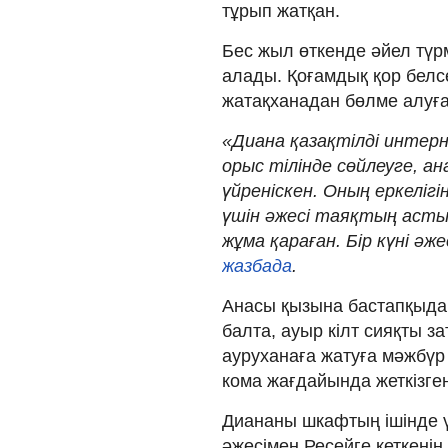
тұрып жатқан.
Бес жыл өткенде әйел түр
алады. Қоғамдық қор белс
жатақханадан бөлме алуға 
«Диана қазақтілді интер
орыс тілінде сөйлеуге, ан
үйреніскен. Оның еркеліг
үшін әжесі таяқтың астын
жұма қараған. Бір күні әже
жазбада
.
Анасы қызына бастапқыда 
балта, ауыр кілт сияқты за
ауруханаға жатуға мәжбүр 
кома жағдайында жеткізген
Диананы шкафтың ішінде 
әжесімен Ресейге кеткенін