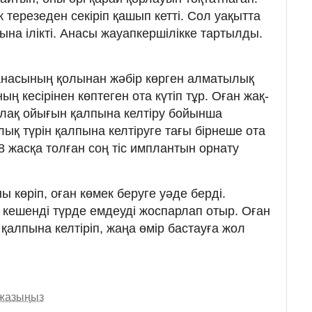
терезеден секіріп қашып кетті. Сол уақытта
на ілікті. Анасы жауапкершілікке тартылды.
анасының қолынан жәбір көрген алматылық
ң кесірінен көптеген ота күтіп тұр. Оған жақ-
ұлақ ойығын қалпына келтіру бойынша
лық түрін қалпына келтіруге тағы бірнеше ота
8 жасқа толған соң тіс имплантын орнату
ы көріп, оған көмек беруге уәде берді.
 кешенді түрде емдеуді жоспарлап отыр. Оған
 қалпына келтіріп, жаңа өмір бастауға жол
 жазыңыз