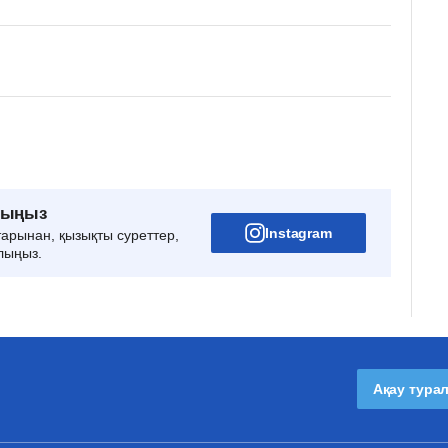
рыңыз
Instagram
тарынан, қызықты суреттер,
лыңыз.
Ақау тура