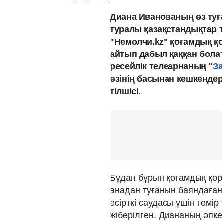
Диана Иванованың өз туғ
туралы қазақстандықтар 
"Немолчи.kz" қоғамдық қ
айтып дабыл қаққан бола
ресейлік телеарнаның "
З
өзінің басынан кешкендер
тілшісі.
Бұдан бұрын қоғамдық қор 
анадан туғанын баяндаған 
есірткі саудасы үшін темі
жіберілген. Диананың әпкес