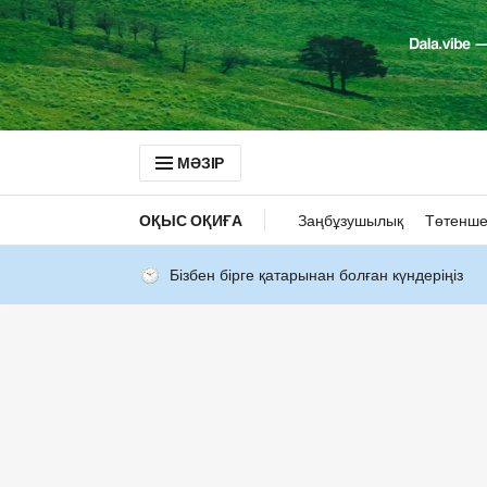
МӘЗІР
ОҚЫС ОҚИҒА
Заңбұзушылық
Төтенше
Бізбен бірге қатарынан болған күндеріңіз