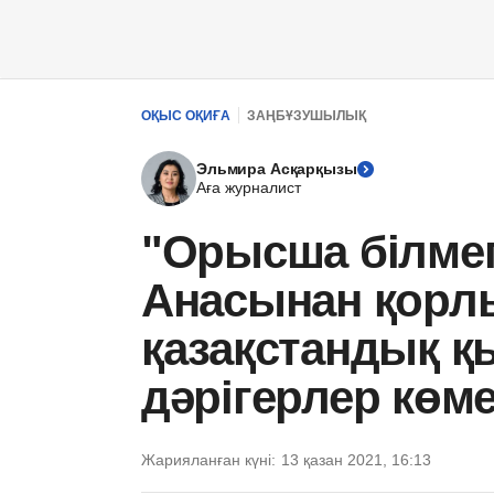
ОҚЫС ОҚИҒА
ЗАҢБҰЗУШЫЛЫҚ
Эльмира Асқарқызы
Аға журналист
"Орысша білмеге
Анасынан қорлы
қазақстандық қы
дәрігерлер көм
Жарияланған күні:
13 қазан 2021, 16:13