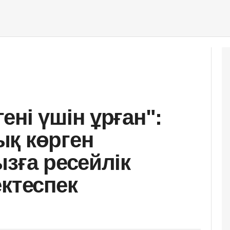
ні үшін ұрған":
қ көрген
зға ресейлік
ектеспек