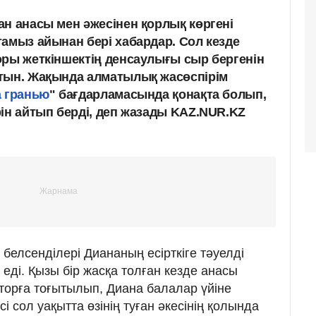
ан анасы мен әжесінен қорлық көргені
тамыз айынан бері хабардар. Сол кезде
оры жеткіншектің денсаулығы сыр бергенін
тын. Жақында алматылық жасөспірім
а гранью
" бағдарламасында қонақта болып,
ін айтып берді, деп жазады KAZ.NUR.KZ
белсенділері Диананың есірткіге тәуелді
еді. Қызы бір жасқа толған кезде анасы
р торға тоғытылып, Диана балалар үйіне
і сол уақытта өзінің туған әкесінің қолында