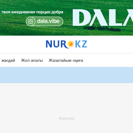
 жағдай
Жол апаты
Жазатайым оқиға