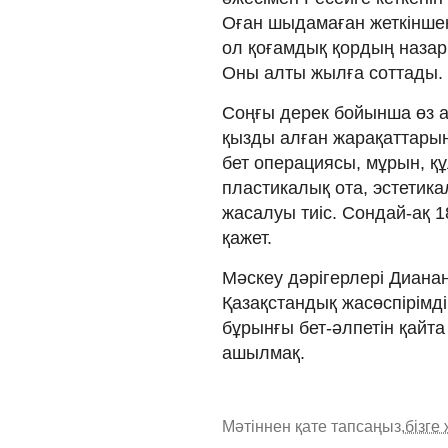
Оған шыдамаған жеткіншек 
ол қоғамдық қордың назары
Оны алты жылға соттады.
Соңғы дерек бойынша өз 
қызды алған жарақаттарыны
бет операциясы, мұрын, қ
пластикалық ота, эстетика
жасалуы тиіс. Сондай-ақ 1
қажет.
Мәскеу дәрігерлері Дианан
Қазақстандық жасөспірімді
бұрынғы бет-әлпетін қайта
ашылмақ.
Мәтіннен қате тапсаңыз,
бізге