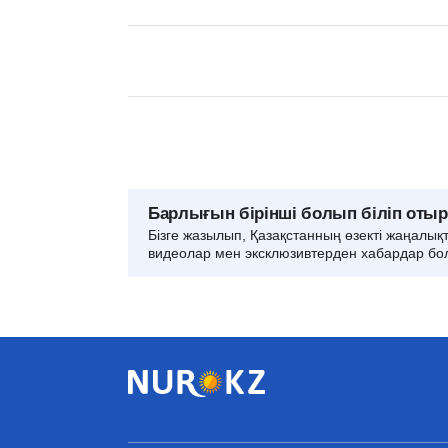
Барлығын бірінші болып біліп оты
Бізге жазылып, Қазақстанның өзекті жаңалық
видеолар мен эксклюзивтерден хабардар бо