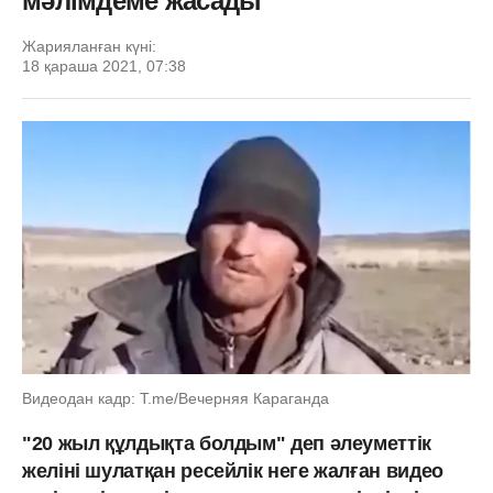
мәлімдеме жасады
Жарияланған күні:
18 қараша 2021, 07:38
Видеодан кадр: T.me/Вечерняя Караганда
"20 жыл құлдықта болдым" деп әлеуметтік
желіні шулатқан ресейлік неге жалған видео