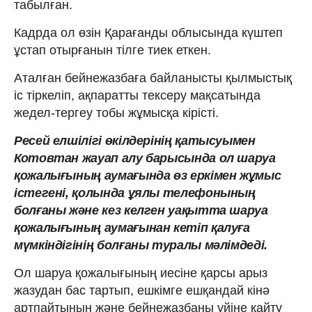
табылған.
Кадрда ол өзін Қарағанды облысында күштеп
ұстап отырғанын тілге тиек еткен.
Аталған бейнежазбаға байланысты қылмыстық
іс тіркеліп, ақпаратты тексеру мақсатында
жедел-тергеу тобы жұмысқа кірісті.
Ресей елшілігі өкілдерінің қатысуымен
Котовтан жауап алу барысында ол шаруа
қожалығының аумағында өз еркімен жұмыс
істегені, қолында ұялы телефонының
болғаны және кез келген уақытта шаруа
қожалығының аумағынан кетіп қалуға
мүмкіндігінің болғаны туралы мәлімдеді.
Ол шаруа қожалығының иесіне қарсы арыз
жазудан бас тартып, ешкімге ешқандай кінә
артпайтынын және бейнежазбаны үйіне қайту