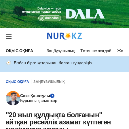
ОҚЫС ОҚИҒА
Заңбұзушылық
Төтенше жағдай
Жол а
Бізбен бірге қатарынан болған күндеріңіз
ОҚЫС ОҚИҒА
ЗАҢБҰЗУШЫЛЫҚ
Сәке Қанатұлы
Бұрынғы қызметкер
"20 жыл құлдықта болғанын"
айтқан ресейлік азамат күтпеген