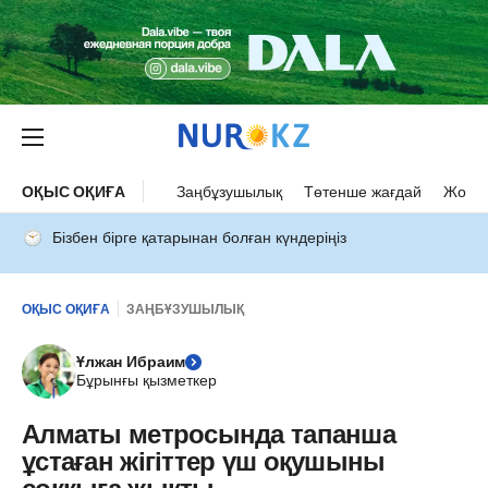
ОҚЫС ОҚИҒА
Заңбұзушылық
Төтенше жағдай
Жол а
Бізбен бірге қатарынан болған күндеріңіз
ОҚЫС ОҚИҒА
ЗАҢБҰЗУШЫЛЫҚ
Ұлжан Ибраим
Бұрынғы қызметкер
Алматы метросында тапанша
ұстаған жігіттер үш оқушыны