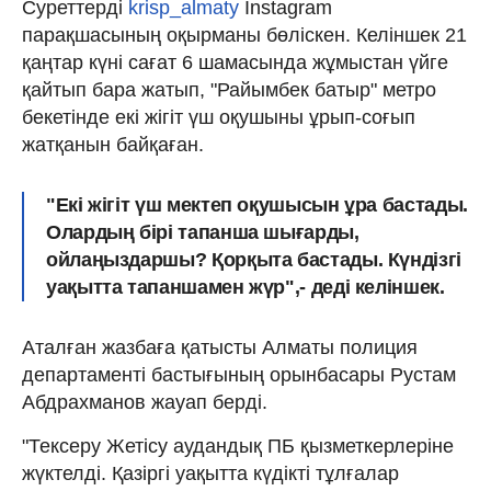
Суреттерді
krisp_almaty
Instagram
парақшасының оқырманы бөліскен. Келіншек 21
қаңтар күні сағат 6 шамасында жұмыстан үйге
қайтып бара жатып, "Райымбек батыр" метро
бекетінде екі жігіт үш оқушыны ұрып-соғып
жатқанын байқаған.
"Екі жігіт үш мектеп оқушысын ұра бастады.
Олардың бірі тапанша шығарды,
ойлаңыздаршы? Қорқыта бастады. Күндізгі
уақытта тапаншамен жүр",- деді келіншек.
Аталған жазбаға қатысты Алматы полиция
департаменті бастығының орынбасары Рустам
Абдрахманов жауап берді.
"Тексеру Жетісу аудандық ПБ қызметкерлеріне
жүктелді. Қазіргі уақытта күдікті тұлғалар