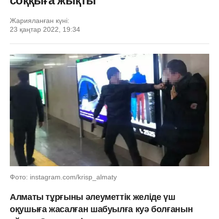
соққыға жықты
Жарияланған күні:
23 қаңтар 2022, 19:34
Фото: instagram.com/krisp_almaty
Алматы тұрғыны әлеуметтік желіде үш
оқушыға жасалған шабуылға куә болғанын