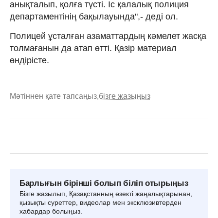
анықталып, қолға түсті. Іс қалалық полиция
департаментінің бақылауында",- деді ол.
Полицей ұсталған азаматтардың кәмелет жасқа
толмағанын да атап өтті. Қазір материал
өндірісте.
Мәтіннен қате тапсаңыз,
бізге жазыңыз
Барлығын бірінші болып біліп отырыңыз
Бізге жазылып, Қазақстанның өзекті жаңалықтарынан,
қызықты суреттер, видеолар мен эксклюзивтерден
хабардар болыңыз.