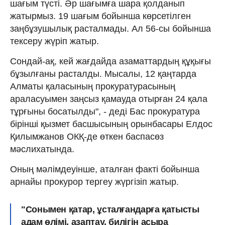
шағым түсті. Әр шағымға шара қолданып
жатырмыз. 19 шағым бойынша көрсетілген
заңбұзушылық расталмады. Ал 56-сы бойынша
тексеру жүріп жатыр.
Сондай-ақ, кей жағдайда азаматтардың құқығы
бұзылғаны расталды. Мысалы, 12 қаңтарда
Алматы қаласының прокуратурасының
араласуымен заңсыз қамауда отырған 24 қала
тұрғыны босатылды", - деді Бас прокуратура
бірінші қызмет басшысының орынбасары Елдос
Қилымжанов ОКҚ-де өткен баспасөз
мәслихатында.
Оның мәлімдеуінше, аталған факті бойынша
арнайы прокурор тергеу жүргізіп жатыр.
"Сонымен қатар, ұсталғандарға қатысты
адам өлімі, азаптау, билігін асыра