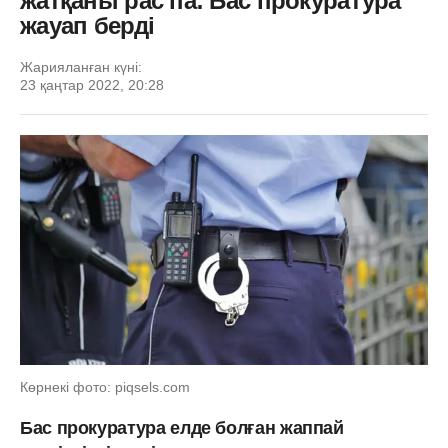
жатқаны рас па: Бас прокуратура
жауап берді
Жарияланған күні:
23 қаңтар 2022, 20:28
Көрнекі фото: piqsels.com
Бас прокуратура елде болған жаппай