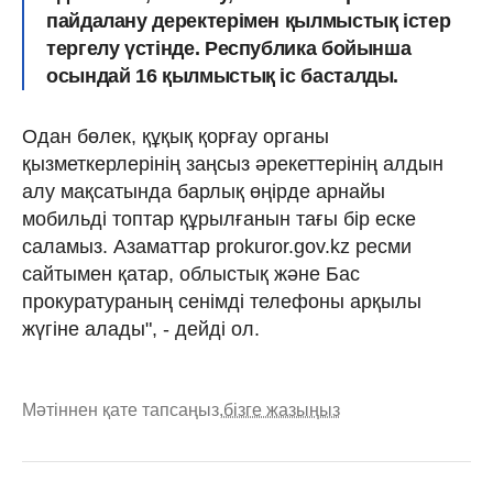
пайдалану деректерімен қылмыстық істер
тергелу үстінде. Республика бойынша
осындай 16 қылмыстық іс басталды.
Одан бөлек, құқық қорғау органы
қызметкерлерінің заңсыз әрекеттерінің алдын
алу мақсатында барлық өңірде арнайы
мобильді топтар құрылғанын тағы бір еске
саламыз. Азаматтар prokuror.gov.kz ресми
сайтымен қатар, облыстық және Бас
прокуратураның сенімді телефоны арқылы
жүгіне алады", - дейді ол.
Мәтіннен қате тапсаңыз,
бізге жазыңыз