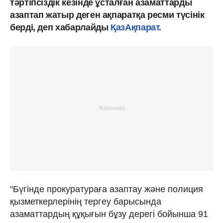
тәртіпсіздік кезінде ұсталған азаматтарды
азаптап жатыр деген ақпаратқа ресми түсінік
берді, деп хабарлайды
ҚазАқпарат.
"Бүгінде прокуратураға азаптау және полиция
қызметкерлерінің тергеу барысында
азаматтардың құқығын бұзу дерегі бойынша 91