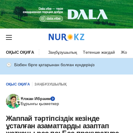
ОҚЫС ОҚИҒА
Заңбұзушылық
Төтенше жағдай
Жол а
Бізбен бірге қатарынан болған күндеріңіз
ОҚЫС ОҚИҒА
ЗАҢБҰЗУШЫЛЫҚ
Ұлжан Ибраим
Бұрынғы қызметкер
Жаппай тәртіпсіздік кезінде
ұсталған азаматтарды азаптап