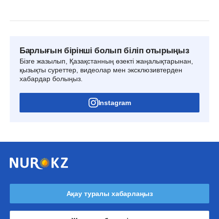
Барлығын бірінші болып біліп отырыңыз
Бізге жазылып, Қазақстанның өзекті жаңалықтарынан,
қызықты суреттер, видеолар мен эксклюзивтерден
хабардар болыңыз.
Instagram
Ақау туралы хабарлаңыз