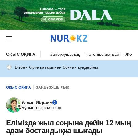
ОҚЫС ОҚИҒА
Заңбұзушылық
Төтенше жағдай
Жол а
Бізбен бірге қатарынан болған күндеріңіз
ОҚЫС ОҚИҒА
ЗАҢБҰЗУШЫЛЫҚ
Ұлжан Ибраим
Бұрынғы қызметкер
Елімізде жыл соңына дейін 12 мың
адам бостандыққа шығады