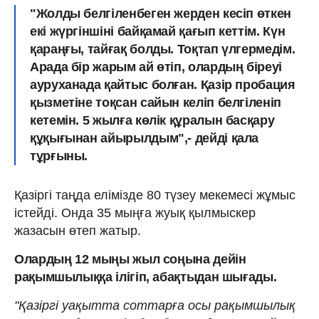
"Жолды белгіленбеген жерден кесіп өткен
екі жүргіншіні байқамай қағып кеттім. Күн
қараңғы, тайғақ болды. Тоқтап үлгермедім.
Арада бір жарым ай өтіп, олардың біреуі
ауруханада қайтыс болған. Қазір пробация
қызметіне тоқсан сайын келіп белгіленіп
кетемін. 5 жылға көлік құралын басқару
құқығынан айырылдым",- дейді қала
тұрғыны.
Қазіргі таңда елімізде 80 түзеу мекемесі жұмыс
істейді. Онда 35 мың­ға жуық қылмыскер
жазасын өтеп жатыр.
Олардың 12 мыңы жыл соңына дейін
рақымшылыққа ілігіп, абақтыдан шығады.
"Қазіргі уақытта соттарға осы рақымшылық