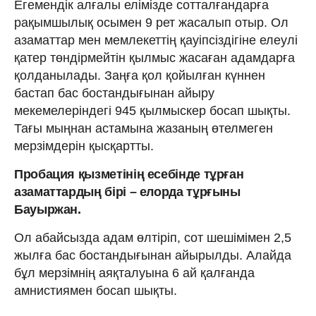
Егемендік алғалы елімізде сотталғандарға
рақымшылық осымен 9 рет жасалып отыр. Ол
азаматтар мен мемлекеттің қауіпсіздігіне елеулі
қатер төндірмейтін қылмыс жасаған адамдарға
қолданылады. Заңға қол қойылған күннен
бастап бас бостандығынан айыру
мекемелеріндегі 945 қылмыскер босап шықты.
Тағы мыңнан астамына жазаның өтелмеген
мерзімдерін қысқартты.
Пробация қызметінің есебінде тұрған
азаматтардың бірі – елорда тұрғыны
Бауыржан.
Ол абайсызда адам өлтіріп, сот шешімімен 2,5
жылға бас бостандығынан айырылды. Алайда
бұл мерзімнің аяқталуына 6 ай қалғанда
амнистиямен босап шықты.