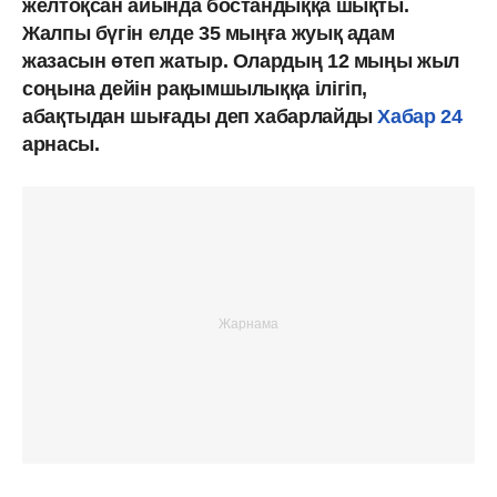
желтоқсан айында бостандыққа шықты.
Жалпы бүгін елде 35 мыңға жуық адам
жазасын өтеп жатыр. Олардың 12 мыңы жыл
соңына дейін рақымшылыққа ілігіп,
абақтыдан шығады деп хабарлайды
Хабар 24
арнасы.