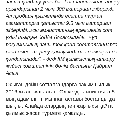
заңын қолдану үшін бас бостандығынан айыру
орындарынан 2 мың 300 материал жіберілді.
Ал пробаця қызметінде есепте тұрған
азаматтарға қатысты 9,5 мың материал
жіберілді.Осы амнистияның ерекшелігі сот
үкімі шыққан бойда босатылады. Бұл
рақымшылық заңы тек қана сотталғандарға
ғана емес, тергеу қамауындағы адамдарға да
қолданылады", - деді ІІМ қылмыстық-атқару
жүйесі комитетінің бөлім бастығы Қайрат
Асыл.
Осыған дейін сотталғандарға рақымшылық
2016 жылы жасалған. Ол кезде амнистияға 5
мың адам ілігіп, мыңнан астамы бостандыққа
шықты. Алайда олардың тең жартысы қайта
қылмыс жасап түрмеге қамалды.