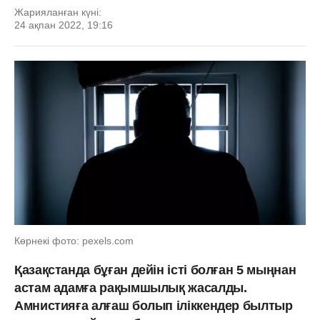
Жарияланған күні:
24 ақпан 2022, 19:16
Көрнекі фото: pexels.com
Қазақстанда бұған дейін істі болған 5 мыңнан
астам адамға рақымшылық жасалды.
Амнистияға алғаш болып іліккендер былтыр