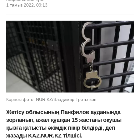
1 тамыз 2022, 09:13
Көрнекі фото: NUR.KZ/Владимир Третьяков
Жетісу облысының Панфилов ауданында
зорланып, ажал құшқан 15 жастағы оқушы
қызға қатысты әкімдік пікір білдірді, деп
жазады KAZ.NUR.KZ тілшісі.