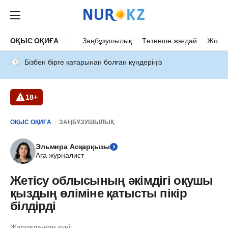
ОҚЫС ОҚИҒА
Заңбұзушылық
Төтенше жағдай
Жол а
Бізбен бірге қатарынан болған күндеріңіз
18+
ОҚЫС ОҚИҒА
ЗАҢБҰЗУШЫЛЫҚ
Эльмира Асқарқызы
Аға журналист
Жетісу облысының әкімдігі оқушы
қыздың өліміне қатысты пікір
білдірді
Жарияланған күні: