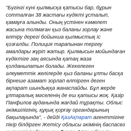
"Бүгінгі күні қылмысқа қатысы бар, бұрын
сотталған 38 жастағы күдікті ұсталып,
қамауға алынды. Оның үстінен кәмелет
жасына толмаған қыз баланы зорлау және
өлтіру дерегі бойынша қылмыстық іс
қозғалды. Полиция тарапынан тергеу
амалдары жүріп жатыр. Қылмысын мойындаған
күдіктіге заң аясында қатаң жаза
қолданылатын болады. Жекелеген
әлеуметтік желілерде қыз баланы ұлты басқа
бірнеше азамат зорлап өлтірген деген
ақпарат шындыққа жанаспайды. Бұл жерде
ұлтаралық мәселенің де еш қатысы жоқ. Қазір
Панфилов ауданында жағдай тұрақты. Облыс
әкімшілігінің, құқық қорғау органдарының
бақылауында", - дейді
ҚазАқпарат
агенттігіне
пікір білдірген Жетісу облысы әкімінің баспасөз