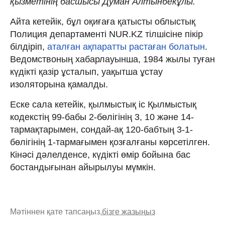
қызметінің басшысы Думан Алтынбекұлы.
Айта кетейік, бұл оқиғаға қатысты облыстық
Полиция департаменті NUR.KZ тілшісіне пікір
білдіріп,
аталған ақпаратты растаған болатын
.
Ведомствоның хабарлауынша, 1984 жылы туған
күдікті қазір ұсталып, уақытша ұстау
изоляторына қамалды.
Еске сала кетейік, қылмыстық іс Қылмыстық
кодекстің 99-бабы 2-бөлігінің 3, 10 және 14-
тармақтарымен, сондай-ақ 120-бабтың 3-1-
бөлігінің 1-тармағымен қозғалғаны көрсетілген.
Кінәсі дәлелденсе, күдікті өмір бойына бас
бостандығынан айырылуы мүмкін.
Мәтіннен қате тапсаңыз,
бізге жазыңыз