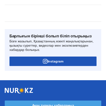
Барлығын бірінші болып біліп отырыңыз
Бізге жазылып, Қазақстанның өзекті жаңалықтарынан,
қызықты суреттер, видеолар мен эксклюзивтерден
хабардар болыңыз.
Instagram
Ақау туралы хабарлаңыз