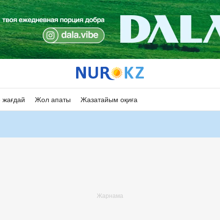
 жағдай
Жол апаты
Жазатайым оқиға