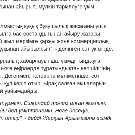
ынан айырып, мүлкін тәркілеуге үкім
ылмыстық құқық бұзушылық жасағаны үшін
 жылға бас бостандығынан айыру жазасы
0 жыл мерзімге қаржы және коммерциялық
қынан айырылсын", - делінген сот үкімінде.
рнаның хабарлауынша, үкімді тыңдауға
 Өзге өңірлерде тұратындықтан көпшілігінің
н. Дегенмен, телеарна мәліметінше, сот
 құп көріп отыр. Бірақ салған ақшаларын
ей уайымдайды.
 тұрмын. Ешқандай төлем алған жоқпын.
ды деп үміттенемін. Неге десеңіз,
 отыр", - дейді Жарқын Арынғазина есімді