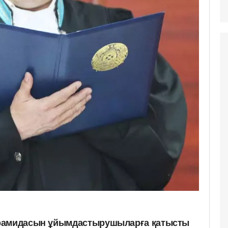
ирамидасын ұйымдастырушыларға қатысты