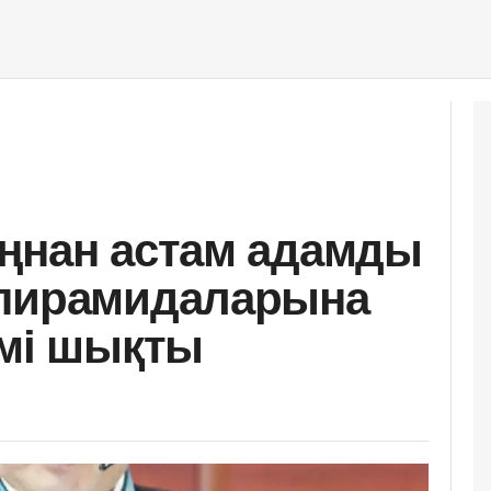
ңнан астам адамды
 пирамидаларына
імі шықты