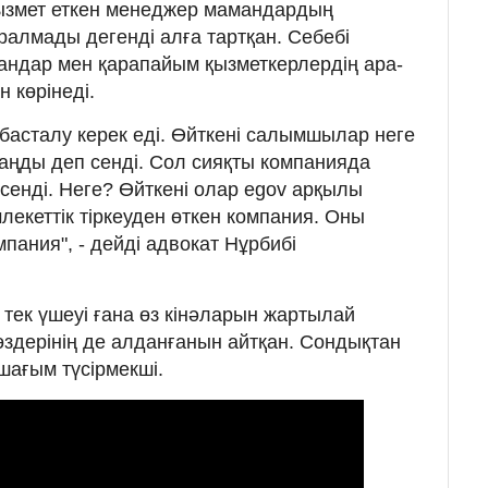
ызмет еткен менеджер мамандардың
ралмады дегенді алға тартқан. Себебі
ндар мен қарапайым қызметкерлердің ара-
н көрінеді.
н басталу керек еді. Өйткені салымшылар неге
аңды деп сенді. Сол сияқты компанияда
сенді. Неге? Өйткені олар egov арқылы
лекеттік тіркеуден өткен компания. Оны
мпания", - дейді адвокат Нұрбибі
тек үшеуі ғана өз кінәларын жартылай
здерінің де алданғанын айтқан. Сондықтан
шағым түсірмекші.