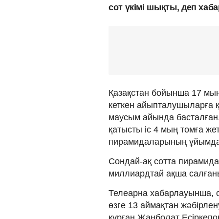
сот үкімі шықты, деп ха
Қазақстан бойынша 17 мың
кеткен айыпталушыларға қ
маусым айында басталған
қатысты іс 4 мың томға же
пирамидаларының ұйымдас
Сондай-ақ сотта пирамида
миллиардтай ақша салған
Телеарна хабарлауынша, о
өзге 13 аймақтан жәбірле
құрған Жанболат Есіркепо