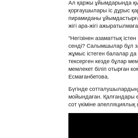
Ал қаржы ұйымдарында қ
қорғаушылары іс дұрыс қа
пирамиданы ұйымдастырға
жігі ара-жігі ажыратылмаға
"Негізінен азаматтық істе
сенді? Салымшылар бұл з
жұмыс істеген балалар да 
тексерген кезде бұлар мем
мемлекет біліп отырған ко
Есмағанбетова.
Бүгінде сотталушылардың 
мойындаған. Қалғандары ө
сот үкіміне апелляциялық 