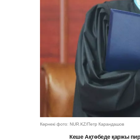
Көрнекі фото: NUR.KZ/Петр Карандашов
Кеше Ақтөбеде қаржы п