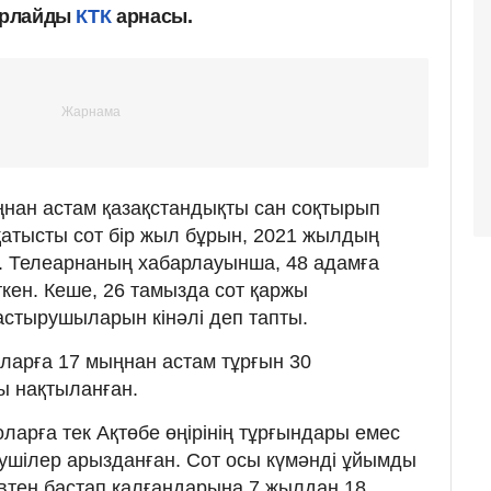
барлайды
КТК
арнасы.
нан астам қазақстандықты сан соқтырып
атысты сот бір жыл бұрын, 2021 жылдың
. Телеарнаның хабарлауынша, 48 адамға
ткен. Кеше, 26 тамызда сот қаржы
тырушыларын кінәлі деп тапты.
ларға 17 мыңнан астам тұрғын 30
ы нақтыланған.
ларға тек Ақтөбе өңірінің тұрғындары емес
нушілер арызданған. Сот осы күмәнді ұйымды
втен бастап қалғандарына 7 жылдан 18