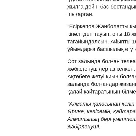
жылға дейін бас бостандығ
шығарған.
"Есіркепов Жанболатты қ
кінәлі деп тауып, оны 18
тағайындалсын. Айыпты 1
ұйымдарға басшылық ету құ
Сот залында болған телеа
жәбірленушілер аз келкен.
Ақтөбеге жетуі қиын болға
залында болғандар жазаны
қалай қайтаратынын білм
"Алматы қаласынан келіп
Әрине, келісемін, қайтара
Алматының бәрі үміттеніп
жәбірленуші.