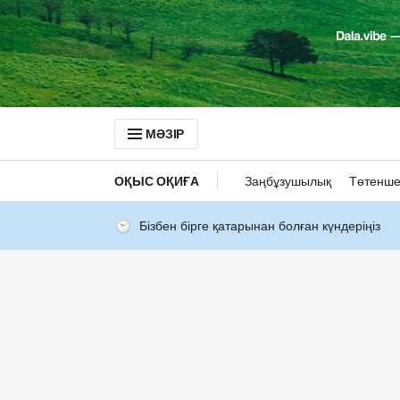
МӘЗІР
ОҚЫС ОҚИҒА
Заңбұзушылық
Төтенше
Бізбен бірге қатарынан болған күндеріңіз