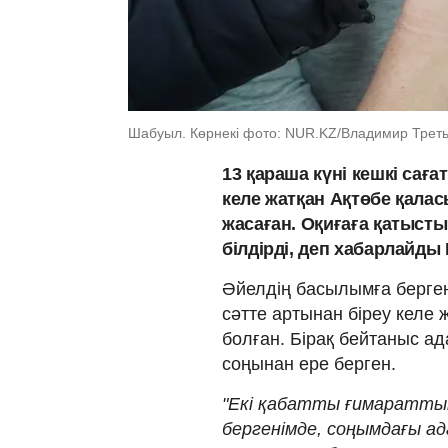
Шабуыл. Көрнекі фото: NUR.KZ/Владимир Трет
13 қараша күні кешкі сағ
келе жатқан Ақтөбе қала
жасаған. Оқиғаға қатысты
білдірді, деп хабарлайд
Әйелдің басылымға берген
сәтте артынан біреу келе ж
болған. Бірақ бейтаныс ад
соңынан ере берген.
"Екі қабатты ғимаратты
бергенімде, соңымдағы ад