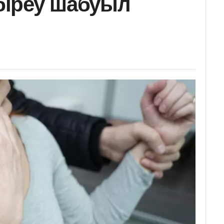
 біреу шабуыл