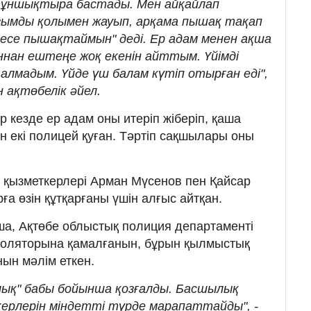
 тұншықтыра бастады. Мен айқайлап
 аузымды қолымен жауып, арқама пышақ тақап
есе пышақтаймын" деді. Ер адам менен ақша
нан ештеңе жоқ екенін айттым. Үйімді
 алмадым. Үйде үш балам күтіп отырған еді",
ан ақтөбелік әйел.
р кезде ер адам оны итеріп жіберіп, қаша
н екі полицей қуған. Тәртіп сақшылары оны
ия қызметкерлері Арман Мүсенов пен Қайсар
ға өзін құтқарғаны үшін алғыс айтқан.
, Ақтөбе облыстық полиция департаменті
 изоляторына қамалғанын, бұрын қылмыстық
нын мәлім еткен.
лық" бабы бойынша қозғалды. Басшылық
ерлерін міндетті түрде марапаттайды", -