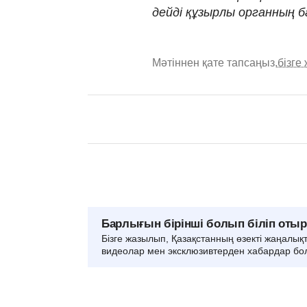
дейді құзырлы органның б
Мәтіннен қате тапсаңыз,
бізге
Барлығын бірінші болып біліп оты
Бізге жазылып, Қазақстанның өзекті жаңалық
видеолар мен эксклюзивтерден хабардар бо