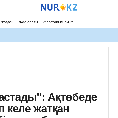
 жағдай
Жол апаты
Жазатайым оқиға
астады": Ақтөбеде
п келе жатқан