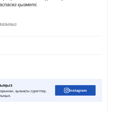
аспасөз қызметі.
 жазыңыз
рыңыз
Instagram
тарынан, қызықты суреттер,
лыңыз.