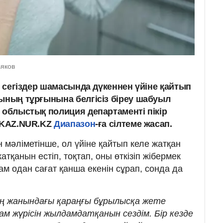
ьяков
ат сегіздер шамасында дүкеннен үйіне қайтып
сының тұрғынына белгісіз біреу шабуыл
 облыстық полиция департаменті пікір
ы KAZ.NUR.KZ
Диапазон
-ға сілтеме жасап.
 мәліметінше, ол үйіне қайтып келе жатқан
атқанын естіп, тоқтап, оны өткізіп жібермек
ам одан сағат қанша екенін сұрап, сонда да
ң жанындағы қараңғы бұрылысқа жете
ам жүрісін жылдамдатқанын сездім. Бір кезде