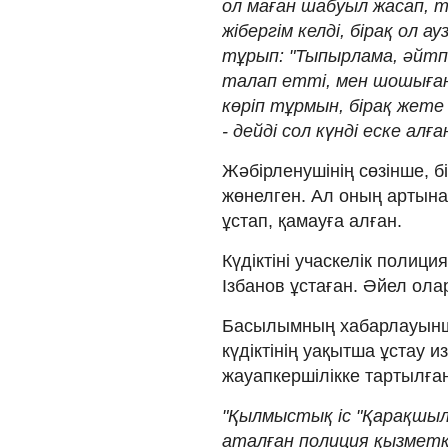
ол маған шабуыл жасап,
жібергім келді, бірақ ол
тұрып: "Тыпырлама, әйтп
талап етті, мен шошыған
көріп тұрмын, бірақ жете
- дейді сол күнді еске алғ
Жәбірленушінің сөзінше, бі
жөнелген. Ал оның артына
ұстап, қамауға алған.
Күдіктіні учаскелік полиц
Ізбанов ұстаған. Әйел олар
Басылымның хабарлауынша
күдіктінің уақытша ұстау
жауапкершілікке тартылға
"Қылмыстық іс "Қарақшы
аталған полиция қызметк