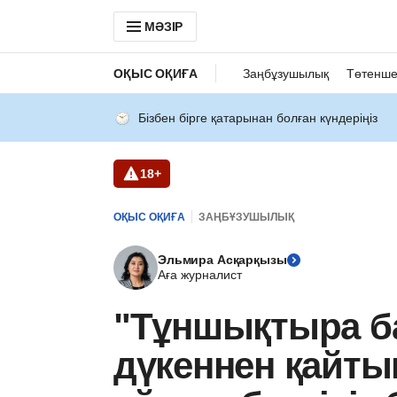
МӘЗІР
ОҚЫС ОҚИҒА
Заңбұзушылық
Төтенше
Бізбен бірге қатарынан болған күндеріңіз
18+
ОҚЫС ОҚИҒА
ЗАҢБҰЗУШЫЛЫҚ
Эльмира Асқарқызы
Аға журналист
"Тұншықтыра б
дүкеннен қайты