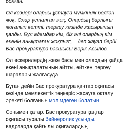
болған.
Ол кездері оларды ұстауға мүмкіндік болған
жоқ. Олар ұсталған жоқ. Олардың барлығы
жоғалып кетті, тергеу кезінде жасырынып
қалды. Бұл адамдар кім, біз әлі олардың кім
екенін анықтаған жоқпыз", – деп жауап берді
Бас прокуратура басшысы Берік Асылов.
Ол әскерилердің жеке басы мен олардың қайда
екені анықталатынын айтты, өйткені тергеу
шаралары жалғасуда.
Бұған дейін Бас прокуратура қаңтар оқиғасы
кезінде мемлекеттік төңкеріс жасауға оқталу
әрекеті болғанын
мәлімдеген болатын.
Сонымен қатар, Бас прокуратура қаңтар
оқиғасы туралы
бейнеролик ұсынды.
Кадрларда қайғылы оқиғалардың