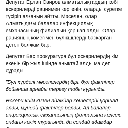
Депутат Ерлан Саиров алматылықтардың көбі
әскерилерді рациямен көргенін, оларды суретке
түсіріп алғанын айтты. Мәселен, олар
Алматыдағы балалар инфекциялық
емханасының филиалын қоршап алды. Олар
рацияның көмегімен бүлікшілерді басқарған
деген болжам бар.
Депутат Бас прокуратура бұл әскерилердің кім
екенін бір жыл ішінде анықтай алды ма деп
сұрады.
"Бұл күрделі мәселелердің бірі, бұл фактілер
бойынша арнайы тергеу тобы құрылды.
Әскери киім киген адамдар көшелерді қоршап
алды, мұндай фактілер болды. Ал балалар
инфекциялық емханасының филиалына келсек,
ондағы көлік тұрағында да сондай адамдар