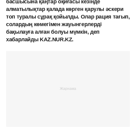
басшысына қаңтар оқиғасы кезінде
алматылықтар қалада көрген қарулы әскери
топ туралы сұрақ қойылды. Олар рация тағып,
солардың көмегімен жауынгерлерді
бақылауға алған болуы мүмкін, деп
хабарлайды KAZ.NUR.KZ.