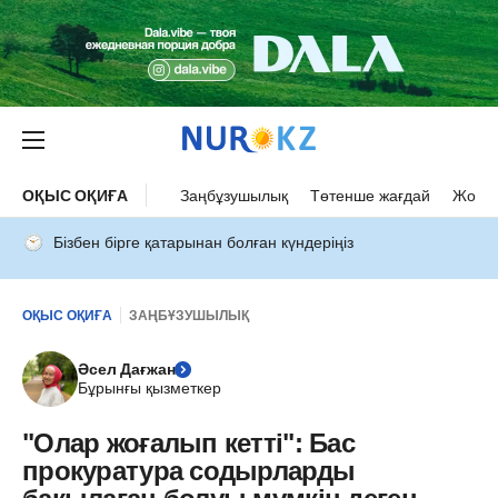
ОҚЫС ОҚИҒА
Заңбұзушылық
Төтенше жағдай
Жол а
Бізбен бірге қатарынан болған күндеріңіз
ОҚЫС ОҚИҒА
ЗАҢБҰЗУШЫЛЫҚ
Әсел Дағжан
Бұрынғы қызметкер
"Олар жоғалып кетті": Бас
прокуратура содырларды