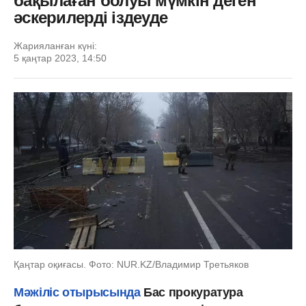
бақылаған болуы мүмкін деген
әскерилерді іздеуде
Жарияланған күні:
5 қаңтар 2023, 14:50
Қаңтар оқиғасы. Фото: NUR.KZ/Владимир Третьяков
Мәжіліс отырысында
Бас прокуратура