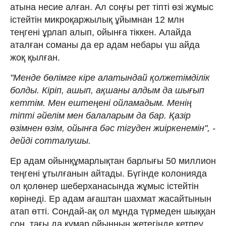
атына несие алған. Ал соңғы рет тіпті өзі жұмыс
істейтін микроқаржылық ұйымнан 12 млн
теңгені ұрлап алып, ойынға тіккен. Алайда
аталған соманы да ер адам небары үш айда
жоқ қылған.
"Менде бөлімге кіре алатындай қолжетімділік
болды. Кіріп, ашып, ақшаны алдым да шығып
кеттім. Мен ештеңені ойламадым. Менің
тіпті әйелім мен балаларым да бар. Қазір
өзімнен өзім, ойынға бәс тігуден жиіркенемін", -
дейді сотталушы.
Ер адам ойынқұмарлықтан барлығы 50 миллион
теңгені ұтылғанын айтады. Бүгінде колонияда
ол қолөнер шеберханасында жұмыс істейтін
көрінеді. Ер адам ағаштан шахмат жасайтынын
атап өтті. Сондай-ақ ол мұнда түрмеден шыққан
соң, тағы да құмар ойынның жетегінде кетпеу