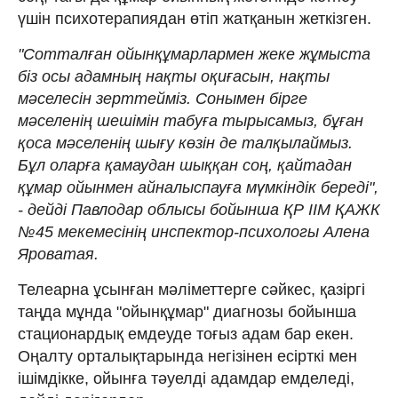
үшін психотерапиядан өтіп жатқанын жеткізген.
"Сотталған ойынқұмарлармен жеке жұмыста
біз осы адамның нақты оқиғасын, нақты
мәселесін зерттейміз. Сонымен бірге
мәселенің шешімін табуға тырысамыз, бұған
қоса мәселенің шығу көзін де талқылаймыз.
Бұл оларға қамаудан шыққан соң, қайтадан
құмар ойынмен айналыспауға мүмкіндік береді",
- дейді Павлодар облысы бойынша ҚР ІІМ ҚАЖК
№45 мекемесінің инспектор-психологы Алена
Яроватая.
Телеарна ұсынған мәліметтерге сәйкес, қазіргі
таңда мұнда "ойынқұмар" диагнозы бойынша
стационардық емдеуде тоғыз адам бар екен.
Оңалту орталықтарында негізінен есірткі мен
ішімдікке, ойынға тәуелді адамдар емделеді,