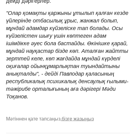
дейді дәрігерлер.
"Олар қомақты қаржыны ұтылып қалған кезде
үйлерінде отбасылық ұрыс, жанжал болып,
мұндай адамдар күйзеліске тап болады. Осы
күйзелістен шығу үшін көптеген адам
ішімдікке әуес бола бастайды. Өкінішке қарай,
мұндай науқастар бізде көп. Аталған жайтты
зерттей келе, көп жағдайда мұндай күрделі
оқиғалар ойынқұмарлықтан туындайтыны
анықталды", - дейді Павлодар қаласының
республикалық психикалық денсаулық ғылыми-
тәжірибе орталығының аға дәрігері Мәди
Тоқанов.
Мәтіннен қате тапсаңыз,
бізге жазыңыз