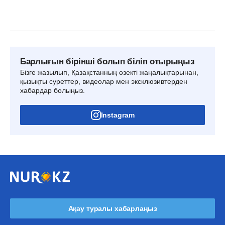
Барлығын бірінші болып біліп отырыңыз
Бізге жазылып, Қазақстанның өзекті жаңалықтарынан,
қызықты суреттер, видеолар мен эксклюзивтерден
хабардар болыңыз.
Instagram
Ақау туралы хабарлаңыз