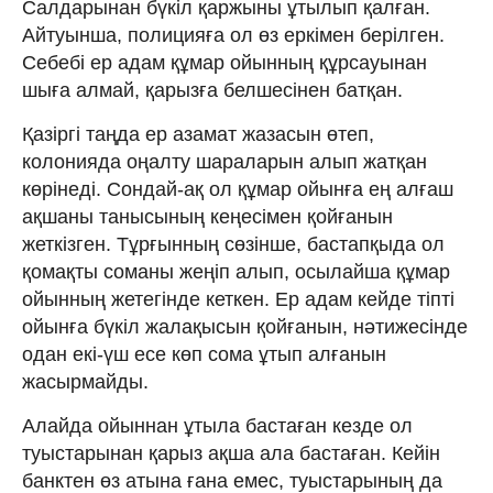
Салдарынан бүкіл қаржыны ұтылып қалған.
Айтуынша, полицияға ол өз еркімен берілген.
Себебі ер адам құмар ойынның құрсауынан
шыға алмай, қарызға белшесінен батқан.
Қазіргі таңда ер азамат жазасын өтеп,
колонияда оңалту шараларын алып жатқан
көрінеді. Сондай-ақ ол құмар ойынға ең алғаш
ақшаны танысының кеңесімен қойғанын
жеткізген. Тұрғынның сөзінше, бастапқыда ол
қомақты соманы жеңіп алып, осылайша құмар
ойынның жетегінде кеткен. Ер адам кейде тіпті
ойынға бүкіл жалақысын қойғанын, нәтижесінде
одан екі-үш есе көп сома ұтып алғанын
жасырмайды.
Алайда ойыннан ұтыла бастаған кезде ол
туыстарынан қарыз ақша ала бастаған. Кейін
банктен өз атына ғана емес, туыстарының да