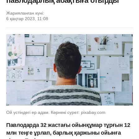
павлодарлық абақтыға отырды
Жарияланған күні:
6 қаңтар 2023, 11:08
Ой үстіндегі ер адам. Көрнекі сурет: pixabay.com
Павлодарда
32 жастағы ойынқұмар тұрғын 12
млн теңге ұрлап, барлық қаржыны ойынға