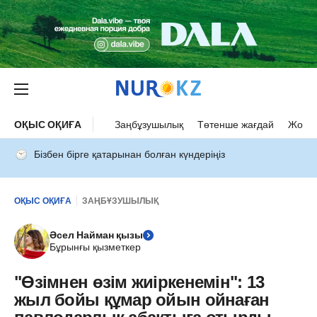
ОҚЫС ОҚИҒА
Заңбұзушылық
Төтенше жағдай
Жол а
Бізбен бірге қатарынан болған күндеріңіз
ОҚЫС ОҚИҒА
ЗАҢБҰЗУШЫЛЫҚ
Әсел Найман қызы
Бұрынғы қызметкер
"Өзімнен өзім жиіркенемін": 13
жыл бойы құмар ойын ойнаған