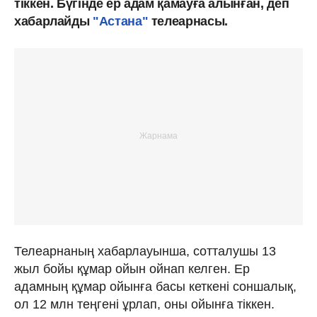
тіккен. Бүгінде ер адам қамауға алынған, деп
хабарлайды
"Астана"
телеарнасы.
Телеарнаның хабарлауынша, сотталушы 13
жыл бойы құмар ойын ойнап келген. Ер
адамның құмар ойынға басы кеткені соншалық,
ол 12 млн теңгені ұрлап, оны ойынға тіккен.