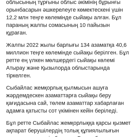
облысының тұрғыны облыс әкімінің бұрынғы
орынбасарын әшкерелеуге көмектескені үшін
12,2 млн теңге көлемінде сыйақы алған. Бұл
параның жалпы сомасының 10 пайызын
құраған.
Жалпы 2022 жылы барлығы 134 азаматқа 40,6
миллион теңге көлемінде сыйақы берілген. Бұл
ретте ең үлкен мөлшердегі сыйақы көлемі
Атырау және Қызылорда облыстарында
тіркелген.
Сыбайлас жемқорлық қылмысын ашуға
жәрдемдескен азаматтарға сыйақы беру
қағидасына сай, төлем азаматтар хабарлаған
адамға қатысты сот үкімінен кейін беріледі.
Бұл ретте Сыбайлас жемқорлыққа қарсы қызмет
ақпарат берушілердің толық құпиялылығын