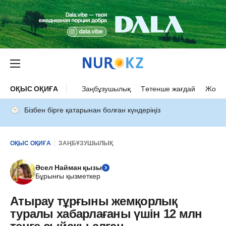
ОҚЫС ОҚИҒА
Заңбұзушылық
Төтенше жағдай
Жол а
Бізбен бірге қатарынан болған күндеріңіз
ОҚЫС ОҚИҒА
ЗАҢБҰЗУШЫЛЫҚ
Әсел Найман қызы
Бұрынғы қызметкер
Атырау тұрғыны жемқорлық
туралы хабарлағаны үшін 12 млн