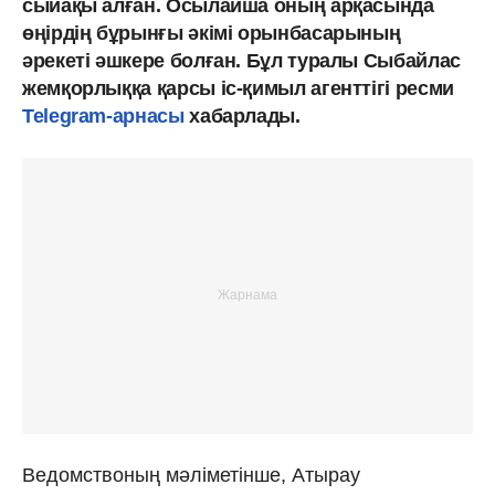
сыйақы алған. Осылайша оның арқасында
өңірдің бұрынғы әкімі орынбасарының
әрекеті әшкере болған. Бұл туралы Сыбайлас
жемқорлыққа қарсы іс-қимыл агенттігі ресми
Telegram-арнасы
хабарлады.
Ведомствоның мәліметінше, Атырау