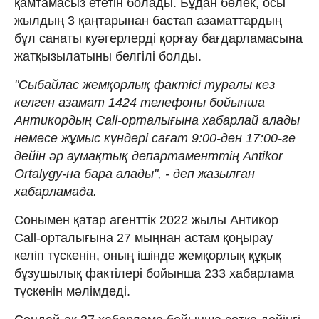
қамтамасыз ететін болады. Бұдан бөлек, осы
жылдың 3 қаңтарынан бастап азаматтардың
бұл санаты куәгерлерді қорғау бағдарламасына
жатқызылатыны белгілі болды.
"Сыбайлас жемқорлық фактісі туралы кез
келген азамат 1424 телефоны бойынша
Антикордың Call-орталығына хабарлай алады
немесе жұмыс күндері сағат 9:00-ден 17:00-ге
дейін әр аумақтық департаменттің Antikor
Ortalygy-на бара алады", - деп жазылған
хабарламада.
Сонымен қатар агенттік 2022 жылы Антикор
Call-орталығына 27 мыңнан астам қоңырау
келіп түскенін, оның ішінде жемқорлық құқық
бұзушылық фактілері бойынша 233 хабарлама
түскенін мәлімдеді.