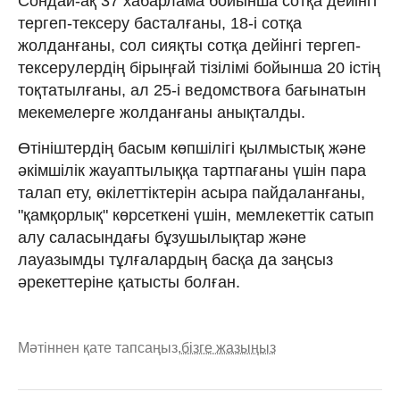
Сондай-ақ 37 хабарлама бойынша сотқа дейінгі
тергеп-тексеру басталғаны, 18-і сотқа
жолданғаны, сол сияқты сотқа дейінгі тергеп-
тексерулердің бірыңғай тізілімі бойынша 20 істің
тоқтатылғаны, ал 25-і ведомствоға бағынатын
мекемелерге жолданғаны анықталды.
Өтініштердің басым көпшілігі қылмыстық және
әкімшілік жауаптылыққа тартпағаны үшін пара
талап ету, өкілеттіктерін асыра пайдаланғаны,
"қамқорлық" көрсеткені үшін, мемлекеттік сатып
алу саласындағы бұзушылықтар және
лауазымды тұлғалардың басқа да заңсыз
әрекеттеріне қатысты болған.
Мәтіннен қате тапсаңыз,
бізге жазыңыз