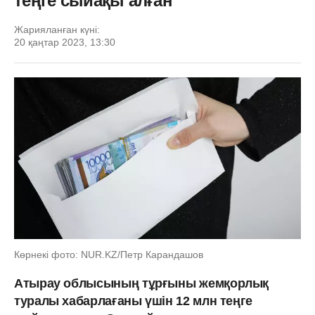
теңге сыйақы алған
Жарияланған күні:
20 қаңтар 2023, 13:30
Көрнекі фото: NUR.KZ/Петр Карандашов
Атырау облысының тұрғыны
жемқорлық
туралы хабарлағаны үшін 12 млн теңге