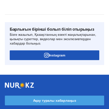
Барлығын бірінші болып біліп отырыңыз
Бізге жазылып, Қазақстанның өзекті жаңалықтарынан,
қызықты суреттер, видеолар мен эксклюзивтерден
хабардар болыңыз.
Instagram
Ақау туралы хабарлаңыз