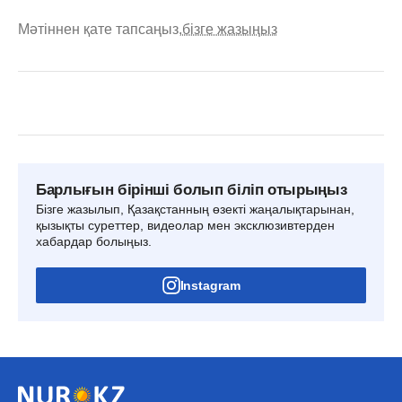
Мәтіннен қате тапсаңыз,
бізге жазыңыз
Барлығын бірінші болып біліп отырыңыз
Бізге жазылып, Қазақстанның өзекті жаңалықтарынан,
қызықты суреттер, видеолар мен эксклюзивтерден
хабардар болыңыз.
Instagram