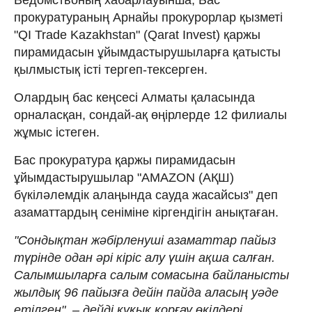
прокуратураның Арнайы прокурорлар қызметі
"QI Trade Kazakhstan" (Qarat Invest) қаржы
пирамидасын ұйымдастырушыларға қатысты
қылмыстық істі тергеп-тексерген.
Олардың бас кеңсесі Алматы қаласында
орналасқан, сондай-ақ өңірлерде 12 филиалы
жұмыс істеген.
Бас прокуратура қаржы пирамидасын
ұйымдастырушылар "AMAZON (АҚШ)
бүкіләлемдік алаңында сауда жасайсыз" деп
азаматтардың сеніміне кіргендігін анықтаған.
"Сондықтан жәбірленуші азаматтар пайыз
түрінде одан әрі кіріс алу үшін ақша салған.
Салымшыларға салым сомасына байланысты
жылдық 96 пайызға дейін пайда аласың уәде
етілген", – дейді құқық қорғау өкілдері.