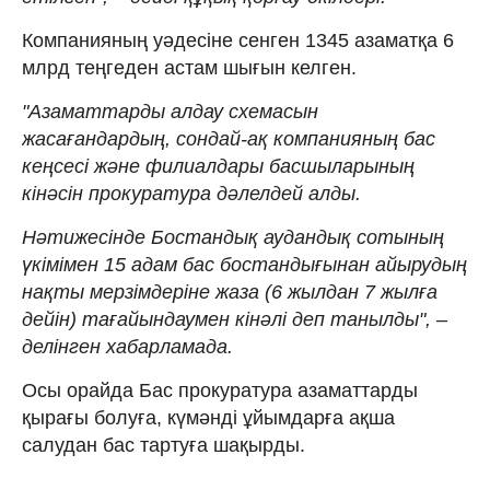
Компанияның уәдесіне сенген 1345 азаматқа 6
млрд теңгеден астам шығын келген.
"Азаматтарды алдау схемасын
жасағандардың, сондай-ақ компанияның бас
кеңсесі және филиалдары басшыларының
кінәсін прокуратура дәлелдей алды.
Нәтижесінде Бостандық аудандық сотының
үкімімен 15 адам бас бостандығынан айырудың
нақты мерзімдеріне жаза (6 жылдан 7 жылға
дейін) тағайындаумен кінәлі деп танылды", –
делінген хабарламада.
Осы орайда Бас прокуратура азаматтарды
қырағы болуға, күмәнді ұйымдарға ақша
салудан бас тартуға шақырды.