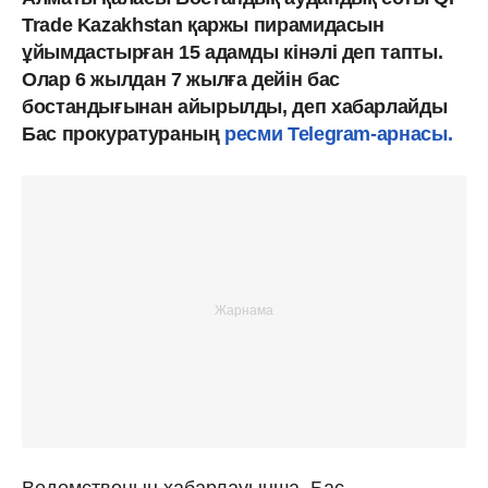
Trade Kazakhstan қаржы пирамидасын
ұйымдастырған 15 адамды кінәлі деп тапты.
Олар 6 жылдан 7 жылға дейін бас
бостандығынан айырылды, деп хабарлайды
Бас прокуратураның
ресми Telegram-арнасы.
Ведомствоның хабарлауынша, Бас