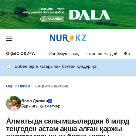
ОҚЫС ОҚИҒА
Заңбұзушылық
Төтенше жағдай
Жол а
Бізбен бірге қатарынан болған күндеріңіз
ОҚЫС ОҚИҒА
ЗАҢБҰЗУШЫЛЫҚ
Әсел Дағжан
Бұрынғы қызметкер
Алматыда салымшылардан 6 млрд
теңгеден астам ақша алған қаржы