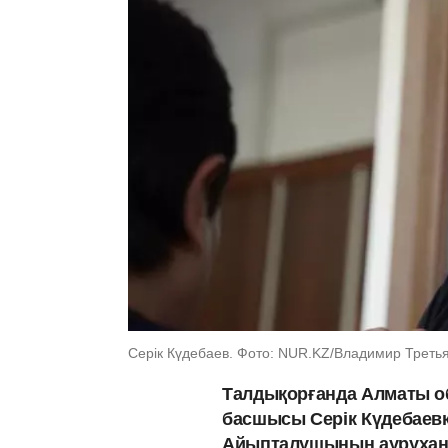
Серік Күдебаев. Фото: NUR.KZ/Владимир Треть
Талдықорғанда Алматы об
басшысы Серік Күдебаевқ
Айыпталушының аурухана