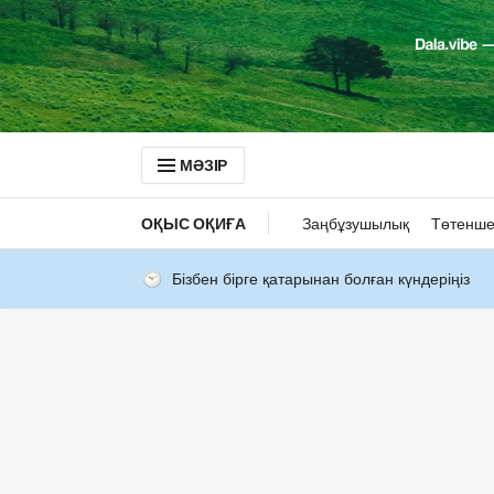
МӘЗІР
ОҚЫС ОҚИҒА
Заңбұзушылық
Төтенше
Бізбен бірге қатарынан болған күндеріңіз