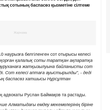
тық сотының баспасөз қызметіне сілтеме
0 наурызға белгіленген сот отырысы келесі
ықорған қалалық соты таратқан ақпаратқа
ауруханаға жатқызылуына байланысты сот
і. Сот келесі аптаға ауыстырылды", - деді
ң баспасөз хатшысы Нұрсұлтан
 адвокаты Руслан Баймақов та растады.
еше Алматыдағы емдеу мекемелерінің біріне