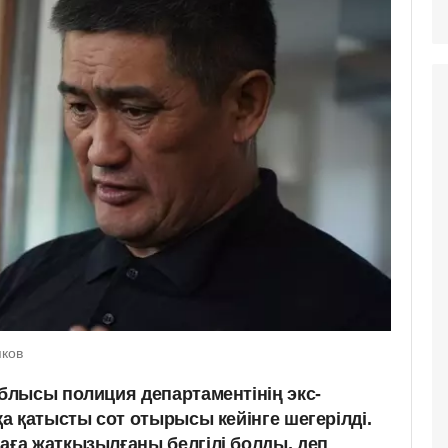
яков
лысы полиция департаментінің экс-
а қатысты сот отырысы кейінге шегерілді.
ға жатқызылғаны белгілі болды, деп