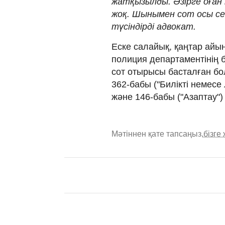
жатқызылды. Әзірге оған
жоқ. Шынымен сот осы себ
түсіндірді адвокат.
Еске салайық, қаңтар ай
полиция департаментінің 
сот отырысы басталған бо
362-бабы ("Билiктi немесе
және 146-бабы ("Азаптау")
Мәтіннен қате тапсаңыз,
бізге