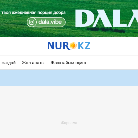
 жағдай
Жол апаты
Жазатайым оқиға