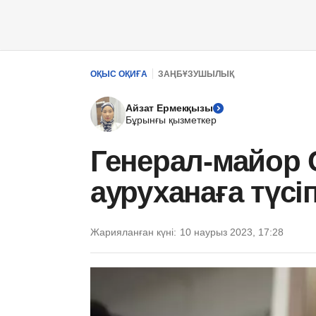
ОҚЫС ОҚИҒА
ЗАҢБҰЗУШЫЛЫҚ
Айзат Ермекқызы
Бұрынғы қызметкер
Генерал-майор 
ауруханаға түсі
Жарияланған күні:
10 наурыз 2023, 17:28