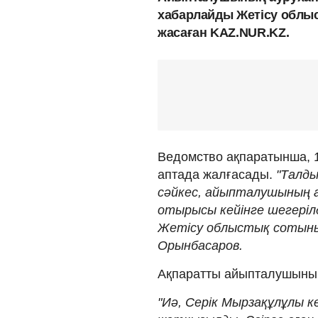
хабарлайды Жетісу облыс
жасаған KAZ.NUR.KZ.
Ведомство ақпаратынша, 1
аптада жалғасады.
"Талд
сәйкес, айыпталушының 
отырысы кейінге шегерілд
Жетісу облыстық сотыны
Орынбасаров.
Ақпаратты айыпталушының
"Иә, Серік Мырзақұлұлы к