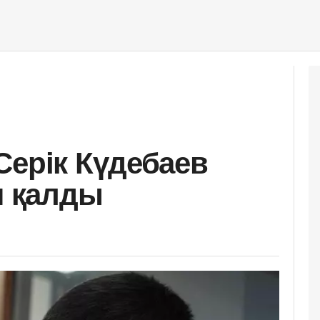
Серік Күдебаев
п қалды