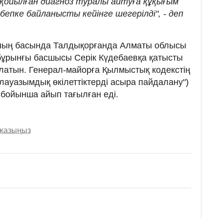
 қойылған диагноз туралы айтуға құқығым
епке байланысты кейінге шегерілді", - деп
ының басында Талдықорғанда Алматы облысы
бұрынғы басшысы Серік Күдебаевқа қатысты
латын. Генерал-майорға Қылмыстық кодекстің
 лауазымдық өкiлеттiктерді асыра пайдалану")
 бойынша айып тағылған еді.
 жазыңыз