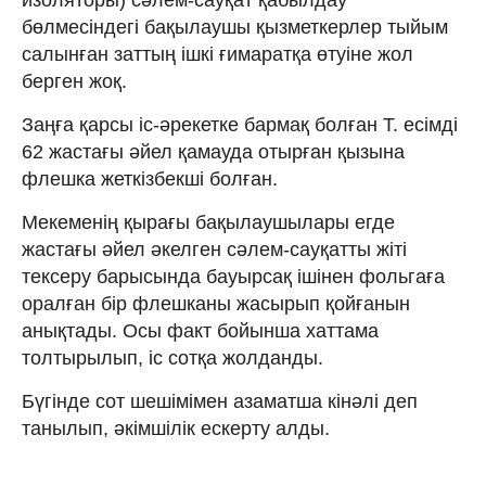
бөлмесіндегі бақылаушы қызметкерлер тыйым
салынған заттың ішкі ғимаратқа өтуіне жол
берген жоқ.
Заңға қарсы іс-әрекетке бармақ болған Т. есімді
62 жастағы әйел қамауда отырған қызына
флешка жеткізбекші болған.
Мекеменің қырағы бақылаушылары егде
жастағы әйел әкелген сәлем-сауқатты жіті
тексеру барысында бауырсақ ішінен фольгаға
оралған бір флешканы жасырып қойғанын
анықтады. Осы факт бойынша хаттама
толтырылып, іс сотқа жолданды.
Бүгінде сот шешімімен азаматша кінәлі деп
танылып, әкімшілік ескерту алды.