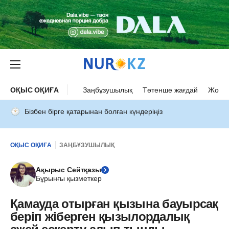
ОҚЫС ОҚИҒА
Заңбұзушылық
Төтенше жағдай
Жол а
Бізбен бірге қатарынан болған күндеріңіз
ОҚЫС ОҚИҒА
ЗАҢБҰЗУШЫЛЫҚ
Ақырыс Сейтқазы
Бұрынғы қызметкер
Қамауда отырған қызына бауырсақ
беріп жіберген қызылордалық