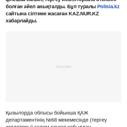
болған әйел анықталды. Бұл туралы
Polisia.kz
сайтына сілтеме жасаған KAZ.NUR.KZ
хабарлайды.
Қызылорда облысы бойынша ҚАЖ
департаментінің №68 мекемесінде (тергеу
изоляторы) сәлем-сауқат қабылдау