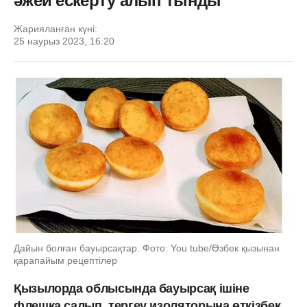
әжей ескерту алып тынды
Жарияланған күні:
25 наурыз 2023, 16:20
Дайын болған бауырсақтар. Фото: You tube/Өзбек қызынан
қарапайым рецептілер
Қызылорда облысында бауырсақ ішіне
флешка салып, тергеу изоляторына өткізбек