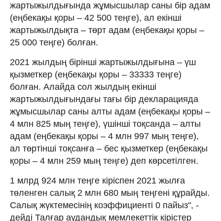
жартыжылдығында жұмысшылар саны бір адам
(еңбекақы қоры – 42 500 теңге), ал екінші
жартыжылдықта – төрт адам (еңбекақы қоры –
25 000 теңге) болған.
2021 жылдың бірінші жартыжылдығына – үш
қызметкер (еңбекақы қоры – 33333 теңге)
болған. Алайда сол жылдың екінші
жартыжылдығындағы тағы бір декларацияда
жұмысшылар саны алты адам (еңбекақы қоры –
4 млн 825 мың теңге), үшінші тоқсанда – алты
адам (еңбекақы қоры – 4 млн 997 мың теңге),
ал төртінші тоқсанға – бес қызметкер (еңбекақы
қоры – 4 млн 259 мың теңге) деп көрсетілген.
1 млрд 924 млн теңге кіріспен 2021 жылға
төленген салық 2 млн 680 мың теңгені құрайды.
Салық жүктемесінің коэффициенті 0 пайыз", -
дейді Талғар аудандық мемлекеттік кірістер