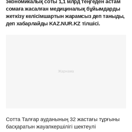
экономикалық соты 1,1 млрд теңгеден астам
сомаға жасалған медициналық бұйымдарды
жеткізу келісімшартын жарамсыз деп таныды,
деп хабарлайды KAZ.NUR.KZ тілшісі.
Сотта Талғар ауданының 32 жастағы тұрғыны
басқаратын жауапкершілігі шектеулі