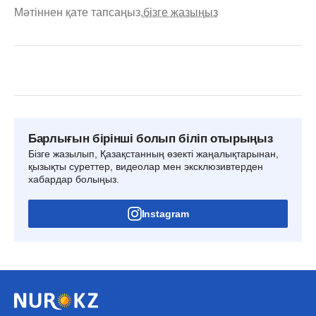
Мәтіннен қате тапсаңыз,
бізге жазыңыз
Барлығын бірінші болып біліп отырыңыз
Бізге жазылып, Қазақстанның өзекті жаңалықтарынан,
қызықты суреттер, видеолар мен эксклюзивтерден
хабардар болыңыз.
Instagram