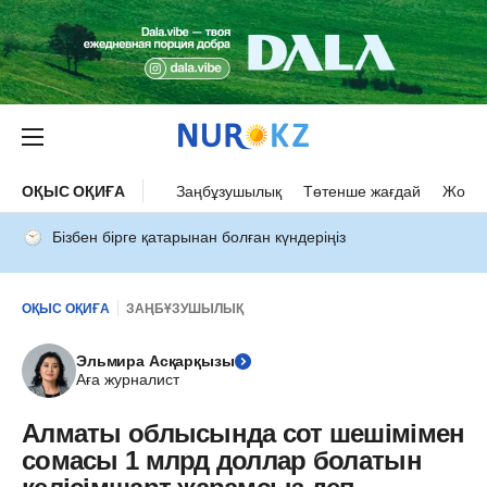
ОҚЫС ОҚИҒА
Заңбұзушылық
Төтенше жағдай
Жол а
Бізбен бірге қатарынан болған күндеріңіз
ОҚЫС ОҚИҒА
ЗАҢБҰЗУШЫЛЫҚ
Эльмира Асқарқызы
Аға журналист
Алматы облысында сот шешімімен
сомасы 1 млрд доллар болатын