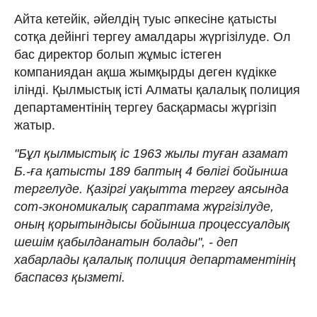
Айта кетейік, әйелдің туыс әпкесіне қатысты
сотқа дейінгі тергеу амалдары жүргізілуде. Ол
бас директор болып жұмыс істеген
компаниядан ақша жымқырды деген күдікке
ілінді. Қылмыстық істі Алматы қалалық полиция
департаментінің тергеу басқармасы жүргізіп
жатыр.
"Бұл қылмыстық іс 1963 жылы туған азамат
Б.-ға қатысты 189 баптың 4 бөлігі бойынша
тергелуде. Қазіргі уақытта тергеу аясында
сот-экономикалық сараптама жүргізілуде,
оның қорытындысы бойынша процессуалдық
шешім қабылданатын болады", - деп
хабарлады қалалық полиция департаментінің
баспасөз қызметі.