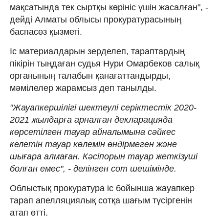
мақсатында тек сыртқы көрініс үшін жасалған", -
дейді Алматы облысы прокуратурасының
баспасөз қызметі.
Іс материалдарын зерделеп, тараптардың
пікірін тыңдаған судья Нури Омарбеков салық
органының талабын қанағаттандырды,
мәмілелер жарамсыз деп танылды.
"Жауапкершілігі шектеулі серіктестік 2020-
2021 жылдарға арналған декларацияда
көрсетілген тауар айналымына сәйкес
келетін тауар көлемін өндірмеген және
шығара алмаған. Кәсіпорын тауар жеткізуші
болған емес", - делінген сот шешімінде.
Облыстық прокуратура іс бойынша жауапкер
тарап апелляциялық сотқа шағым түсіргенін
атап өтті.