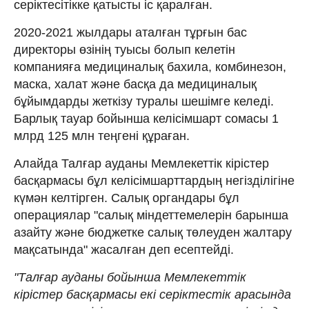
серіктесітікке қатысты іс қаралған.
2020-2021 жылдары аталған тұрғын бас
директоры өзінің туысы болып келетін
компанияға медициналық бахила, комбинезон,
маска, халат және басқа да медициналық
бұйымдарды жеткізу туралы шешімге келеді.
Барлық тауар бойынша келісімшарт сомасы 1
млрд 125 млн теңгені құраған.
Алайда Талғар ауданы Мемлекеттік кірістер
басқармасы бұл келісімшарттардың негізділігіне
күмән келтірген. Салық органдары бұл
операциялар "салық міндеттемелерін барынша
азайту және бюджетке салық төлеуден жалтару
мақсатында" жасалған деп есептейді.
"Талғар ауданы бойынша Мемлекеттік
кірістер басқармасы екі серіктестік арасында