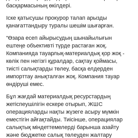
басқармасының өкілдері.
Іске қатысушы прокурор талап арызды
қанағаттандыру туралы шешім шығарған.
"Өзара есеп айырысудың шынайылығын
ештеңе объективті түрде растаған жоқ.
Компанияда тауарлық-материалдық қор жоқ -
көлік пен негізгі құралдар, сақтау қоймасы,
тиісті салықтарды төлеу, басқа елдерден
импорттау анықталған жоқ. Компания тауар
өндіруші емес.
Бұл жағдай материалдық ресурстардың
жетіспеушілігін ескере отырып, ЖШС
операцияларды нақты жүзеге асыру мүмкін
еместігін айғақтайды. Тиісінше, операциялар
салықтық міндеттемелерді барынша азайту
және бюджетке салық төлеуден жалтару