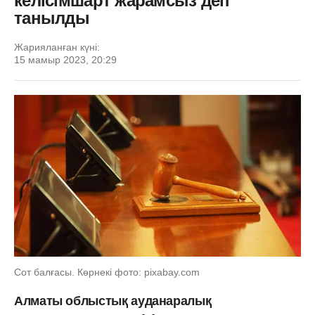
келісімшарт жарамсыз деп
танылды
Жарияланған күні:
15 мамыр 2023, 20:29
Сот балғасы. Көрнекі фото: pixabay.com
Алматы облыстық ауданаралық