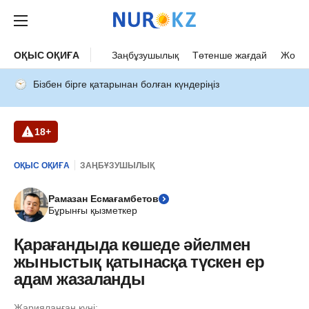
ОҚЫС ОҚИҒА
Заңбұзушылық
Төтенше жағдай
Жол а
Бізбен бірге қатарынан болған күндеріңіз
18+
ОҚЫС ОҚИҒА
ЗАҢБҰЗУШЫЛЫҚ
Рамазан Есмағамбетов
Бұрынғы қызметкер
Қарағандыда көшеде әйелмен
жыныстық қатынасқа түскен ер
адам жазаланды
Жарияланған күні: