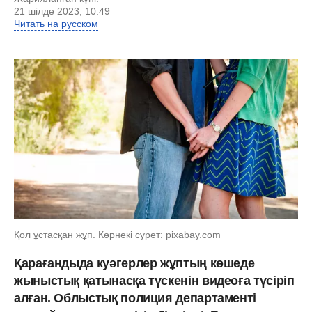
21 шілде 2023, 10:49
Читать на русском
Қол ұстасқан жұп. Көрнекі сурет: pixabay.com
Қарағандыда куәгерлер жұптың көшеде
жыныстық қатынасқа түскенін видеоға түсіріп
алған. Облыстық полиция департаменті