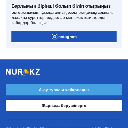
Барлығын бірінші болып біліп отырыңыз
Бізге жазылып, Қазақстанның өзекті жаңалықтарынан,
қызықты суреттер, видеолар мен эксклюзивтерден
хабардар болыңыз.
Instagram
Ақау туралы хабарлаңыз
Жарнама берушілерге