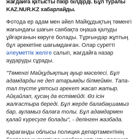
жағдайға қатысты пікір білдірді. Бұл туралы
KAZ.NUR.KZ хабарлайды.
Фотода ер адам мен әйел Майқұдықтың төменгі
жағындағы шағын саябақта оңаша қалуды
ұйғарғанын көруге болады. Тұрғындар жұптың
бұл әрекетіне шағымданған. Олар суретті
әлеуметтік желіге
салып, жағдайға назар
аударуды сұрады.
"Төменгі Майқұдықтың ауыр мәселесі. Бұл
адамдарды не деп атарымды білмеймін. Тапа-
тал түсте ұятсыз әрекет жасап жатыр.
Айқайлап, қусаң да естімейді. Өз ісін
жалғастыра береді. Бұл жерде балабақшамыз
бар, ауламыз балаға толы. Бұл адамдармен
қалай күресуге болады", - делінген жазбада.
Қарағанды облысы полиция департаментінің