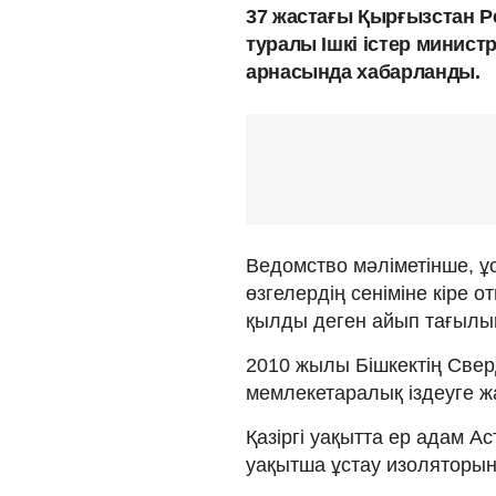
37 жастағы Қырғызстан 
туралы Ішкі істер министр
арнасында хабарланды.
Ведомство мәліметінше, ұ
өзгелердің сеніміне кіре
қылды деген айып тағылы
2010 жылы Бішкектің Свер
мемлекетаралық іздеуге ж
Қазіргі уақытта ер адам А
уақытша ұстау изоляторы