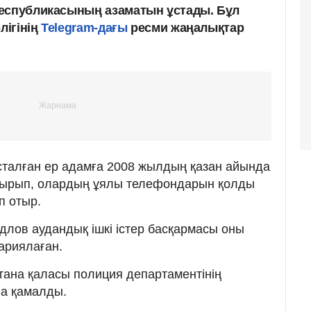
Республикасының азаматын ұстады. Бұл
лігінің
Telegram-дағы
ресми жаңалықтар
сталған ер адамға 2008 жылдың қазан айында
 отырып, олардың ұялы телефондарын қолды
п отыр.
длов аудандық ішкі істер басқармасы оны
ариялаған.
стана қаласы полиция департаментінің
на қамалды.