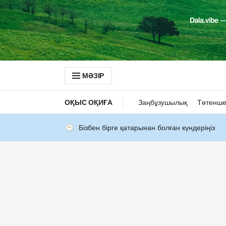
МӘЗІР
ОҚЫС ОҚИҒА
Заңбұзушылық
Төтенше
Бізбен бірге қатарынан болған күндеріңіз