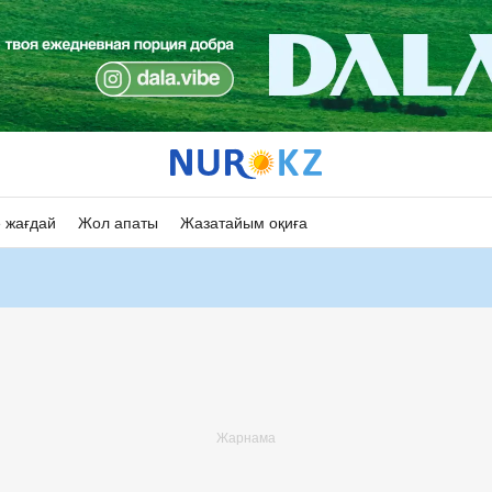
 жағдай
Жол апаты
Жазатайым оқиға