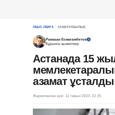
ОҚЫС ОҚИҒА
ЗАҢБҰЗУШЫЛЫҚ
Рамазан Есмағамбетов
Бұрынғы қызметкер
Астанада 15 ж
мемлекетаралық
азамат ұсталды
Жарияланған күні:
11 тамыз 2023, 22:25