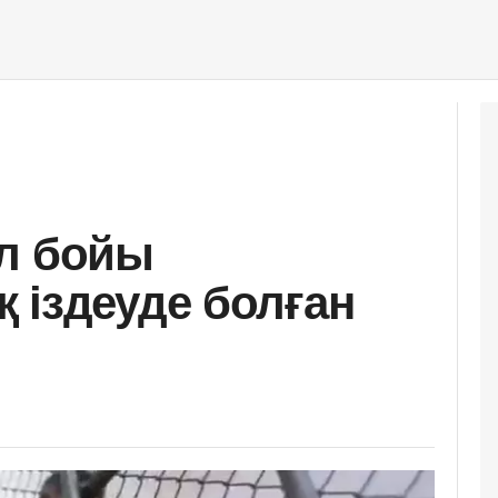
ыл бойы
 іздеуде болған