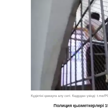
Күдіктіні қамауға алу сәті. Кадрдан үзінді: t.me
Полиция қызметкерлері 1