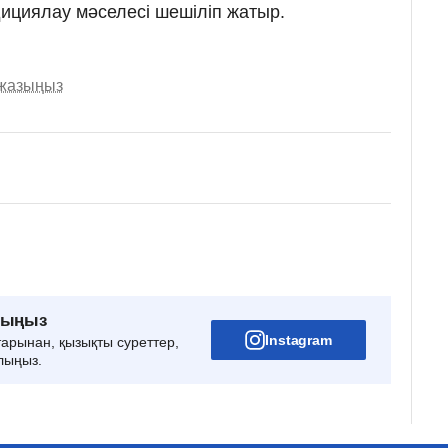
ициялау мәселесі шешіліп жатыр.
 жазыңыз
рыңыз
Instagram
тарынан, қызықты суреттер,
лыңыз.