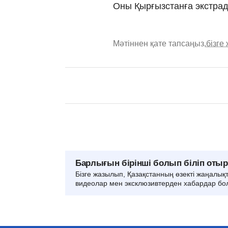
Оны Қырғызстанға экстрад
Мәтіннен қате тапсаңыз,
бізге
Барлығын бірінші болып біліп оты
Бізге жазылып, Қазақстанның өзекті жаңалық
видеолар мен эксклюзивтерден хабардар бо