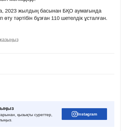
а, 2023 жылдың басынан БҚО аумағында
 өту тәртібін бұзған 110 шетелдік ұсталған.
 жазыңыз
рыңыз
Instagram
тарынан, қызықты суреттер,
лыңыз.