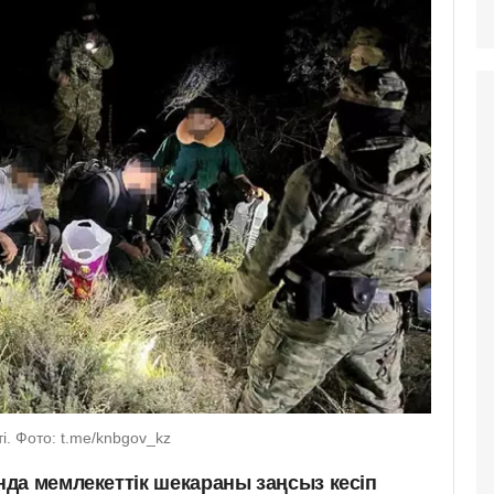
і. Фото: t.me/knbgov_kz
да мемлекеттік шекараны заңсыз кесіп