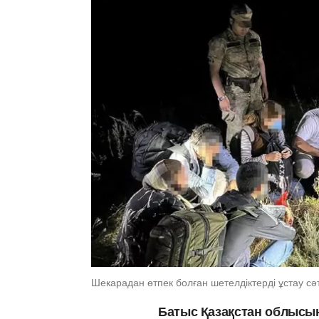
Шекарадан өтпек болған шетелдіктерді ұстау сәт
Батыс Қазақстан облысын