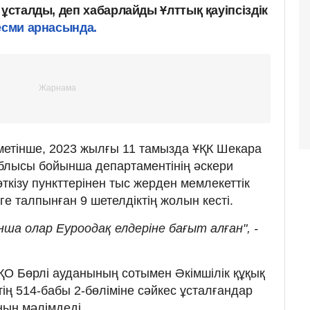
 ұсталды, деп хабарлайды Ұлттық қауіпсіздік
есми арнасында.
іметінше, 2023 жылғы 11 тамызда ҰҚК Шекара
облысы бойынша департаментінің әскери
өткізу пункттерінен тыс жерден мемлекеттік
ге талпынған 9 шетелдіктің жолын кесті.
ша олар Еуроодақ елдеріне бағыт алған", -
БҚО Бөрлі ауданының сотымен Әкімшілік құқық
ің 514-бабы 2-бөліміне сәйкес ұсталғандар
нын мәлімдеді.