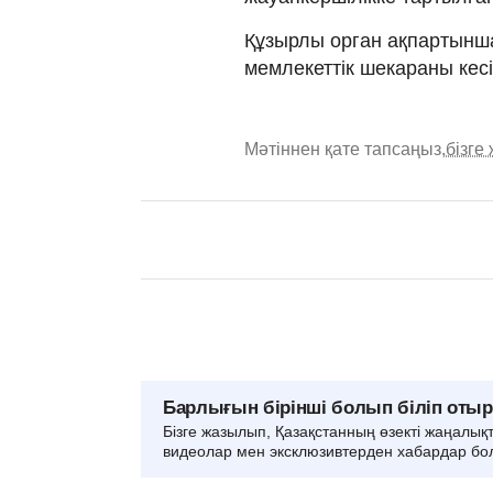
Құзырлы орган ақпартынш
мемлекеттік шекараны кесіп
Мәтіннен қате тапсаңыз,
бізге
Барлығын бірінші болып біліп оты
Бізге жазылып, Қазақстанның өзекті жаңалық
видеолар мен эксклюзивтерден хабардар бо