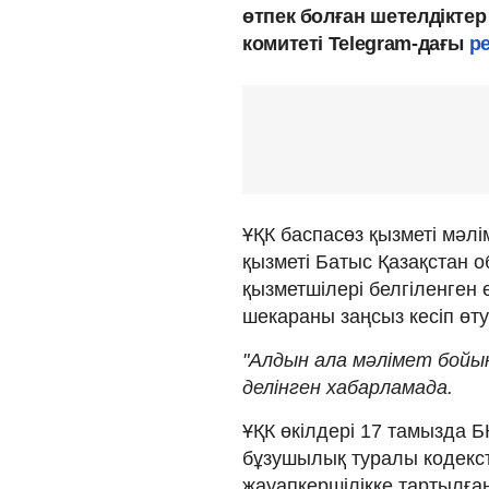
өтпек болған шетелдіктер
комитеті Telegram-дағы
р
ҰҚК баспасөз қызметі мәл
қызметі Батыс Қазақстан 
қызметшілері белгіленген 
шекараны заңсыз кесіп өту
"Алдын ала мәлімет бойын
делінген хабарламада.
ҰҚК өкілдері 17 тамызда 
бұзушылық туралы кодекст
жауапкершілікке тартылға