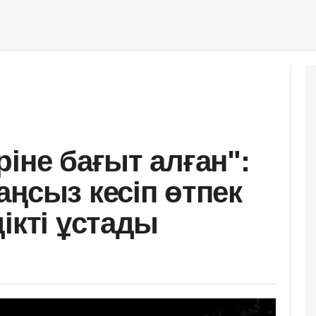
іне бағыт алған":
аңсыз кесіп өтпек
ікті ұстады