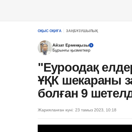
ОҚЫС ОҚИҒА
ЗАҢБҰЗУШЫЛЫҚ
Айзат Ермекқызы
Бұрынғы қызметкер
"Еуроодақ елдер
ҰҚК шекараны з
болған 9 шетелд
Жарияланған күні:
23 тамыз 2023, 10:18