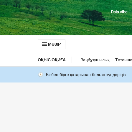
МӘЗІР
ОҚЫС ОҚИҒА
Заңбұзушылық
Төтенше
Бізбен бірге қатарынан болған күндеріңіз