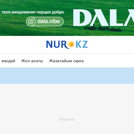
 жағдай
Жол апаты
Жазатайым оқиға