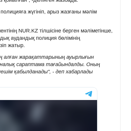
полицияға жүгініп, арыз жазғаны мәлім
нтінің NUR.KZ тілшісіне берген мәліметінше,
дық аудандық полиция бөлімінің
зіп жатыр.
ң алған жарақаттарының ауырлығын
иналық сараптама тағайындалды. Оның
шім қабылданады", - деп хабарлады