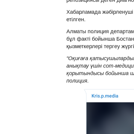
Хабарламада жәбірленуші 
етілген.
Алматы полиция департаме
бұл факті бойынша Бостан
қызметкерлері тергеу жүргі
"Оқиғаға қатысушыларды
анықтау үшін сот-медиц
қорытындысы бойынша ше
полиция.