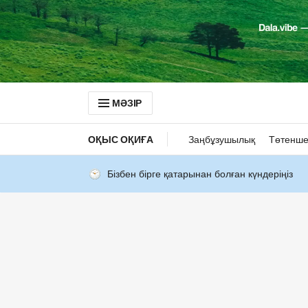
МӘЗІР
ОҚЫС ОҚИҒА
Заңбұзушылық
Төтенше
Бізбен бірге қатарынан болған күндеріңіз