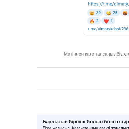
Мәтіннен қате тапсаңыз,
бізге
Барлығын бірінші болып біліп оты
Бізге жазылып, Қазақстанның өзекті жаңалық