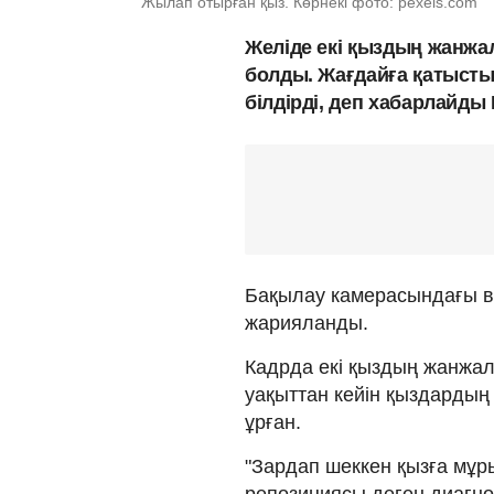
Жылап отырған қыз. Көрнекі фото: pexels.com
Желіде екі қыздың жанжал
болды. Жағдайға қатысты
білдірді, деп хабарлайды
Бақылау камерасындағы 
жарияланды.
Кадрда екі қыздың жанжал
уақыттан кейін қыздардың 
ұрған.
"Зардап шеккен қызға мұры
репозициясы деген диагноз