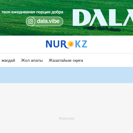
 жағдай
Жол апаты
Жазатайым оқиға