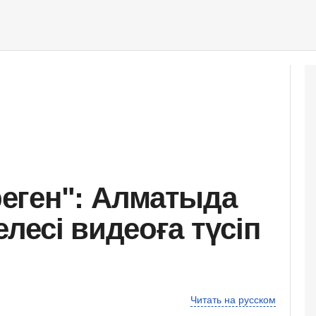
еген": Алматыда
лесі видеоға түсіп
Читать на русском