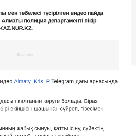
ы мен төбелесі түсірілген видео пайда
 Алматы полиция департаменті пікір
 KAZ.NUR.KZ.
видео
Almaty_Kris_P
Telegram-дағы арнасында
дасып қалғанын көруге болады. Біраз
бірі екіншісін шашынан сүйреп, тізесімен
нның жабық сынуы, қатты ісіну, сүйектің
 қойылған", -делінген жазбада.