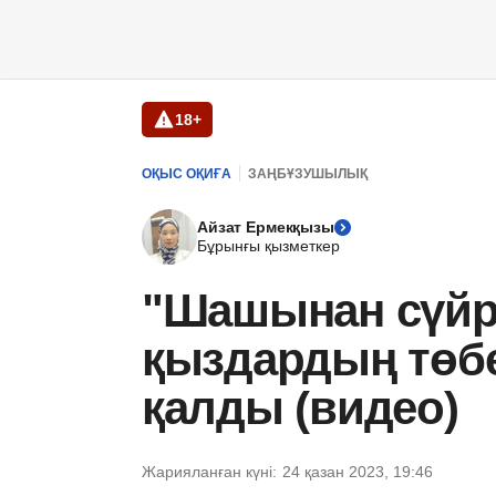
18+
ОҚЫС ОҚИҒА
ЗАҢБҰЗУШЫЛЫҚ
Айзат Ермекқызы
Бұрынғы қызметкер
"Шашынан сүйр
қыздардың төбе
қалды (видео)
Жарияланған күні:
24 қазан 2023, 19:46