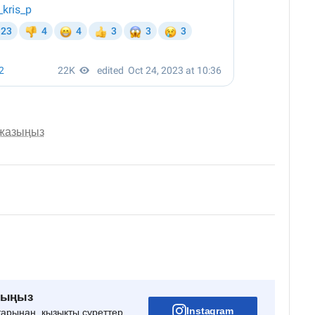
 жазыңыз
рыңыз
Instagram
тарынан, қызықты суреттер,